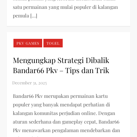
satu permainan yang mulai populer di kalangan
pemula […]
PKV GAMES
TOGEL
Mengungkap Strategi Dibalik
Bandar66 Pkv – Tips dan Trik
Bandar66 Pkv merupakan permainan kartu
populer yang banyak mendapat perhatian di
kalangan komunitas perjudian online. Dengan
aturan sederhana dan gameplay cepat, Bandar66
Pkv menawarkan pengalaman mendebarkan dan