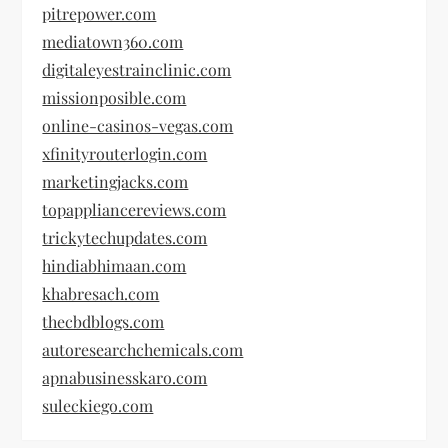
pitrepower.com
mediatown360.com
digitaleyestrainclinic.com
missionposible.com
online-casinos-vegas.com
xfinityrouterlogin.com
marketingjacks.com
topappliancereviews.com
trickytechupdates.com
hindiabhimaan.com
khabresach.com
thecbdblogs.com
autoresearchchemicals.com
apnabusinesskaro.com
suleckiego.com