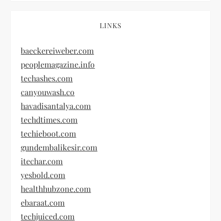
LINKS
baeckereiweber.com
peoplemagazine.info
techashes.com
canyouwash.co
havadisantalya.com
techdtimes.com
techieboot.com
gundembalikesir.com
itechar.com
yesbold.com
healthhubzone.com
ebaraat.com
techjuiced.com