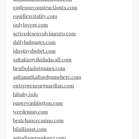
eagleoneconstructiontx.com
equiflexvitality.com
onlylovesg.com
activedesenvolvimento.com
dailyhubpages.com
idnplaysbobet.com
sattakingvikidadacall.com
bestbolaslotgames.com
sattamatkafixedgamehere.com
entrepreneurguardian.com
hibaby.info
paperwashington.com
weedemup.com
bestchancecasino.com
bilalliaqat.com
autodispensadores.com