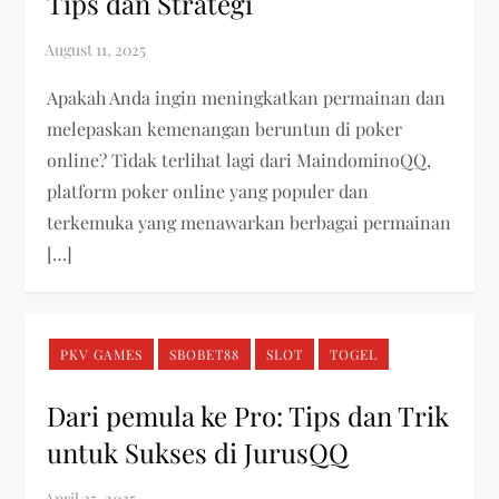
Tips dan Strategi
Apakah Anda ingin meningkatkan permainan dan
melepaskan kemenangan beruntun di poker
online? Tidak terlihat lagi dari MaindominoQQ,
platform poker online yang populer dan
terkemuka yang menawarkan berbagai permainan
[…]
PKV GAMES
SBOBET88
SLOT
TOGEL
Dari pemula ke Pro: Tips dan Trik
untuk Sukses di JurusQQ