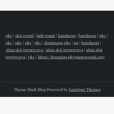
pkv
|
slot resmi
|
judi resmi
|
bandarqq
|
bandarqq
|
pkv
|
pkv
|
pkv
|
pkv
|
pkv
|
dominoqq pkv
|
qq
|
bandarqq
|
situs slot terpercaya
|
situs slot terpercaya
|
situs slot
terpercaya
|
pkv
|
https://hematqq.pkvgamesresmi.org/
Theme Shaft Blog Powered by
Kantipur Themes