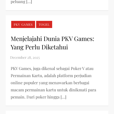
peluang […]
PKV GAMES
TOGEL
Menjelajahi Dunia PKV Games:
Yang Perlu Diketahui
PKV Games, juga dikenal sebagai Poker V atau
Permainan Kartu, adalah platform perjudian
online populer yang menawarkan berbagai
macam permainan kartu untuk dinikmati para
pemain. Dari poker hingga […]