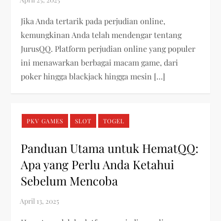
Jika Anda tertarik pada perjudian online,
kemungkinan Anda telah mendengar tentang
JurusQQ. Platform perjudian online yang populer
ini menawarkan berbagai macam game, dari
poker hingga blackjack hingga mesin […]
PKV GAMES
SLOT
TOGEL
Panduan Utama untuk HematQQ:
Apa yang Perlu Anda Ketahui
Sebelum Mencoba