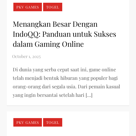
PKV GAMES
TOGEL
Menangkan Besar Dengan
IndoQQ: Panduan untuk Sukses
dalam Gaming Online
Di dunia yang serba cepat saat ini, game online
telah menjadi bentuk hiburan yang populer bagi
orang-orang dari segala usia. Dari pemain kasual
yang ingin bersantai setelah hari […]
PKV GAMES
TOGEL