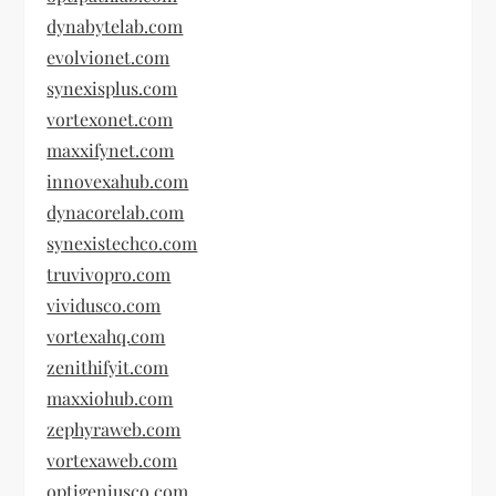
dynabytelab.com
evolvionet.com
synexisplus.com
vortexonet.com
maxxifynet.com
innovexahub.com
dynacorelab.com
synexistechco.com
truvivopro.com
vividusco.com
vortexahq.com
zenithifyit.com
maxxiohub.com
zephyraweb.com
vortexaweb.com
optigeniusco.com