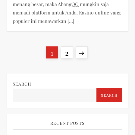
menang besar, maka AbangQQ mungkin saja
menjadi platform untuk Anda. Kasino online yang
populer ini menawarkan […]
P
Page
Page
Next
1
2
page
o
s
SEARCH
t
SEARCH
s
p
RECENT POSTS