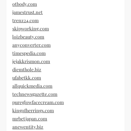
otbody.com
jamestrust.net
trenz24.com
skipworking.com
loizbeauty.com
anyconverter.com
timespedia.com
jejakkrismon.com
diemthole.biz
ufabetkk.com
allquickmedia.com
technewsgazette.com
pureglowfacecream.com
kingofherrings.com
mrbetjapan.com
anewentity.biz