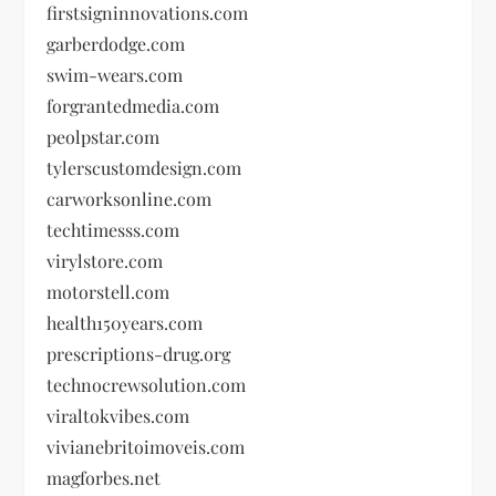
firstsigninnovations.com
garberdodge.com
swim-wears.com
forgrantedmedia.com
peolpstar.com
tylerscustomdesign.com
carworksonline.com
techtimesss.com
virylstore.com
motorstell.com
health150years.com
prescriptions-drug.org
technocrewsolution.com
viraltokvibes.com
vivianebritoimoveis.com
magforbes.net