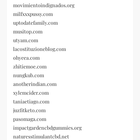
movimientoindignados.org
milfxxxpussy.com
uptodatefamily.com
musitop.com
utyam.com
lacostituzioneblog.com
ohyeea.com
zhitiemoe.com
nungkub.com
anotherindian.com
xylemcider.com
taniaetiago.com
juzfitketo.com
pasomaga.com
impactgardencbdgummies.org
naturesstimulantcbd.net