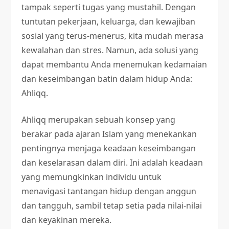
tampak seperti tugas yang mustahil. Dengan
tuntutan pekerjaan, keluarga, dan kewajiban
sosial yang terus-menerus, kita mudah merasa
kewalahan dan stres. Namun, ada solusi yang
dapat membantu Anda menemukan kedamaian
dan keseimbangan batin dalam hidup Anda:
Ahliqq.
Ahliqq merupakan sebuah konsep yang
berakar pada ajaran Islam yang menekankan
pentingnya menjaga keadaan keseimbangan
dan keselarasan dalam diri. Ini adalah keadaan
yang memungkinkan individu untuk
menavigasi tantangan hidup dengan anggun
dan tangguh, sambil tetap setia pada nilai-nilai
dan keyakinan mereka.