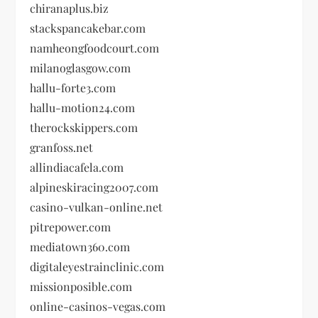
chiranaplus.biz
stackspancakebar.com
namheongfoodcourt.com
milanoglasgow.com
hallu-forte3.com
hallu-motion24.com
therockskippers.com
granfoss.net
allindiacafela.com
alpineskiracing2007.com
casino-vulkan-online.net
pitrepower.com
mediatown360.com
digitaleyestrainclinic.com
missionposible.com
online-casinos-vegas.com