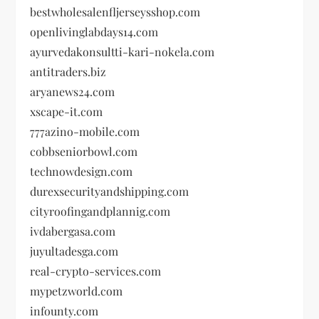
bestwholesalenfljerseysshop.com
openlivinglabdays14.com
ayurvedakonsultti-kari-nokela.com
antitraders.biz
aryanews24.com
xscape-it.com
777azino-mobile.com
cobbseniorbowl.com
technowdesign.com
durexsecurityandshipping.com
cityroofingandplannig.com
ivdabergasa.com
juyultadesga.com
real-crypto-services.com
mypetzworld.com
infounty.com