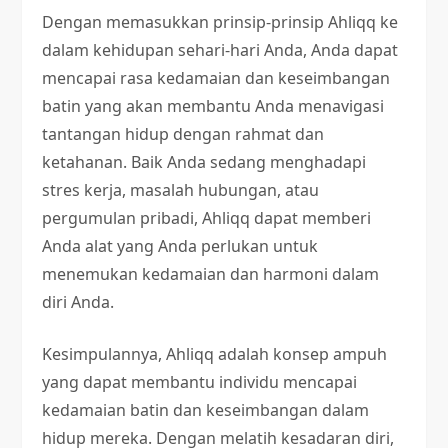
Dengan memasukkan prinsip-prinsip Ahliqq ke
dalam kehidupan sehari-hari Anda, Anda dapat
mencapai rasa kedamaian dan keseimbangan
batin yang akan membantu Anda menavigasi
tantangan hidup dengan rahmat dan
ketahanan. Baik Anda sedang menghadapi
stres kerja, masalah hubungan, atau
pergumulan pribadi, Ahliqq dapat memberi
Anda alat yang Anda perlukan untuk
menemukan kedamaian dan harmoni dalam
diri Anda.
Kesimpulannya, Ahliqq adalah konsep ampuh
yang dapat membantu individu mencapai
kedamaian batin dan keseimbangan dalam
hidup mereka. Dengan melatih kesadaran diri,