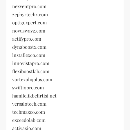
nexventpro.com
zephyrtechx.com
optigoxpert.com
novuswayz.com
actifypro.com
dynaboostx.com
instaflexco.com
innovistapro.com
flexiboostlab.com
vortexohqplus.com
swiftiopro.com
hamilelikbelirtisi.net
versalotech.com
techmaxco.com
exceedolab.com
activaxio.com