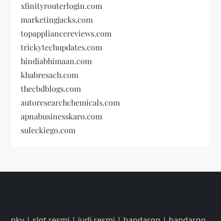
xfinityrouterlogin.com
marketingjacks.com
topappliancereviews.com
trickytechupdates.com
hindiabhimaan.com
khabresach.com
thecbdblogs.com
autoresearchchemicals.com
apnabusinesskaro.com
suleckiego.com
pkv
|
slot resmi
|
judi resmi
|
bandarqq
|
bandarqq