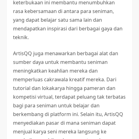
keterbukaan ini membantu menumbuhkan
rasa kebersamaan di antara para seniman,
yang dapat belajar satu sama lain dan
mendapatkan inspirasi dari berbagai gaya dan
teknik.
ArtisQQ juga menawarkan berbagai alat dan
sumber daya untuk membantu seniman
meningkatkan keahlian mereka dan
memperluas cakrawala kreatif mereka. Dari
tutorial dan lokakarya hingga pameran dan
kompetisi virtual, terdapat peluang tak terbatas
bagi para seniman untuk belajar dan
berkembang di platform ini. Selain itu, ArtisQQ
menyediakan pasar di mana seniman dapat
menjual karya seni mereka langsung ke