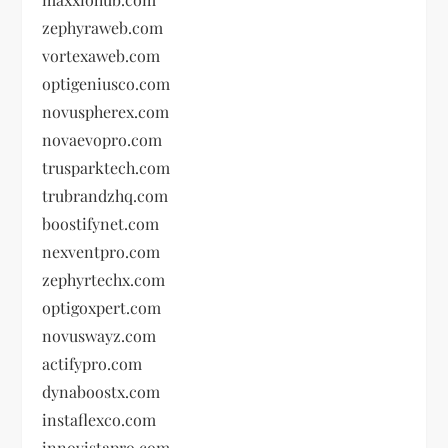
zephyraweb.com
vortexaweb.com
optigeniusco.com
novuspherex.com
novaevopro.com
trusparktech.com
trubrandzhq.com
boostifynet.com
nexventpro.com
zephyrtechx.com
optigoxpert.com
novuswayz.com
actifypro.com
dynaboostx.com
instaflexco.com
innovistapro.com