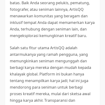
batas. Baik Anda seorang pelukis, pematung,
fotografer, atau seniman lainnya, ArtisQQ
menawarkan komunitas yang beragam dan
inklusif tempat Anda dapat memamerkan karya
Anda, terhubung dengan seniman lain, dan
mengeksplorasi kemungkinan kreatif baru.
Salah satu fitur utama ArtisQQ adalah
antarmukanya yang ramah pengguna, yang
memungkinkan seniman mengunggah dan
berbagi karya mereka dengan mudah kepada
khalayak global. Platform ini bukan hanya
tentang menampilkan karya jadi; hal ini juga
mendorong para seniman untuk berbagi
proses kreatif mereka, mulai dari sketsa awal
hingga karya akhir. Transparansi dan