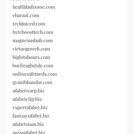
healthhubzone.com
ebaraat.com
techjuiced.com
byteboosttech.com
magnexushub.com
virtuogoweb.com
biglotshours.com
buyliraglutide.com
onlinesafemeds.com
gyanibhandar.com
ufabetwarp.biz
ufabetclip.biz
expertufabet.biz
fantasyufabet.biz
ufabetsiam.biz
swissufabet.biz