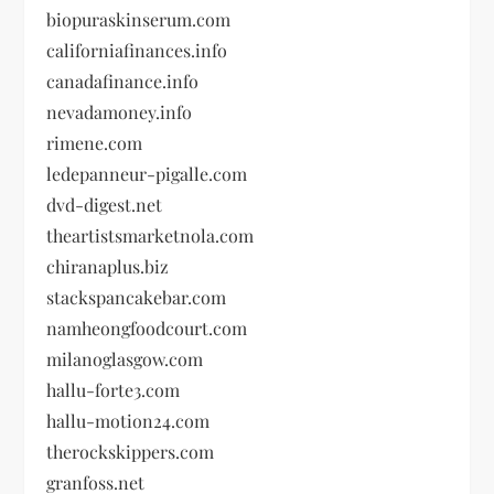
biopuraskinserum.com
californiafinances.info
canadafinance.info
nevadamoney.info
rimene.com
ledepanneur-pigalle.com
dvd-digest.net
theartistsmarketnola.com
chiranaplus.biz
stackspancakebar.com
namheongfoodcourt.com
milanoglasgow.com
hallu-forte3.com
hallu-motion24.com
therockskippers.com
granfoss.net