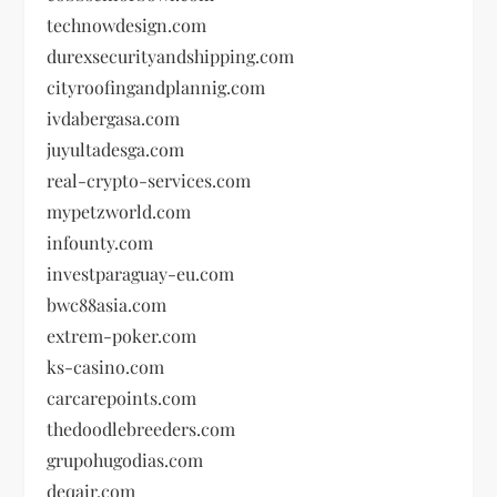
technowdesign.com
durexsecurityandshipping.com
cityroofingandplannig.com
ivdabergasa.com
juyultadesga.com
real-crypto-services.com
mypetzworld.com
infounty.com
investparaguay-eu.com
bwc88asia.com
extrem-poker.com
ks-casino.com
carcarepoints.com
thedoodlebreeders.com
grupohugodias.com
deqair.com