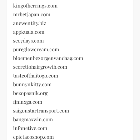
kingofherrings.com
mrbetjapan.com
anewentity.biz
appkuala.com
seo7days.com
pureglowcream.com
bloemenbezorgenvandaag.com
secrettohairgrowth.com
tasteofthaitogo.com
bunnynkitty.com
bezopasnik.org
fjmnxga.com
saigonstartransport.com
bangmaxwin.com
infonetive.com
epictacoshop.com