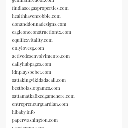
findlascegasproperties.com
healthhavenrobbie.com
donanddonnadesigns.com
eagleoneconstructiontx.com
equiflexvitality.com
onlylovesg.com
activedesenvolvimento.com
dailyhubpages.com
idnplaysbobet.com
sattakingvikidadacall.com
bestbolaslotgames.com
sattamatkafixedgamehere.com
entrepreneurguardian.com
hibaby.info
paperwashington.com
weedemup.com