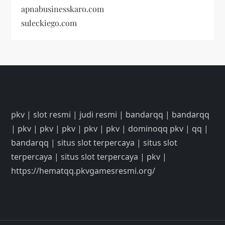
apnabusinesskaro.com
suleckiego.com
pkv
|
slot resmi
|
judi resmi
|
bandarqq
|
bandarqq
|
pkv
|
pkv
|
pkv
|
pkv
|
pkv
|
dominoqq pkv
|
qq
|
bandarqq
|
situs slot terpercaya
|
situs slot
terpercaya
|
situs slot terpercaya
|
pkv
|
https://hematqq.pkvgamesresmi.org/