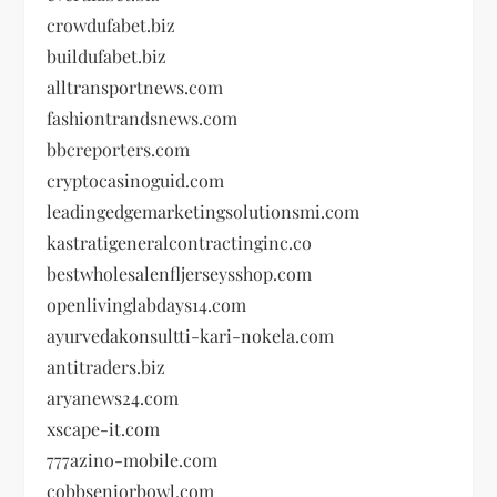
crowdufabet.biz
buildufabet.biz
alltransportnews.com
fashiontrandsnews.com
bbcreporters.com
cryptocasinoguid.com
leadingedgemarketingsolutionsmi.com
kastratigeneralcontractinginc.co
bestwholesalenfljerseysshop.com
openlivinglabdays14.com
ayurvedakonsultti-kari-nokela.com
antitraders.biz
aryanews24.com
xscape-it.com
777azino-mobile.com
cobbseniorbowl.com