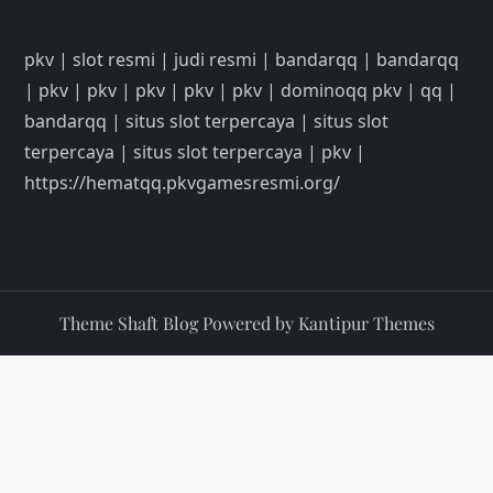
pkv
|
slot resmi
|
judi resmi
|
bandarqq
|
bandarqq
|
pkv
|
pkv
|
pkv
|
pkv
|
pkv
|
dominoqq pkv
|
qq
|
bandarqq
|
situs slot terpercaya
|
situs slot
terpercaya
|
situs slot terpercaya
|
pkv
|
https://hematqq.pkvgamesresmi.org/
Theme Shaft Blog Powered by
Kantipur Themes