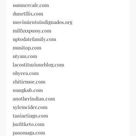
sumnercafe.com
dunetflix.com
movimientoindignados.org
milfxxxpussy.com
uptodatefamily.com
musitop.com
utyam.com
lacostituzioneblog.com
ohyeea.com
zhitiemoe.com
nungkub.com
anotherindian.com
xylemcider.com
taniaetiago.com
juzfitketo.com
pasomaga.com