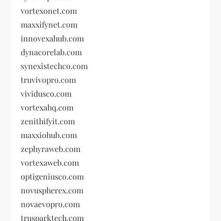
vortexonet.com
maxxifynet.com
innovexahub.com
dynacorelab.com
synexistechco.com
truvivopro.com
vividusco.com
vortexahq.com
zenithifyit.com
maxxiohub.com
zephyraweb.com
vortexaweb.com
optigeniusco.com
novuspherex.com
novaevopro.com
trusparktech.com