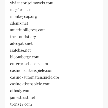
vivianebritoimoveis.com
magforbes.net
monkeycap.org
sdenix.net
amarinhillcrest.com
the-tourist.org
advogato.net
isafebag.net
bloombergz.com
enterpriseboosts.com
casino-kartenspiele.com
casino-automatenspiele.org
casino-tischspiele.com
otbody.com
jamestrust.net
trenz24.com