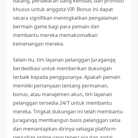
datang, penawaran uang kembali, dan promosi
khusus untuk anggota VIP. Bonus ini dapat
secara signifikan meningkatkan pengalaman
bermain game bagi para pemain dan
membantu mereka memaksimalkan
kemenangan mereka.
Selain itu, tim layanan pelanggan Juraganqq
berdedikasi untuk memberikan dukungan
terbaik kepada penggunanya. Apakah pemain
memiliki pertanyaan tentang permainan,
bonus, atau manajemen akun, tim layanan
pelanggan tersedia 24/7 untuk membantu
mereka. Tingkat dukungan ini telah membantu
Juraganqq membangun basis pelanggan setia
dan memantapkan dirinya sebagai platform
perjudian online yang tepercaya dan andal.