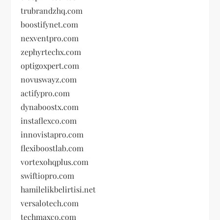
trubrandzhq.com
boostifynet.com
nexventpro.com
zephyrtechx.com
optigoxpert.com
novuswayz.com
actifypro.com
dynaboostx.com
instaflexco.com
innovistapro.com
flexiboostlab.com
vortexohqplus.com
swiftiopro.com
hamilelikbelirtisi.net
versalotech.com
techmaxco.com