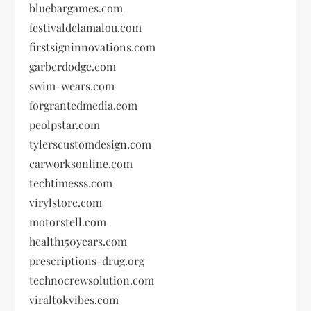
bluebargames.com
festivaldelamalou.com
firstsigninnovations.com
garberdodge.com
swim-wears.com
forgrantedmedia.com
peolpstar.com
tylerscustomdesign.com
carworksonline.com
techtimesss.com
virylstore.com
motorstell.com
health150years.com
prescriptions-drug.org
technocrewsolution.com
viraltokvibes.com