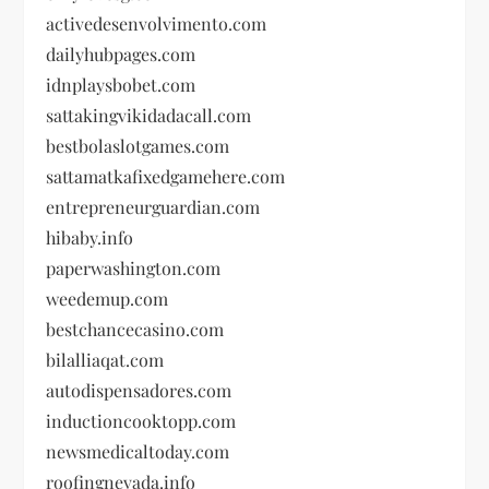
activedesenvolvimento.com
dailyhubpages.com
idnplaysbobet.com
sattakingvikidadacall.com
bestbolaslotgames.com
sattamatkafixedgamehere.com
entrepreneurguardian.com
hibaby.info
paperwashington.com
weedemup.com
bestchancecasino.com
bilalliaqat.com
autodispensadores.com
inductioncooktopp.com
newsmedicaltoday.com
roofingnevada.info