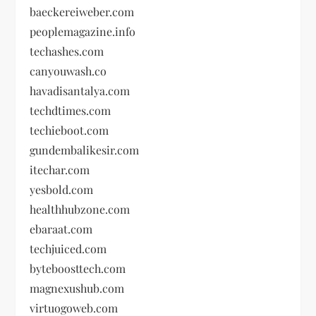
baeckereiweber.com
peoplemagazine.info
techashes.com
canyouwash.co
havadisantalya.com
techdtimes.com
techieboot.com
gundembalikesir.com
itechar.com
yesbold.com
healthhubzone.com
ebaraat.com
techjuiced.com
byteboosttech.com
magnexushub.com
virtuogoweb.com