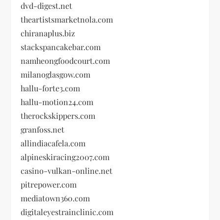
dvd-digest.net
theartistsmarketnola.com
chiranaplus.biz
stackspancakebar.com
namheongfoodcourt.com
milanoglasgow.com
hallu-forte3.com
hallu-motion24.com
therockskippers.com
granfoss.net
allindiacafela.com
alpineskiracing2007.com
casino-vulkan-online.net
pitrepower.com
mediatown360.com
digitaleyestrainclinic.com