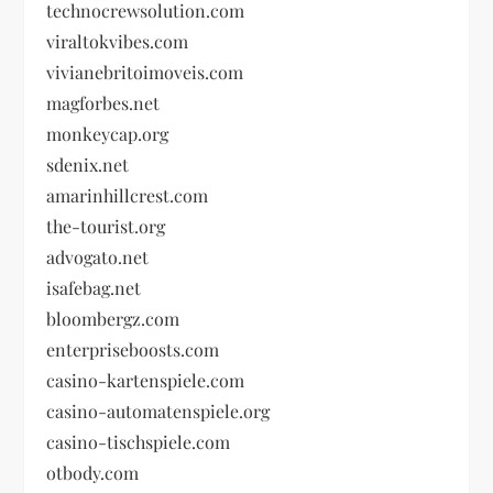
technocrewsolution.com
viraltokvibes.com
vivianebritoimoveis.com
magforbes.net
monkeycap.org
sdenix.net
amarinhillcrest.com
the-tourist.org
advogato.net
isafebag.net
bloombergz.com
enterpriseboosts.com
casino-kartenspiele.com
casino-automatenspiele.org
casino-tischspiele.com
otbody.com