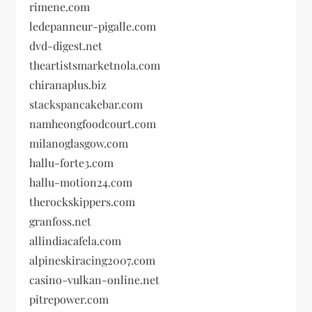
rimene.com
ledepanneur-pigalle.com
dvd-digest.net
theartistsmarketnola.com
chiranaplus.biz
stackspancakebar.com
namheongfoodcourt.com
milanoglasgow.com
hallu-forte3.com
hallu-motion24.com
therockskippers.com
granfoss.net
allindiacafela.com
alpineskiracing2007.com
casino-vulkan-online.net
pitrepower.com