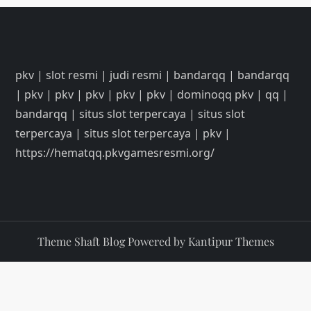
pkv
|
slot resmi
|
judi resmi
|
bandarqq
|
bandarqq
|
pkv
|
pkv
|
pkv
|
pkv
|
pkv
|
dominoqq pkv
|
qq
|
bandarqq
|
situs slot terpercaya
|
situs slot
terpercaya
|
situs slot terpercaya
|
pkv
|
https://hematqq.pkvgamesresmi.org/
Theme Shaft Blog Powered by
Kantipur Themes