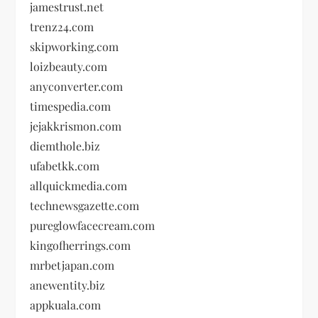
jamestrust.net
trenz24.com
skipworking.com
loizbeauty.com
anyconverter.com
timespedia.com
jejakkrismon.com
diemthole.biz
ufabetkk.com
allquickmedia.com
technewsgazette.com
pureglowfacecream.com
kingofherrings.com
mrbetjapan.com
anewentity.biz
appkuala.com