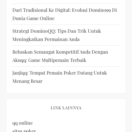
t
Dari Tradisional Ke Digital: Evolusi Domino99 Di
i
Dunia Game Online
Strategi DominoQQ: Tips Dan Trik Untuk
o
Meningkatkan Permainan Anda
n
Bebaskan Semangat Kompetitif Anda Dengan
Akuqq: Game Multipemain Terbaik
Janjiqq: Tempat Pemain Poker Datang Untuk
Menang Besar
LINK LAINNYA
qq online
situs poker