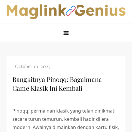
Skip
to
content
Situs Bandarqq Terpercaya
Mainkan di situs Bandarqq terpercaya dengan banyak
dengan Banyak Pilihan Game
pilihan game. Nikmati berbagai varian poker dan
permainan menarik lainnya untuk pengalaman bermain
yang lebih seru.
Bangkitnya Pinoqq: Bagaimana
Game Klasik Ini Kembali
Pinoqq, permainan klasik yang telah dinikmati
secara turun temurun, kembali hadir di era
modern. Awalnya dimainkan dengan kartu fisik,