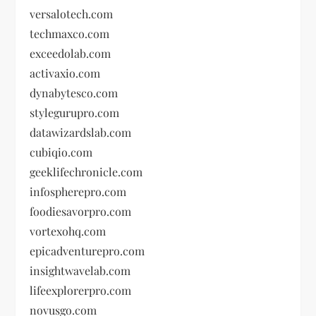
versalotech.com
techmaxco.com
exceedolab.com
activaxio.com
dynabytesco.com
stylegurupro.com
datawizardslab.com
cubiqio.com
geeklifechronicle.com
infospherepro.com
foodiesavorpro.com
vortexohq.com
epicadventurepro.com
insightwavelab.com
lifeexplorerpro.com
novusgo.com