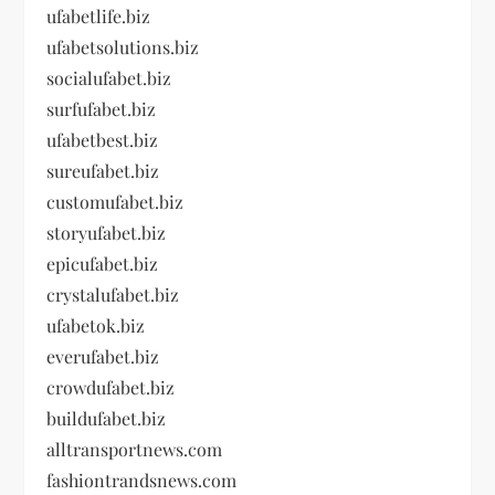
ufabetlife.biz
ufabetsolutions.biz
socialufabet.biz
surfufabet.biz
ufabetbest.biz
sureufabet.biz
customufabet.biz
storyufabet.biz
epicufabet.biz
crystalufabet.biz
ufabetok.biz
everufabet.biz
crowdufabet.biz
buildufabet.biz
alltransportnews.com
fashiontrandsnews.com