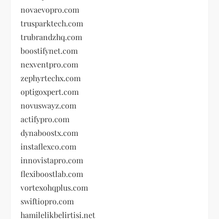
novaevopro.com
trusparktech.com
trubrandzhq.com
boostifynet.com
nexventpro.com
zephyrtechx.com
optigoxpert.com
novuswayz.com
actifypro.com
dynaboostx.com
instaflexco.com
innovistapro.com
flexiboostlab.com
vortexohqplus.com
swiftiopro.com
hamilelikbelirtisi.net