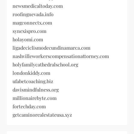
newsmedicaltoday.com
roofingnevada.info
magconnectx.com
synexispro.com
holayomi.com
ligadeciclismodecundinamarca.com
nashvilleworkerscompensationattorney.com
holyfamilycathedralschool.org
londonkiddy.com
ufabetcoaching.biz
davismindfulness.org
millionairebyte.com
fortechday.com
getcaminorealestateusa.xyz