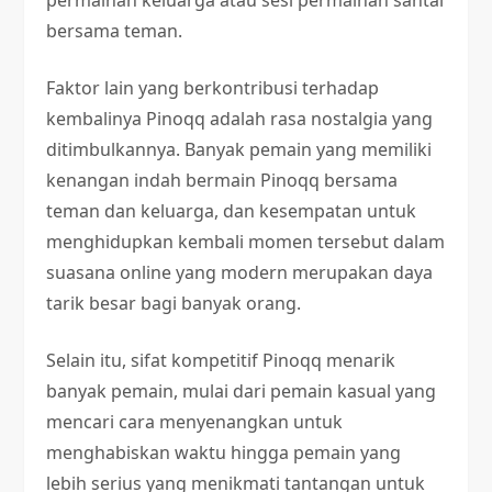
bersama teman.
Faktor lain yang berkontribusi terhadap
kembalinya Pinoqq adalah rasa nostalgia yang
ditimbulkannya. Banyak pemain yang memiliki
kenangan indah bermain Pinoqq bersama
teman dan keluarga, dan kesempatan untuk
menghidupkan kembali momen tersebut dalam
suasana online yang modern merupakan daya
tarik besar bagi banyak orang.
Selain itu, sifat kompetitif Pinoqq menarik
banyak pemain, mulai dari pemain kasual yang
mencari cara menyenangkan untuk
menghabiskan waktu hingga pemain yang
lebih serius yang menikmati tantangan untuk