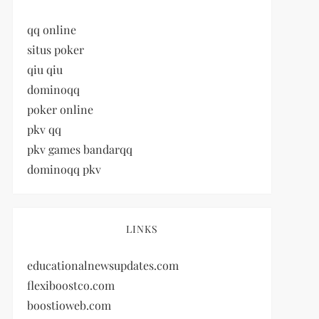
qq online
situs poker
qiu qiu
dominoqq
poker online
pkv qq
pkv games bandarqq
dominoqq pkv
LINKS
educationalnewsupdates.com
flexiboostco.com
boostioweb.com