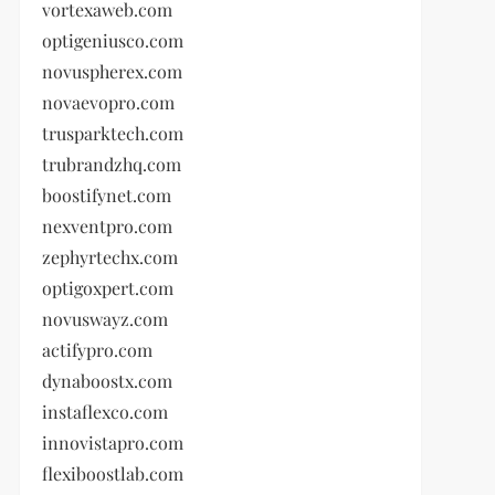
vortexaweb.com
optigeniusco.com
novuspherex.com
novaevopro.com
trusparktech.com
trubrandzhq.com
boostifynet.com
nexventpro.com
zephyrtechx.com
optigoxpert.com
novuswayz.com
actifypro.com
dynaboostx.com
instaflexco.com
innovistapro.com
flexiboostlab.com