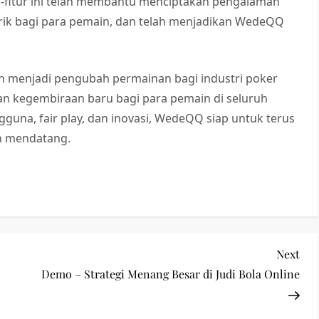
itur-fitur ini telah membantu menciptakan pengalaman
ik bagi para pemain, dan telah menjadikan WedeQQ
h menjadi pengubah permainan bagi industri poker
an kegembiraan baru bagi para pemain di seluruh
una, fair play, dan inovasi, WedeQQ siap untuk terus
un mendatang.
Nex
Next
Pos
Demo – Strategi Menang Besar di Judi Bola Online