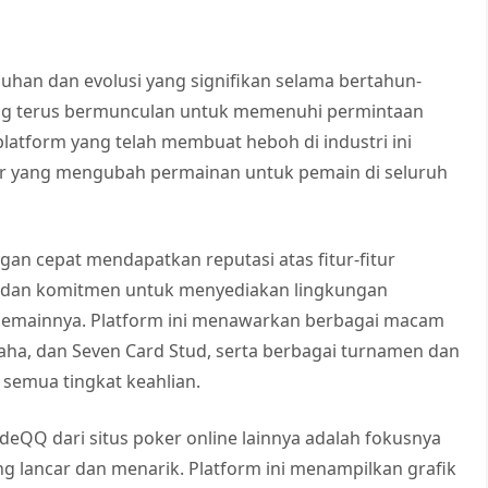
uhan dan evolusi yang signifikan selama bertahun-
ang terus bermunculan untuk memenuhi permintaan
platform yang telah membuat heboh di industri ini
ner yang mengubah permainan untuk pemain di seluruh
n cepat mendapatkan reputasi atas fitur-fitur
, dan komitmen untuk menyediakan lingkungan
pemainnya. Platform ini menawarkan berbagai macam
ha, dan Seven Card Stud, serta berbagai turnamen dan
semua tingkat keahlian.
QQ dari situs poker online lainnya adalah fokusnya
lancar dan menarik. Platform ini menampilkan grafik