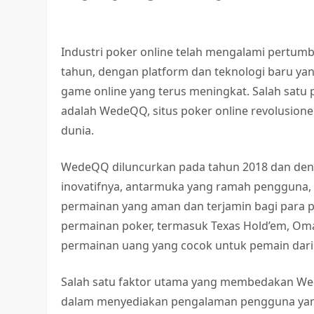
Industri poker online telah mengalami pertumb
tahun, dengan platform dan teknologi baru y
game online yang terus meningkat. Salah satu 
adalah WedeQQ, situs poker online revolusio
dunia.
WedeQQ diluncurkan pada tahun 2018 dan denga
inovatifnya, antarmuka yang ramah pengguna
permainan yang aman dan terjamin bagi para 
permainan poker, termasuk Texas Hold’em, Oma
permainan uang yang cocok untuk pemain dari 
Salah satu faktor utama yang membedakan Wede
dalam menyediakan pengalaman pengguna yang 