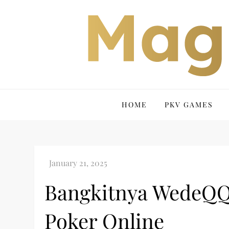
Skip
to
content
Situs Bandarqq Terp
Mainkan di situs Bandarqq terpercaya den
HOME
PKV GAMES
Bangkitnya WedeQQ:
Poker Online