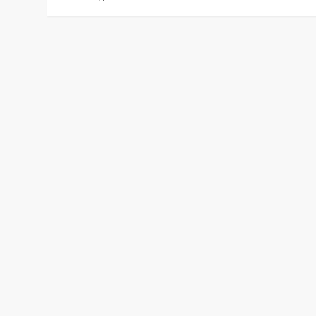
s
t
n
a
v
i
g
a
t
i