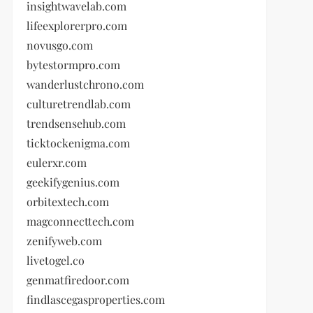
insightwavelab.com
lifeexplorerpro.com
novusgo.com
bytestormpro.com
wanderlustchrono.com
culturetrendlab.com
trendsensehub.com
ticktockenigma.com
eulerxr.com
geekifygenius.com
orbitextech.com
magconnecttech.com
zenifyweb.com
livetogel.co
genmatfiredoor.com
findlascegasproperties.com