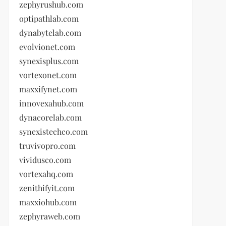
zephyrushub.com
optipathlab.com
dynabytelab.com
evolvionet.com
synexisplus.com
vortexonet.com
maxxifynet.com
innovexahub.com
dynacorelab.com
synexistechco.com
truvivopro.com
vividusco.com
vortexahq.com
t
zenithifyit.com
t
maxxiohub.com
zephyraweb.com