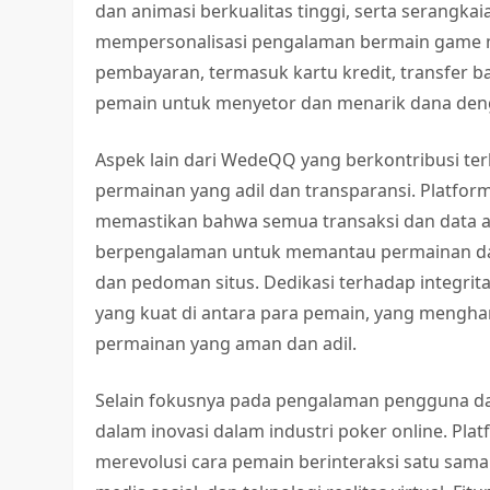
dan animasi berkualitas tinggi, serta serang
mempersonalisasi pengalaman bermain game m
pembayaran, termasuk kartu kredit, transfer 
pemain untuk menyetor dan menarik dana den
Aspek lain dari WedeQQ yang berkontribusi t
permainan yang adil dan transparansi. Platfor
memastikan bahwa semua transaksi dan data 
berpengalaman untuk memantau permainan d
dan pedoman situs. Dedikasi terhadap integr
yang kuat di antara para pemain, yang mengh
permainan yang aman dan adil.
Selain fokusnya pada pengalaman pengguna d
dalam inovasi dalam industri poker online. Pla
merevolusi cara pemain berinteraksi satu sama 