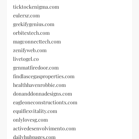
ticktockenigma.com
eulerxr.com
geekifygenius.com
orbitextech.com
magconnecttech.com
zenifyweb.com
livetogel.co
genmatfiredoor.com
findlascegasproperties.com
healthhavenrobbie.com
donanddonnadesigns.com
eagleoneconstructiontx.com
equiflexvitality.com
onlylovesg.com
activedesenvolvimento.com
dailyhubpages.com