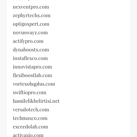
nexventpro.com
zephyrtechx.com
optigoxpert.com
novuswayz.com
actifypro.com
dynaboostx.com
instaflexco.com
innovistapro.com
flexiboostlab.com
vortexohqplus.com
swiftiopro.com
hamilelikbelirtisi.net
versalotech.com
techmaxco.com
exceedolab.com
activaxio.com