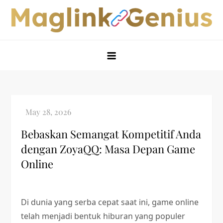
Skip
to
content
Situs Bandarqq Terpercaya
Mainkan di situs Bandarqq terpercaya dengan banyak
dengan Banyak Pilihan Game
pilihan game. Nikmati berbagai varian poker dan
permainan menarik lainnya untuk pengalaman bermain
yang lebih seru.
Bebaskan Semangat Kompetitif Anda
dengan ZoyaQQ: Masa Depan Game
Online
Di dunia yang serba cepat saat ini, game online
telah menjadi bentuk hiburan yang populer