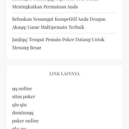
Meningkatkan Permainan Anda
o
Bebaskan Semangat Kompetitif Anda Dengan
n
Akuqq: Game Multipemain Terbaik
Janjiqq: Tempat Pemain Poker Datang Untuk
Menang Besar
LINK LAINNYA
qq online
situs poker
qiu qiu
dominoqq
poker online
pkv qq