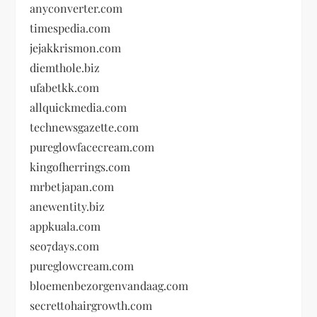
anyconverter.com
timespedia.com
jejakkrismon.com
diemthole.biz
ufabetkk.com
allquickmedia.com
technewsgazette.com
pureglowfacecream.com
kingofherrings.com
mrbetjapan.com
anewentity.biz
appkuala.com
seo7days.com
pureglowcream.com
bloemenbezorgenvandaag.com
secrettohairgrowth.com