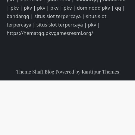
|
pkv
|
pkv
|
pkv
|
pkv
|
pkv
|
dominoqq pkv
|
qq
|
bandarqq
|
situs slot terpercaya
|
situs slot
terpercaya
|
situs slot terpercaya
|
pkv
|
https://hematqq.pkvgamesresmi.org/
Theme Shaft Blog Powered by
Kantipur Themes