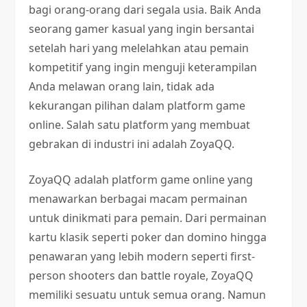
bagi orang-orang dari segala usia. Baik Anda
seorang gamer kasual yang ingin bersantai
setelah hari yang melelahkan atau pemain
kompetitif yang ingin menguji keterampilan
Anda melawan orang lain, tidak ada
kekurangan pilihan dalam platform game
online. Salah satu platform yang membuat
gebrakan di industri ini adalah ZoyaQQ.
ZoyaQQ adalah platform game online yang
menawarkan berbagai macam permainan
untuk dinikmati para pemain. Dari permainan
kartu klasik seperti poker dan domino hingga
penawaran yang lebih modern seperti first-
person shooters dan battle royale, ZoyaQQ
memiliki sesuatu untuk semua orang. Namun