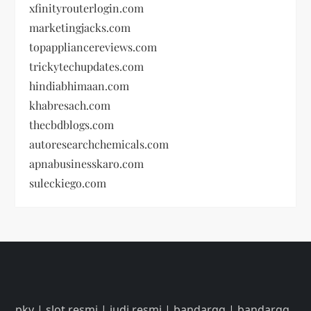
xfinityrouterlogin.com
marketingjacks.com
topappliancereviews.com
trickytechupdates.com
hindiabhimaan.com
khabresach.com
thecbdblogs.com
autoresearchchemicals.com
apnabusinesskaro.com
suleckiego.com
pkv
|
slot resmi
|
judi resmi
|
bandarqq
|
bandarqq