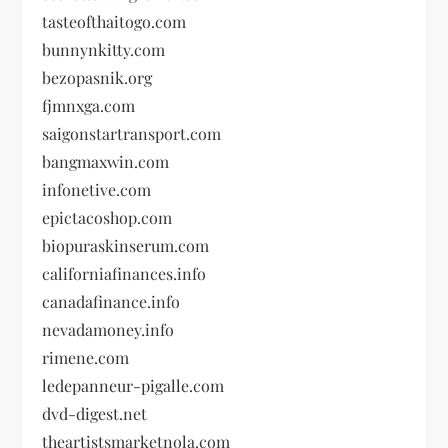
tasteofthaitogo.com
bunnynkitty.com
bezopasnik.org
fjmnxga.com
saigonstartransport.com
bangmaxwin.com
infonetive.com
epictacoshop.com
biopuraskinserum.com
californiafinances.info
canadafinance.info
nevadamoney.info
rimene.com
ledepanneur-pigalle.com
dvd-digest.net
theartistsmarketnola.com