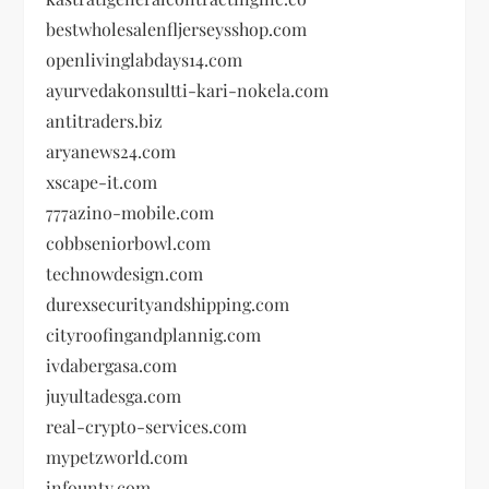
bestwholesalenfljerseysshop.com
openlivinglabdays14.com
ayurvedakonsultti-kari-nokela.com
antitraders.biz
aryanews24.com
xscape-it.com
777azino-mobile.com
cobbseniorbowl.com
technowdesign.com
durexsecurityandshipping.com
cityroofingandplannig.com
ivdabergasa.com
juyultadesga.com
real-crypto-services.com
mypetzworld.com
infounty.com