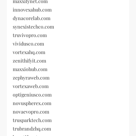
maxxifynet.com
innovexahub.com
dynacorelab.com
synexistechco.com
truvivopro.com
vividusco.com
vortexahq.com
zenithifyit.com
maxxiohub.com
zephyraweb.com
vortexaweb.com
optigeniusco.com
novuspherex.com
novaevopro.com
trusparktech.com
trubrandzhq.com