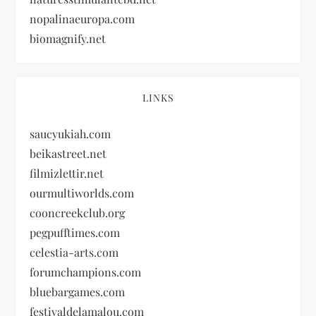
nopalinaeuropa.com
biomagnify.net
LINKS
saucyukiah.com
beikastreet.net
filmizlettir.net
ourmultiworlds.com
cooncreekclub.org
pegpufftimes.com
celestia-arts.com
forumchampions.com
bluebargames.com
festivaldelamalou.com