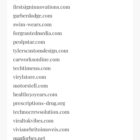
firstsigninnovations.com
garberdodge.com
swim-wears.com
forgrantedmedia.com
peolpstar.com
tylerscustomdesign.com
carworksonline.com
techtimesss.com
virylstore.com
motorstell.com
health150years.com
prescriptions-drug.org
technocrewsolution.com
viraltokvibes.com
vivianebritoimoveis.com
magforbes.net