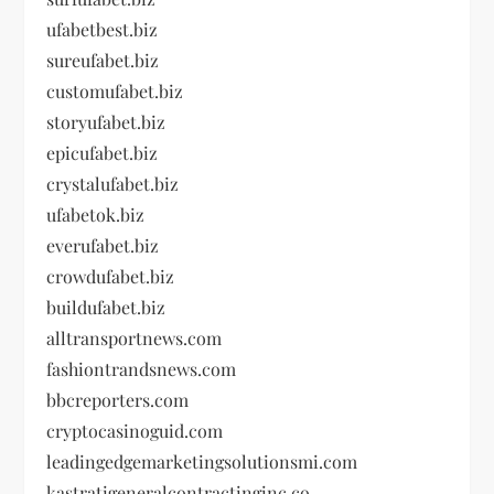
ufabetbest.biz
sureufabet.biz
customufabet.biz
storyufabet.biz
epicufabet.biz
crystalufabet.biz
ufabetok.biz
everufabet.biz
crowdufabet.biz
buildufabet.biz
alltransportnews.com
fashiontrandsnews.com
bbcreporters.com
cryptocasinoguid.com
leadingedgemarketingsolutionsmi.com
kastratigeneralcontractinginc.co