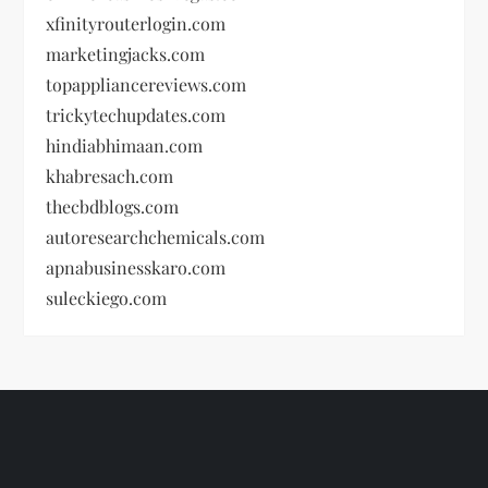
xfinityrouterlogin.com
marketingjacks.com
topappliancereviews.com
trickytechupdates.com
hindiabhimaan.com
khabresach.com
thecbdblogs.com
autoresearchchemicals.com
apnabusinesskaro.com
suleckiego.com