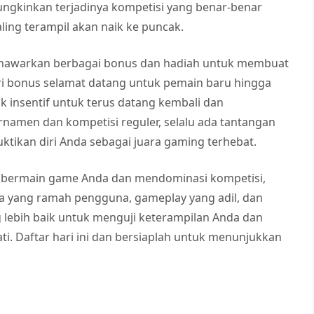
ungkinkan terjadinya kompetisi yang benar-benar
ling terampil akan naik ke puncak.
menawarkan berbagai bonus dan hadiah untuk membuat
dari bonus selamat datang untuk pemain baru hingga
k insentif untuk terus datang kembali dan
rnamen dan kompetisi reguler, selalu ada tantangan
tikan diri Anda sebagai juara gaming terhebat.
an bermain game Anda dan mendominasi kompetisi,
 yang ramah pengguna, gameplay yang adil, dan
 lebih baik untuk menguji keterampilan Anda dan
ti. Daftar hari ini dan bersiaplah untuk menunjukkan