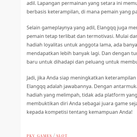
adil. Lapangan permainan yang setara ini mem
berbasis keterampilan, di mana pemain yang pa
Selain gameplaynya yang adil, Elangqq juga 
pemain tetap terlibat dan termotivasi. Mulai 
hadiah loyalitas untuk anggota lama, ada banya
mendapatkan lebih banyak lagi. Dan dengan tu
baru untuk dihadapi dan peluang untuk membuk
Jadi, jika Anda siap meningkatkan keterampil
Elangqq adalah jawabannya. Dengan antarmuka
hadiah yang melimpah, tidak ada platform yang
membuktikan diri Anda sebagai juara game seja
kepada kompetisi tentang kemampuan Anda!
/
PKV GAMES
SLOT