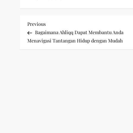
P
Previous
Previous
Post
Bagaimana Ahliqq Dapat Membantu Anda
o
Menavigasi Tantangan Hidup dengan Mudah
s
t
n
a
v
i