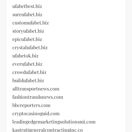
ufabetbest.biz
sureufabet.biz
customufabet.biz
storyufabet.biz
epicufabet.biz
crystalufabet.biz
ufabetok.biz
everufabet.biz
crowdufabet.biz
buildufabet.biz
alltransportnews.com
fashiontrandsnews.com
bbcreporters.com
cryptocasinoguid.com
leadingedgemarketingsolutionsmi.com
kastratigeneralcontractinginc.co