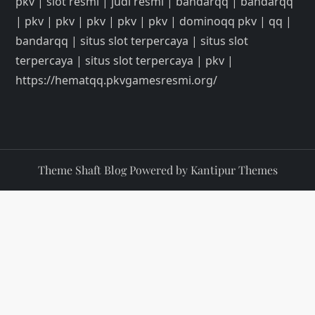
pkv
|
slot resmi
|
judi resmi
|
bandarqq
|
bandarqq
|
pkv
|
pkv
|
pkv
|
pkv
|
pkv
|
dominoqq pkv
|
qq
|
bandarqq
|
situs slot terpercaya
|
situs slot
terpercaya
|
situs slot terpercaya
|
pkv
|
https://hematqq.pkvgamesresmi.org/
Theme Shaft Blog Powered by
Kantipur Themes