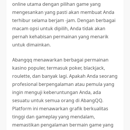
online utama dengan pilihan game yang
mengesankan yang pasti akan membuat Anda
terhibur selama berjam -jam. Dengan berbagai
macam opsi untuk dipilih, Anda tidak akan
pernah kehabisan permainan yang menarik
untuk dimainkan.
Abangqq menawarkan berbagai permainan
kasino populer, termasuk poker, blackjack,
roulette, dan banyak lagi. Apakah Anda seorang
profesional berpengalaman atau pemula yang
ingin menguji keberuntungan Anda, ada
sesuatu untuk semua orang di AbangQQ.
Platform ini menawarkan grafik berkualitas
tinggi dan gameplay yang mendalam,
memastikan pengalaman bermain game yang