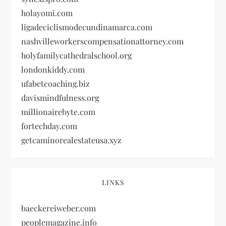
holayomi.com
ligadeciclismodecundinamarca.com
nashvilleworkerscompensationattorney.com
holyfamilycathedralschool.org
londonkiddy.com
ufabetcoaching.biz
davismindfulness.org
millionairebyte.com
fortechday.com
getcaminorealestateusa.xyz
LINKS
baeckereiweber.com
peoplemagazine.info