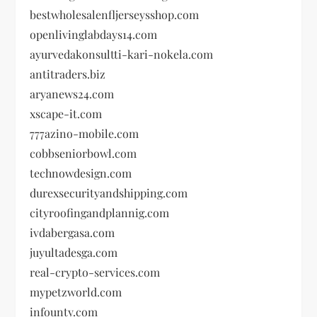
bestwholesalenfljerseysshop.com
openlivinglabdays14.com
ayurvedakonsultti-kari-nokela.com
antitraders.biz
aryanews24.com
xscape-it.com
777azino-mobile.com
cobbseniorbowl.com
technowdesign.com
durexsecurityandshipping.com
cityroofingandplannig.com
ivdabergasa.com
juyultadesga.com
real-crypto-services.com
mypetzworld.com
infounty.com