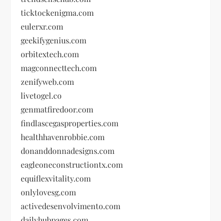
ticktockenigma.com
eulerxr.com
geekifygenius.com
orbitextech.com
magconnecttech.com
zenifyweb.com
livetogel.co
genmatfiredoor.com
findlascegasproperties.com
healthhavenrobbie.com
donanddonnadesigns.com
eagleoneconstructiontx.com
equiflexvitality.com
onlylovesg.com
activedesenvolvimento.com
dailyhubpages.com