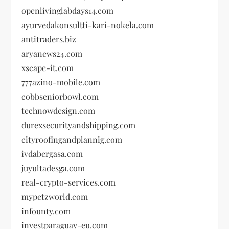
openlivinglabdays14.com
ayurvedakonsultti-kari-nokela.com
antitraders.biz
aryanews24.com
xscape-it.com
777azino-mobile.com
cobbseniorbowl.com
technowdesign.com
durexsecurityandshipping.com
cityroofingandplannig.com
ivdabergasa.com
juyultadesga.com
real-crypto-services.com
mypetzworld.com
infounty.com
investparaguay-eu.com