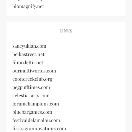
biomagnify.net
LINKS
saucyukiah.com
beikastreet.net
filmizlettir.net
ourmultiworlds.com
cooncreekclub.org
pegpufftimes.com
celestia-arts.com
forumchampions.com
bluebargames.com
festivaldelamalou.com
firstsigninnovations.com