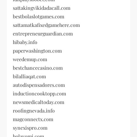
sattakingvikidadacall.com
bestbolaslotgames.com
sattamatkafixedgamehere.com
entrepreneurguardian.com
hibaby.info
paperwashington.com
weedemup.com
bestchancecasino.com
bilalliaqat.com
autodispensadores.com
inductioncooktopp.com
newsmedicaltoday.com
roofingnevada.info
magconnectx.com
synexispro.com
holayomi.com