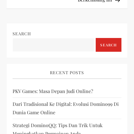
n
a
v
SEARCH
SEARCH
i
g
RECENT POSTS
a
t
PKV Games: Masa Depan Judi Online?
i
Dari Tradisional Ke Digital: Evolusi Domino99 Di
Dunia Game Online
o
Strategi DominoQQ: Tips Dan Trik Untuk
Meningkatkan Permainan Anda