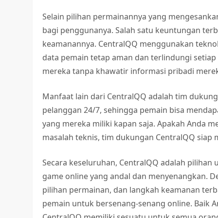
Selain pilihan permainannya yang mengesank
bagi penggunanya. Salah satu keuntungan terbe
keamanannya. CentralQQ menggunakan teknol
data pemain tetap aman dan terlindungi setiap
mereka tanpa khawatir informasi pribadi merek
Manfaat lain dari CentralQQ adalah tim duku
pelanggan 24/7, sehingga pemain bisa mendap
yang mereka miliki kapan saja. Apakah Anda 
masalah teknis, tim dukungan CentralQQ siap
Secara keseluruhan, CentralQQ adalah piliha
game online yang andal dan menyenangkan. 
pilihan permainan, dan langkah keamanan ter
pemain untuk bersenang-senang online. Baik A
CentralQQ memiliki sesuatu untuk semua oran