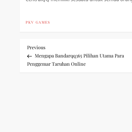
PKV GAMES
P
Previous
Previous
Post
Mengapa Bandarqq365 Pilihan Utama Para
o
Penggemar Taruhan Online
s
t
n
a