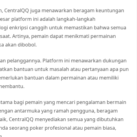
an, CentralQQ juga menawarkan beragam keuntungan
sar platform ini adalah langkah-langkah
ogi enkripsi canggih untuk memastikan bahwa semua
 saat. Artinya, pemain dapat menikmati permainan
a akan dibobol.
ngan pelanggannya. Platform ini menawarkan dukungan
atkan bantuan untuk masalah atau pertanyaan apa pun
memerlukan bantuan dalam permainan atau memiliki
 membantu.
n utama bagi pemain yang mencari pengalaman bermain
Dengan antarmuka yang ramah pengguna, beragam
baik, CentralQQ menyediakan semua yang dibutuhkan
nda seorang poker profesional atau pemain biasa,
g.