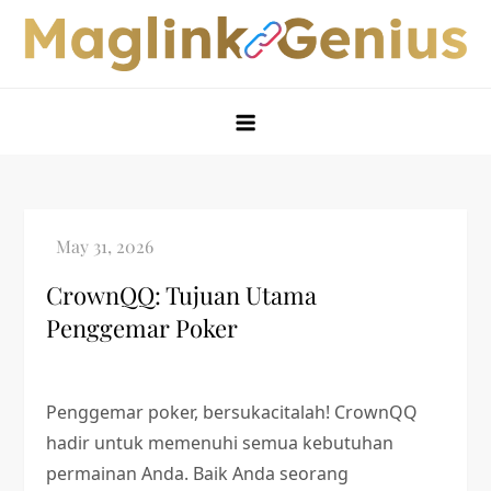
Skip
to
content
Situs Bandarqq Terpercaya
Mainkan di situs Bandarqq terpercaya dengan banyak
dengan Banyak Pilihan Game
pilihan game. Nikmati berbagai varian poker dan
permainan menarik lainnya untuk pengalaman bermain
yang lebih seru.
CrownQQ: Tujuan Utama
Penggemar Poker
Penggemar poker, bersukacitalah! CrownQQ
hadir untuk memenuhi semua kebutuhan
permainan Anda. Baik Anda seorang