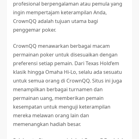
profesional berpengalaman atau pemula yang
ingin mempertajam keterampilan Anda,
CrownQQ adalah tujuan utama bagi
penggemar poker.
CrownQQ menawarkan berbagai macam
permainan poker untuk disesuaikan dengan
preferensi setiap pemain. Dari Texas Hold’em
klasik hingga Omaha Hi-Lo, selalu ada sesuatu
untuk semua orang di CrownQQ. Situs ini juga
menampilkan berbagai turnamen dan
permainan uang, memberikan pemain
kesempatan untuk menguji keterampilan
mereka melawan orang lain dan
memenangkan hadiah besar.