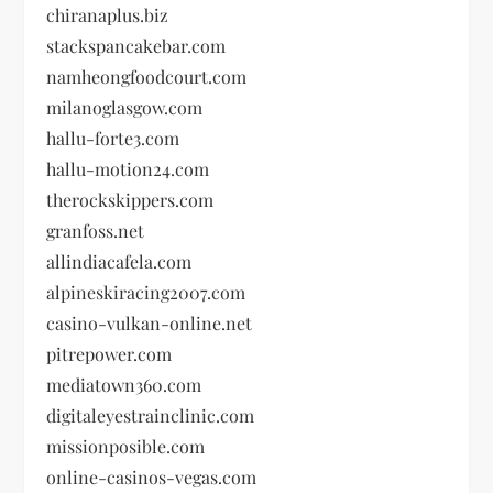
chiranaplus.biz
stackspancakebar.com
namheongfoodcourt.com
milanoglasgow.com
hallu-forte3.com
hallu-motion24.com
therockskippers.com
granfoss.net
allindiacafela.com
alpineskiracing2007.com
casino-vulkan-online.net
pitrepower.com
mediatown360.com
digitaleyestrainclinic.com
missionposible.com
online-casinos-vegas.com