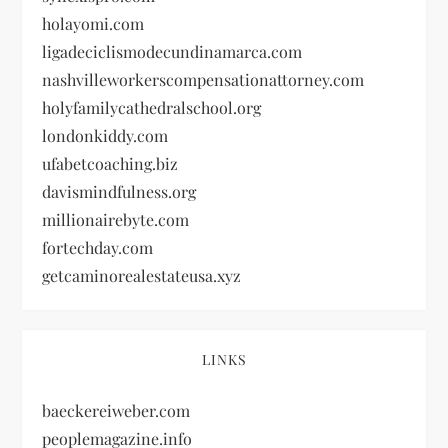
holayomi.com
ligadeciclismodecundinamarca.com
nashvilleworkerscompensationattorney.com
holyfamilycathedralschool.org
londonkiddy.com
ufabetcoaching.biz
davismindfulness.org
millionairebyte.com
fortechday.com
getcaminorealestateusa.xyz
LINKS
baeckereiweber.com
peoplemagazine.info