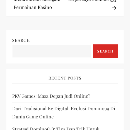
s
Permainan Kasino
t
n
SEARCH
a
SEARCH
v
i
RECENT POSTS
g
PKV Games: Masa Depan Judi Online?
a
Dari Tradisional Ke Digital: Evolusi Domino99 Di
t
Dunia Game Online
i
Strategi DominoQQ: Tips Dan Trik Untuk