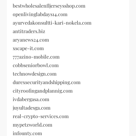
bestwholesalenfljerseysshop.com
openlivinglabdays14.com
ayurvedakonsultti-kari-nokela.com
antitraders.biz
aryanews24.com
xscape-it.com
777azino-mobile.com
cobbseniorbowl.com
technowdesign.com
durexsecurityandshipping.com
cityroofingandplannig.com
ivdabergasa.com
juyultadesga.com
real-crypto-services.com
mypetzworld.com
infounty.com