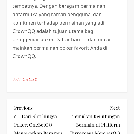
tempatnya. Dengan beragam permainan,
antarmuka yang ramah pengguna, dan
komitmen terhadap permainan yang adil,
CrownQQ adalah tujuan utama bagi
penggemar poker. Daftar hari ini dan mulai
mainkan permainan poker favorit Anda di
CrownQQ.
PKV GAMES
P
Previous
Next
Previous
Next
Post
Post
Dari Slot hingga
Temukan Keuntungan
o
Poker: OneBetQQ
Bermain di Platform
Menawarkan Beragam
Terpercaya MemberQQ