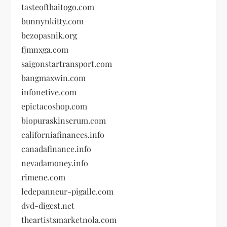
tasteofthaitogo.com
bunnynkitty.com
bezopasnik.org
fjmnxga.com
saigonstartransport.com
bangmaxwin.com
infonetive.com
epictacoshop.com
biopuraskinserum.com
californiafinances.info
canadafinance.info
nevadamoney.info
rimene.com
ledepanneur-pigalle.com
dvd-digest.net
theartistsmarketnola.com