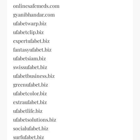
onlinesafemeds.com
gyanibhandar.com
ufabetwarp.biz
ufabetclip.biz
expertufabet.biz
fantasyufabet.biz
ufabetsiam.biz
swissufabet.biz
ufabetbusiness.biz
greenufabet.biz
ufabetcolor.biz
extraufabet.biz
ufabetlife.biz
ufabetsolutions.biz
socialufabet.biz
surfufabet.biz