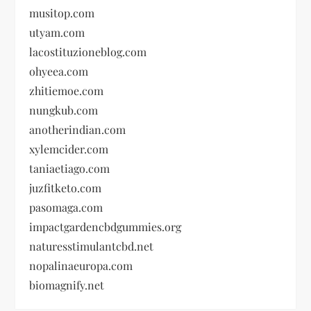
musitop.com
utyam.com
lacostituzioneblog.com
ohyeea.com
zhitiemoe.com
nungkub.com
anotherindian.com
xylemcider.com
taniaetiago.com
juzfitketo.com
pasomaga.com
impactgardencbdgummies.org
naturesstimulantcbd.net
nopalinaeuropa.com
biomagnify.net