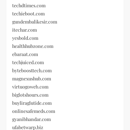
techdtimes.com
techieboot.com
gundembalikesir.com
itechar.com
yesbold.com
healthhubzone.com
ebaraat.com
techjuiced.com
byteboosttech.com
magnexushub.com
virtuogoweb.com
biglotshours.com
buyliraglutide.com
onlinesafemeds.com
gyanibhandar.com
ufabetwarp.biz