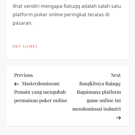
lihat sendiri mengapa Ratuqq adalah salah satu
platform poker online peringkat teratas di
pasaran.
PKV GAMES
P
Previous
Next
Previous
Next
Post
Post
Masterdomino99:
Bangkitnya Rajaqq:
o
Pemain yang mengubah
Bagaimana platform
permainan poker online
game online ini
s
mendominasi industri
t
n