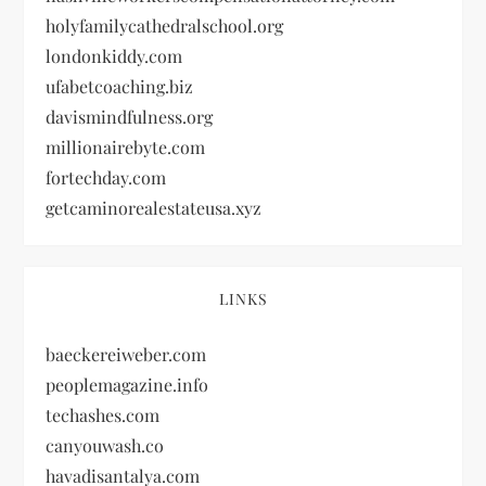
holyfamilycathedralschool.org
londonkiddy.com
ufabetcoaching.biz
davismindfulness.org
millionairebyte.com
fortechday.com
getcaminorealestateusa.xyz
LINKS
baeckereiweber.com
peoplemagazine.info
techashes.com
canyouwash.co
havadisantalya.com