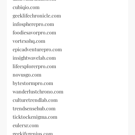
cubiqio.com
geeklifechronicle.com
infospherepro.com
foodiesavorpro.com
vortexohq.com
epicadventurepro.com
insightwavelab.com
lifeexplorerpro.com
novusgo.com
bytestormpro.com
wanderlustchrono.com
culturetrendlab.com
trendsensehub.com
ticktockenigma.com
eulerxr.com
geekifygenius.com