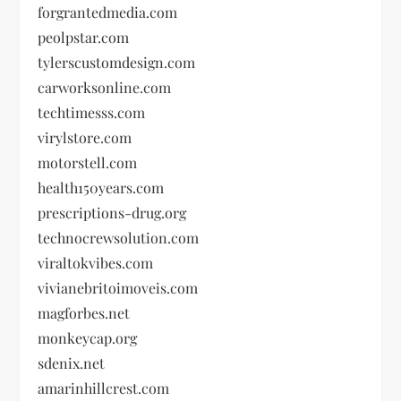
forgrantedmedia.com
peolpstar.com
tylerscustomdesign.com
carworksonline.com
techtimesss.com
virylstore.com
motorstell.com
health150years.com
prescriptions-drug.org
technocrewsolution.com
viraltokvibes.com
vivianebritoimoveis.com
magforbes.net
monkeycap.org
sdenix.net
amarinhillcrest.com