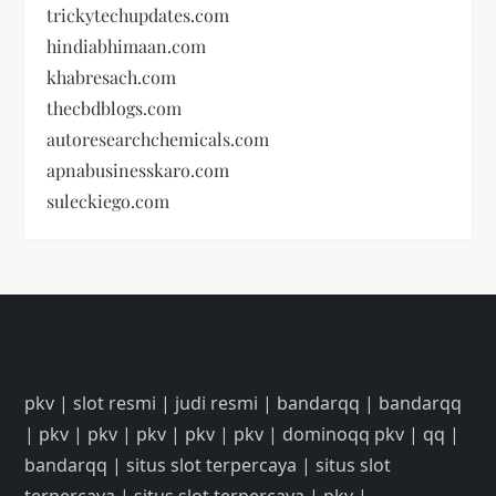
trickytechupdates.com
hindiabhimaan.com
khabresach.com
thecbdblogs.com
autoresearchchemicals.com
apnabusinesskaro.com
suleckiego.com
pkv
|
slot resmi
|
judi resmi
|
bandarqq
|
bandarqq
|
pkv
|
pkv
|
pkv
|
pkv
|
pkv
|
dominoqq pkv
|
qq
|
bandarqq
|
situs slot terpercaya
|
situs slot
terpercaya
|
situs slot terpercaya
|
pkv
|