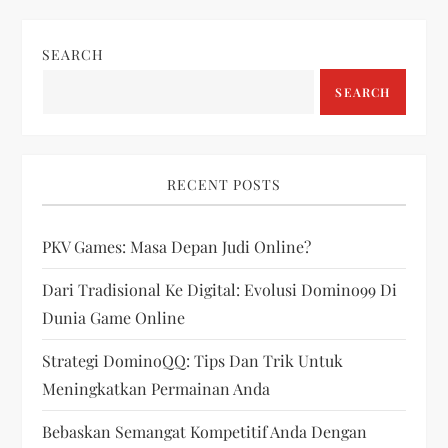
a
SEARCH
v
SEARCH
i
g
RECENT POSTS
a
PKV Games: Masa Depan Judi Online?
t
Dari Tradisional Ke Digital: Evolusi Domino99 Di
i
Dunia Game Online
Strategi DominoQQ: Tips Dan Trik Untuk
o
Meningkatkan Permainan Anda
n
Bebaskan Semangat Kompetitif Anda Dengan