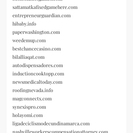
sattamatkafixedgamehere.com
entrepreneurguardian.com
hibaby.info
paperwashington.com
weedemup.com
bestchancecasino.com
bilalliaqat.com
autodispensadores.com
inductioncooktopp.com
newsmedicaltoday.com
roofingnevada.info
magconnectx.com
synexispro.com
holayomi.com
ligadeciclismodecundinamarca.com
nashvilleworkerscompensationattorney.com