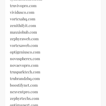
truvivopro.com
vividusco.com
vortexahq.com
zenithifyit.com
maxxiohub.com
zephyraweb.com
vortexaweb.com
optigeniusco.com
novuspherex.com
novaevopro.com
trusparktech.com
trubrandzhq.com
boostifynet.com
nexventpro.com
zephyrtechx.com
optigoxpert.com