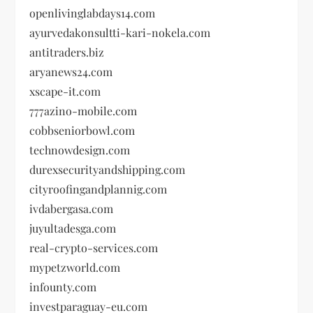
openlivinglabdays14.com
ayurvedakonsultti-kari-nokela.com
antitraders.biz
aryanews24.com
xscape-it.com
777azino-mobile.com
cobbseniorbowl.com
technowdesign.com
durexsecurityandshipping.com
cityroofingandplannig.com
ivdabergasa.com
juyultadesga.com
real-crypto-services.com
mypetzworld.com
infounty.com
investparaguay-eu.com