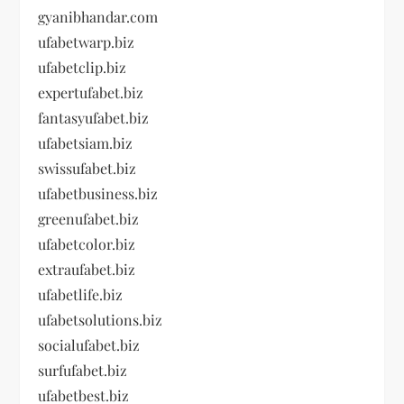
gyanibhandar.com
ufabetwarp.biz
ufabetclip.biz
expertufabet.biz
fantasyufabet.biz
ufabetsiam.biz
swissufabet.biz
ufabetbusiness.biz
greenufabet.biz
ufabetcolor.biz
extraufabet.biz
ufabetlife.biz
ufabetsolutions.biz
socialufabet.biz
surfufabet.biz
ufabetbest.biz