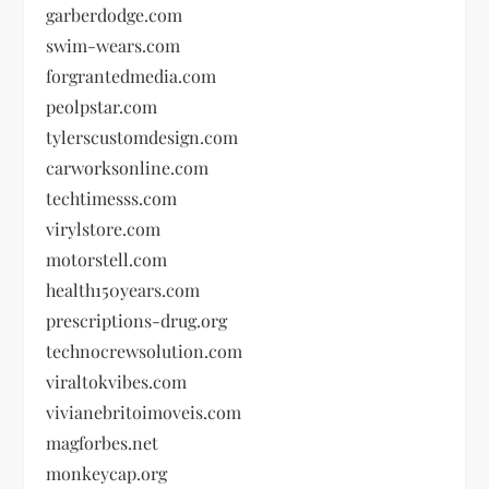
garberdodge.com
swim-wears.com
forgrantedmedia.com
peolpstar.com
tylerscustomdesign.com
carworksonline.com
techtimesss.com
virylstore.com
motorstell.com
health150years.com
prescriptions-drug.org
technocrewsolution.com
viraltokvibes.com
vivianebritoimoveis.com
magforbes.net
monkeycap.org