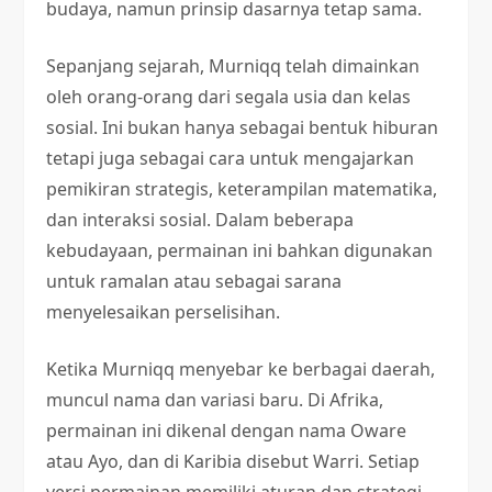
budaya, namun prinsip dasarnya tetap sama.
Sepanjang sejarah, Murniqq telah dimainkan
oleh orang-orang dari segala usia dan kelas
sosial. Ini bukan hanya sebagai bentuk hiburan
tetapi juga sebagai cara untuk mengajarkan
pemikiran strategis, keterampilan matematika,
dan interaksi sosial. Dalam beberapa
kebudayaan, permainan ini bahkan digunakan
untuk ramalan atau sebagai sarana
menyelesaikan perselisihan.
Ketika Murniqq menyebar ke berbagai daerah,
muncul nama dan variasi baru. Di Afrika,
permainan ini dikenal dengan nama Oware
atau Ayo, dan di Karibia disebut Warri. Setiap
versi permainan memiliki aturan dan strategi