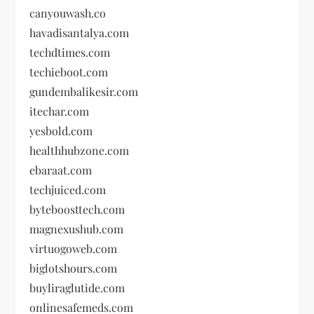
canyouwash.co
havadisantalya.com
techdtimes.com
techieboot.com
gundembalikesir.com
itechar.com
yesbold.com
healthhubzone.com
ebaraat.com
techjuiced.com
byteboosttech.com
magnexushub.com
virtuogoweb.com
biglotshours.com
buyliraglutide.com
onlinesafemeds.com