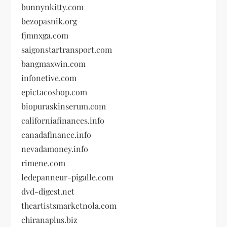
bunnynkitty.com
bezopasnik.org
fjmnxga.com
saigonstartransport.com
bangmaxwin.com
infonetive.com
epictacoshop.com
biopuraskinserum.com
californiafinances.info
canadafinance.info
nevadamoney.info
rimene.com
ledepanneur-pigalle.com
dvd-digest.net
theartistsmarketnola.com
chiranaplus.biz