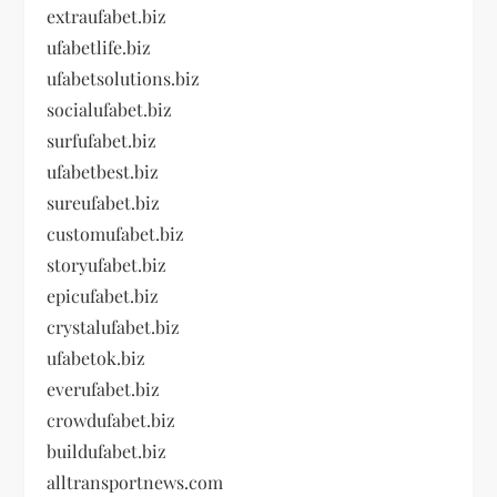
extraufabet.biz
ufabetlife.biz
ufabetsolutions.biz
socialufabet.biz
surfufabet.biz
ufabetbest.biz
sureufabet.biz
customufabet.biz
storyufabet.biz
epicufabet.biz
crystalufabet.biz
ufabetok.biz
everufabet.biz
crowdufabet.biz
buildufabet.biz
alltransportnews.com