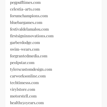
pegpufftimes.com
celestia-arts.com
forumchampions.com
bluebargames.com
festivaldelamalou.com
firstsigninnovations.com
garberdodge.com
swim-wears.com
forgrantedmedia.com
peolpstar.com
tylerscustomdesign.com
carworksonline.com
techtimesss.com
virylstore.com
motorstell.com
health150years.com