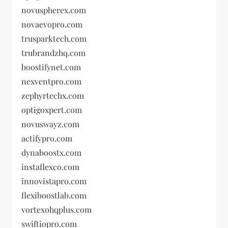
novuspherex.com
novaevopro.com
trusparktech.com
trubrandzhq.com
boostifynet.com
nexventpro.com
zephyrtechx.com
optigoxpert.com
novuswayz.com
actifypro.com
dynaboostx.com
instaflexco.com
innovistapro.com
flexiboostlab.com
vortexohqplus.com
swiftiopro.com