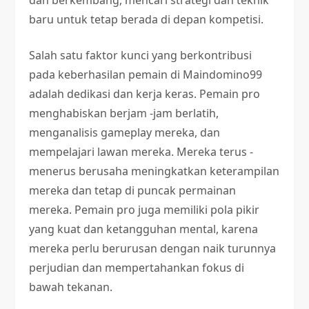
baru untuk tetap berada di depan kompetisi.
Salah satu faktor kunci yang berkontribusi
pada keberhasilan pemain di Maindomino99
adalah dedikasi dan kerja keras. Pemain pro
menghabiskan berjam -jam berlatih,
menganalisis gameplay mereka, dan
mempelajari lawan mereka. Mereka terus -
menerus berusaha meningkatkan keterampilan
mereka dan tetap di puncak permainan
mereka. Pemain pro juga memiliki pola pikir
yang kuat dan ketangguhan mental, karena
mereka perlu berurusan dengan naik turunnya
perjudian dan mempertahankan fokus di
bawah tekanan.