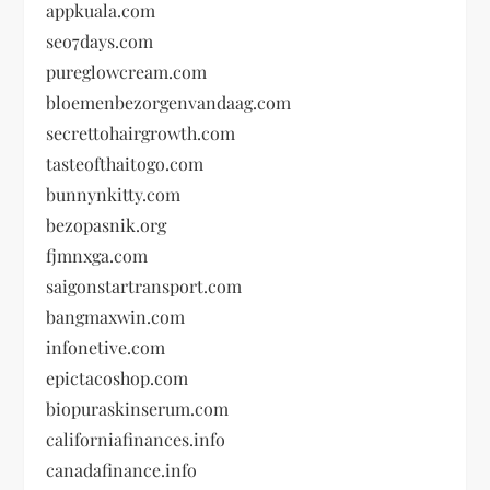
appkuala.com
seo7days.com
pureglowcream.com
bloemenbezorgenvandaag.com
secrettohairgrowth.com
tasteofthaitogo.com
bunnynkitty.com
bezopasnik.org
fjmnxga.com
saigonstartransport.com
bangmaxwin.com
infonetive.com
epictacoshop.com
biopuraskinserum.com
californiafinances.info
canadafinance.info