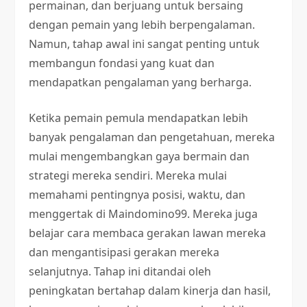
permainan, dan berjuang untuk bersaing
dengan pemain yang lebih berpengalaman.
Namun, tahap awal ini sangat penting untuk
membangun fondasi yang kuat dan
mendapatkan pengalaman yang berharga.
Ketika pemain pemula mendapatkan lebih
banyak pengalaman dan pengetahuan, mereka
mulai mengembangkan gaya bermain dan
strategi mereka sendiri. Mereka mulai
memahami pentingnya posisi, waktu, dan
menggertak di Maindomino99. Mereka juga
belajar cara membaca gerakan lawan mereka
dan mengantisipasi gerakan mereka
selanjutnya. Tahap ini ditandai oleh
peningkatan bertahap dalam kinerja dan hasil,