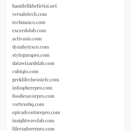
hamilelikbelirtisi.net
versalotech.com
techmaxco.com
exceedolab.com
activaxio.com
dynabytesco.com
stylegurupro.com
datawizardslab.com
cubiqio.com
geeklifechronicle.com
infospherepro.com
foodiesavorpro.com
vortexohq.com
epicadventurepro.com
insightwavelab.com
lifeexplorerpro.com