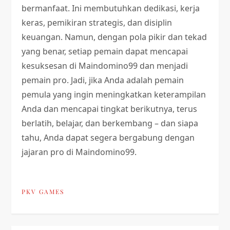
bermanfaat. Ini membutuhkan dedikasi, kerja
keras, pemikiran strategis, dan disiplin
keuangan. Namun, dengan pola pikir dan tekad
yang benar, setiap pemain dapat mencapai
kesuksesan di Maindomino99 dan menjadi
pemain pro. Jadi, jika Anda adalah pemain
pemula yang ingin meningkatkan keterampilan
Anda dan mencapai tingkat berikutnya, terus
berlatih, belajar, dan berkembang – dan siapa
tahu, Anda dapat segera bergabung dengan
jajaran pro di Maindomino99.
PKV GAMES