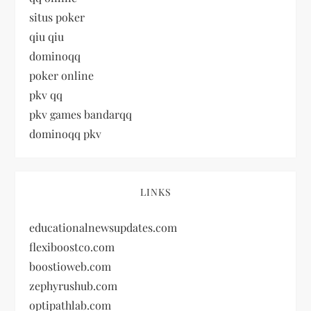
situs poker
qiu qiu
dominoqq
poker online
pkv qq
pkv games bandarqq
dominoqq pkv
LINKS
educationalnewsupdates.com
flexiboostco.com
boostioweb.com
zephyrushub.com
optipathlab.com