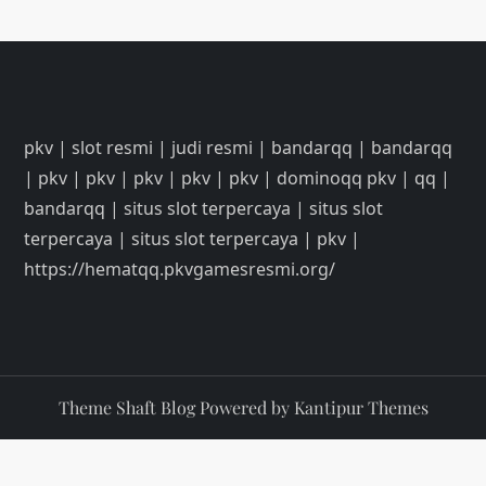
pkv
|
slot resmi
|
judi resmi
|
bandarqq
|
bandarqq
|
pkv
|
pkv
|
pkv
|
pkv
|
pkv
|
dominoqq pkv
|
qq
|
bandarqq
|
situs slot terpercaya
|
situs slot
terpercaya
|
situs slot terpercaya
|
pkv
|
https://hematqq.pkvgamesresmi.org/
Theme Shaft Blog Powered by
Kantipur Themes