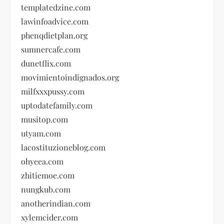
templatedzine.com
lawinfoadvice.com
phenqdietplan.org
sumnercafe.com
dunetflix.com
movimientoindignados.org
milfxxxpussy.com
uptodatefamily.com
musitop.com
utyam.com
lacostituzioneblog.com
ohyeea.com
zhitiemoe.com
nungkub.com
anotherindian.com
xylemcider.com