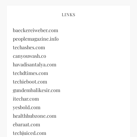
LINKS
baeckereiweber.com
peoplemagazine.info
techashes.com
canyouwash.co
havadisantalya.com
techdtimes.com
techieboot.com
gundembalikesir.com
itechar.com
yesbold.com
healthhubzone.com
ebaraat.com
techjuiced.com