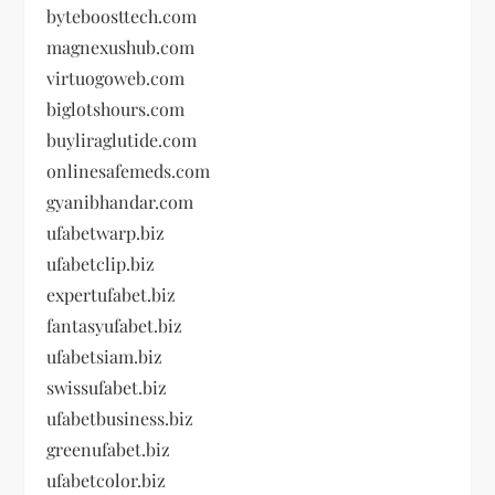
byteboosttech.com
magnexushub.com
virtuogoweb.com
biglotshours.com
buyliraglutide.com
onlinesafemeds.com
gyanibhandar.com
ufabetwarp.biz
ufabetclip.biz
expertufabet.biz
fantasyufabet.biz
ufabetsiam.biz
swissufabet.biz
ufabetbusiness.biz
greenufabet.biz
ufabetcolor.biz