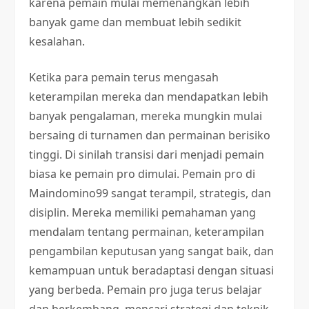
karena pemain mulai memenangkan lebih
banyak game dan membuat lebih sedikit
kesalahan.
Ketika para pemain terus mengasah
keterampilan mereka dan mendapatkan lebih
banyak pengalaman, mereka mungkin mulai
bersaing di turnamen dan permainan berisiko
tinggi. Di sinilah transisi dari menjadi pemain
biasa ke pemain pro dimulai. Pemain pro di
Maindomino99 sangat terampil, strategis, dan
disiplin. Mereka memiliki pemahaman yang
mendalam tentang permainan, keterampilan
pengambilan keputusan yang sangat baik, dan
kemampuan untuk beradaptasi dengan situasi
yang berbeda. Pemain pro juga terus belajar
dan berkembang, mencari strategi dan teknik