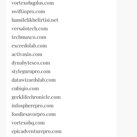
vortexohqplus.com
swiftiopro.com
hamilelikbelirtisi.net
versalotech.com
techmaxco.com
exceedolab.com
activaxio.com
dynabytesco.com
stylegurupro.com
datawizardslab.com
cubiqio.com
geeklifechronicle.com
infospherepro.com
foodiesavorpro.com
vortexohq.com
epicadventurepro.com