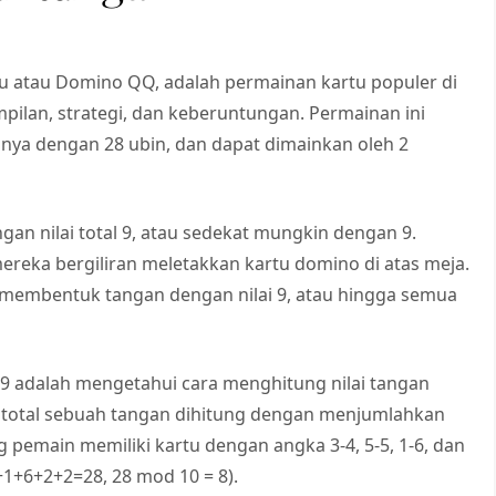
u atau Domino QQ, adalah permainan kartu populer di
lan, strategi, dan keberuntungan. Permainan ini
anya dengan 28 ubin, dan dapat dimainkan oleh 2
n nilai total 9, atau sedekat mungkin dengan 9.
ereka bergiliran meletakkan kartu domino di atas meja.
 membentuk tangan dengan nilai 9, atau hingga semua
9 adalah mengetahui cara menghitung nilai tangan
lai total sebuah tangan dihitung dengan menjumlahkan
ng pemain memiliki kartu dengan angka 3-4, 5-5, 1-6, dan
5+1+6+2+2=28, 28 mod 10 = 8).