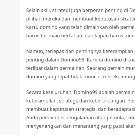
Selain skill, strategi juga berperan penting 
pilihan mereka dan membuat keputusan strateg
kartu domino yang telah dimainkan oleh pemai
harus bermain bertahan, dan kapan harus men
Namun, terlepas dari pentingnya keterampilan
penting dalam Domino99. Karena domino dikoc
terlibat dalam permainan. Seorang pemain mun
domino yang tepat tidak muncul, mereka mungk
Secara keseluruhan, Domino99 adalah perma
keterampilan, strategi, dan keberuntungan. P
membuat keputusan strategis, dan beradaptasi
Anda pemain berpengalaman atau pemula, D
menyenangkan dan menantang yang pasti akan