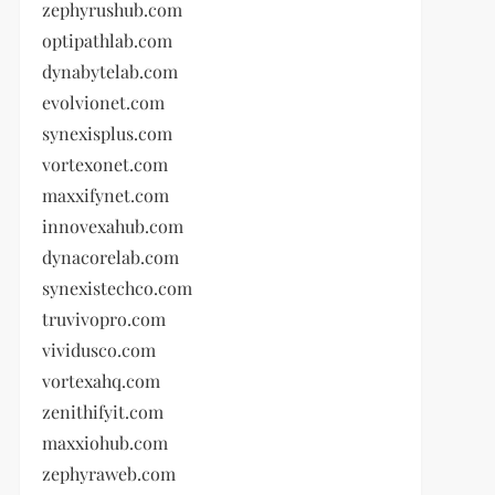
zephyrushub.com
optipathlab.com
dynabytelab.com
evolvionet.com
synexisplus.com
t
vortexonet.com
t
maxxifynet.com
innovexahub.com
dynacorelab.com
synexistechco.com
truvivopro.com
vividusco.com
vortexahq.com
zenithifyit.com
maxxiohub.com
zephyraweb.com