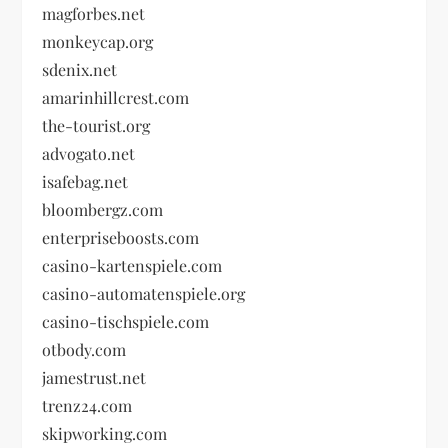
magforbes.net
monkeycap.org
sdenix.net
amarinhillcrest.com
the-tourist.org
advogato.net
isafebag.net
bloombergz.com
enterpriseboosts.com
casino-kartenspiele.com
casino-automatenspiele.org
casino-tischspiele.com
otbody.com
jamestrust.net
trenz24.com
skipworking.com