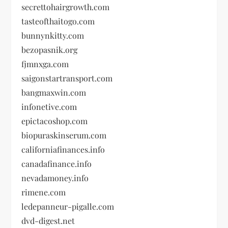
secrettohairgrowth.com
tasteofthaitogo.com
bunnynkitty.com
bezopasnik.org
fjmnxga.com
saigonstartransport.com
bangmaxwin.com
infonetive.com
epictacoshop.com
biopuraskinserum.com
californiafinances.info
canadafinance.info
nevadamoney.info
rimene.com
ledepanneur-pigalle.com
dvd-digest.net