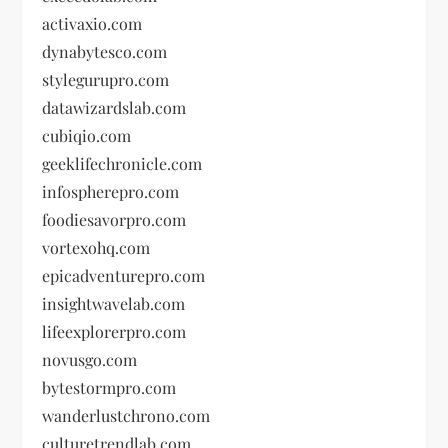
activaxio.com
dynabytesco.com
stylegurupro.com
datawizardslab.com
cubiqio.com
geeklifechronicle.com
infospherepro.com
foodiesavorpro.com
vortexohq.com
epicadventurepro.com
insightwavelab.com
lifeexplorerpro.com
novusgo.com
bytestormpro.com
wanderlustchrono.com
culturetrendlab.com