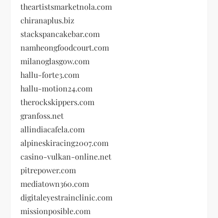
theartistsmarketnola.com
chiranaplus.biz
stackspancakebar.com
namheongfoodcourt.com
milanoglasgow.com
hallu-forte3.com
hallu-motion24.com
therockskippers.com
granfoss.net
allindiacafela.com
alpineskiracing2007.com
casino-vulkan-online.net
pitrepower.com
mediatown360.com
digitaleyestrainclinic.com
missionposible.com