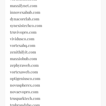
maxxifynet.com
innovexahub.com
dynacorelab.com
synexistechco.com
truvivopro.com
vividusco.com
vortexahq.com
zenithifyit.com
maxxiohub.com
zephyraweb.com
vortexaweb.com
optigeniusco.com
novuspherex.com
novaevopro.com
trusparktech.com
trubrandzhq.com