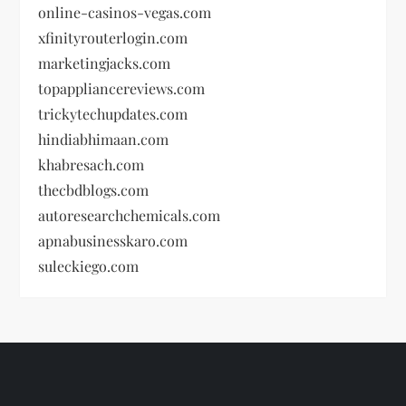
online-casinos-vegas.com
xfinityrouterlogin.com
marketingjacks.com
topappliancereviews.com
trickytechupdates.com
hindiabhimaan.com
khabresach.com
thecbdblogs.com
autoresearchchemicals.com
apnabusinesskaro.com
suleckiego.com