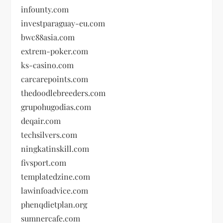
infounty.com
investparaguay-eu.com
bwc88asia.com
extrem-poker.com
ks-casino.com
carcarepoints.com
thedoodlebreeders.com
grupohugodias.com
deqair.com
techsilvers.com
ningkatinskill.com
fivsport.com
templatedzine.com
lawinfoadvice.com
phenqdietplan.org
sumnercafe.com