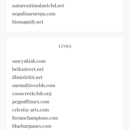
naturesstimulantcbd.net
nopalinaeuropa.com
biomagnify.net
LINKS
saucyukiah.com
beikastreet.net
filmizlettir.net
ourmultiworlds.com
cooncreekclub.org
pegpufftimes.com
celestia-arts.com
forumchampions.com
bluebargames.com