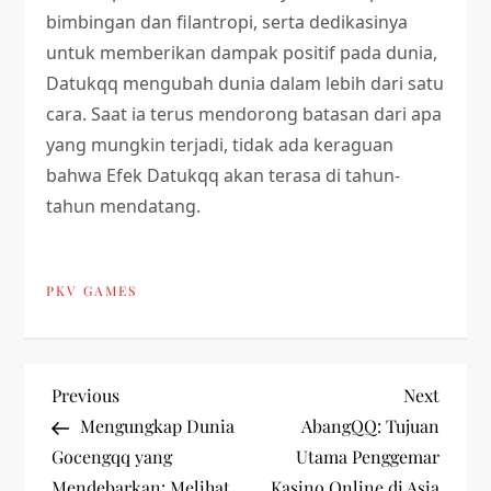
bimbingan dan filantropi, serta dedikasinya
untuk memberikan dampak positif pada dunia,
Datukqq mengubah dunia dalam lebih dari satu
cara. Saat ia terus mendorong batasan dari apa
yang mungkin terjadi, tidak ada keraguan
bahwa Efek Datukqq akan terasa di tahun-
tahun mendatang.
PKV GAMES
P
Previous
Next
Previous
Next
Post
Post
Mengungkap Dunia
AbangQQ: Tujuan
o
Gocengqq yang
Utama Penggemar
Mendebarkan: Melihat
Kasino Online di Asia