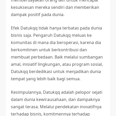
kesuksesan mereka sendiri dan memberikan
dampak positif pada dunia.
Efek Datukqq tidak hanya terbatas pada dunia
bisnis saja. Pengaruh Datukqq meluas ke
komunitas di mana dia beroperasi, karena dia
berkomitmen untuk berkontribusi dan
membuat perbedaan. Baik melalui sumbangan
amal, inisiatif lingkungan, atau program sosial,
Datukqq berdedikasi untuk menjadikan dunia
tempat yang lebih baik bagi semua.
Kesimpulannya, Datukqq adalah pelopor sejati
dalam dunia kewirausahaan, dan dampaknya
sangat terasa. Melalui pendekatan inovatifnya
terhadap bisnis, komitmennya terhadap