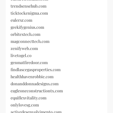
trendsensehub.com
ticktockenigma.com
eulerxr.com
geekifygenius.com
orbitextech.com
magconnecttech.com
zenifyweb.com
livetogel.co
genmatfiredoor.com
findlascegasproperties.com
healthhavenrobbie.com
donanddonnadesigns.com
eagleoneconstructiontx.com
equiflexvitality.com
onlylovesg.com
activedesenvolvimento.com