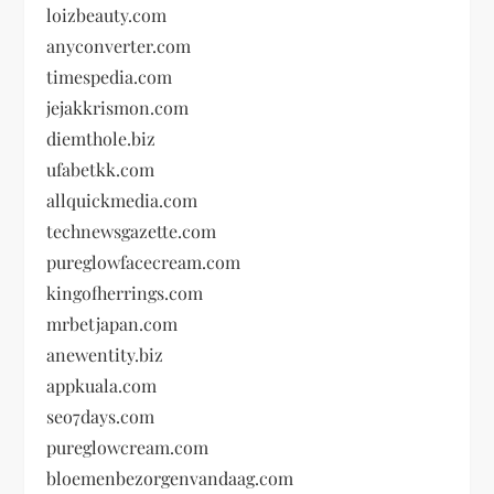
loizbeauty.com
anyconverter.com
timespedia.com
jejakkrismon.com
diemthole.biz
ufabetkk.com
allquickmedia.com
technewsgazette.com
pureglowfacecream.com
kingofherrings.com
mrbetjapan.com
anewentity.biz
appkuala.com
seo7days.com
pureglowcream.com
bloemenbezorgenvandaag.com