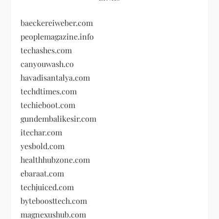
baeckereiweber.com
peoplemagazine.info
techashes.com
canyouwash.co
havadisantalya.com
techdtimes.com
techieboot.com
gundembalikesir.com
itechar.com
yesbold.com
healthhubzone.com
ebaraat.com
techjuiced.com
byteboosttech.com
magnexushub.com