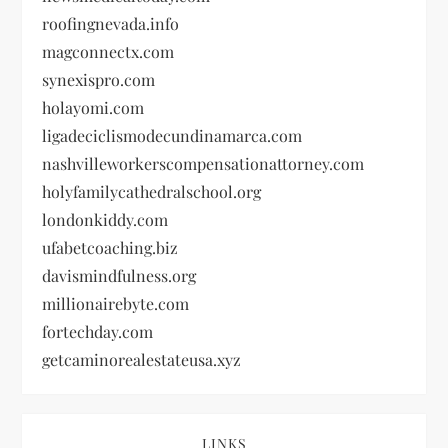
roofingnevada.info
magconnectx.com
synexispro.com
holayomi.com
ligadeciclismodecundinamarca.com
nashvilleworkerscompensationattorney.com
holyfamilycathedralschool.org
londonkiddy.com
ufabetcoaching.biz
davismindfulness.org
millionairebyte.com
fortechday.com
getcaminorealestateusa.xyz
LINKS