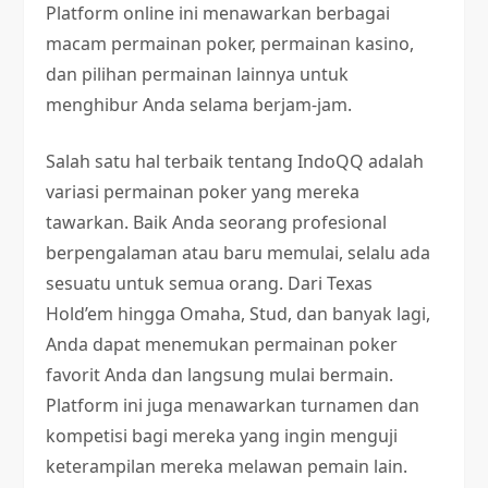
Platform online ini menawarkan berbagai
macam permainan poker, permainan kasino,
dan pilihan permainan lainnya untuk
menghibur Anda selama berjam-jam.
Salah satu hal terbaik tentang IndoQQ adalah
variasi permainan poker yang mereka
tawarkan. Baik Anda seorang profesional
berpengalaman atau baru memulai, selalu ada
sesuatu untuk semua orang. Dari Texas
Hold’em hingga Omaha, Stud, dan banyak lagi,
Anda dapat menemukan permainan poker
favorit Anda dan langsung mulai bermain.
Platform ini juga menawarkan turnamen dan
kompetisi bagi mereka yang ingin menguji
keterampilan mereka melawan pemain lain.