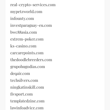
real-crypto-services.com
mypetzworld.com
infounty.com
investparaguay-eu.com
bwc88asia.com
extrem-poker.com
ks-casino.com
carcarepoints.com
thedoodlebreeders.com
grupohugodias.com
deqair.com
techsilvers.com
ningkatinskill.com
fivsport.com
templatedzine.com
lawinfoadvice.com