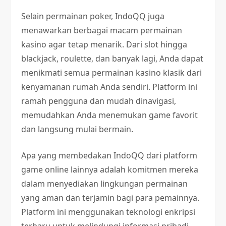
Selain permainan poker, IndoQQ juga
menawarkan berbagai macam permainan
kasino agar tetap menarik. Dari slot hingga
blackjack, roulette, dan banyak lagi, Anda dapat
menikmati semua permainan kasino klasik dari
kenyamanan rumah Anda sendiri. Platform ini
ramah pengguna dan mudah dinavigasi,
memudahkan Anda menemukan game favorit
dan langsung mulai bermain.
Apa yang membedakan IndoQQ dari platform
game online lainnya adalah komitmen mereka
dalam menyediakan lingkungan permainan
yang aman dan terjamin bagi para pemainnya.
Platform ini menggunakan teknologi enkripsi
terbaru untuk melindungi informasi pribadi