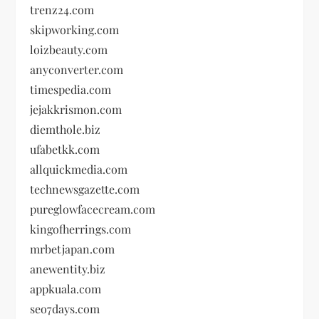
trenz24.com
skipworking.com
loizbeauty.com
anyconverter.com
timespedia.com
jejakkrismon.com
diemthole.biz
ufabetkk.com
allquickmedia.com
technewsgazette.com
pureglowfacecream.com
kingofherrings.com
mrbetjapan.com
anewentity.biz
appkuala.com
seo7days.com