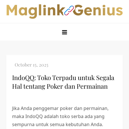
Skip
to
content
Situs Bandarqq Terpercaya
Mainkan di situs Bandarqq terpercaya dengan banyak
dengan Banyak Pilihan Game
pilihan game. Nikmati berbagai varian poker dan
permainan menarik lainnya untuk pengalaman bermain
yang lebih seru.
IndoQQ: Toko Terpadu untuk Segala
Hal tentang Poker dan Permainan
Jika Anda penggemar poker dan permainan,
maka IndoQQ adalah toko serba ada yang
sempurna untuk semua kebutuhan Anda.