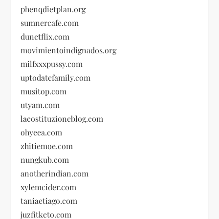
phenqdietplan.org
sumnercafe.com
dunetflix.com
movimientoindignados.org
milfxxxpussy.com
uptodatefamily.com
musitop.com
utyam.com
lacostituzioneblog.com
ohyeea.com
zhitiemoe.com
nungkub.com
anotherindian.com
xylemcider.com
taniaetiago.com
juzfitketo.com