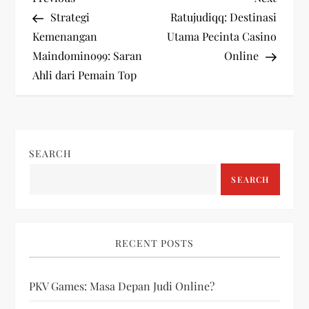
P
Post
Post
Strategi
Ratujudiqq: Destinasi
o
Kemenangan
Utama Pecinta Casino
Maindomino99: Saran
Online
s
Ahli dari Pemain Top
t
n
SEARCH
a
SEARCH
v
i
RECENT POSTS
g
PKV Games: Masa Depan Judi Online?
a