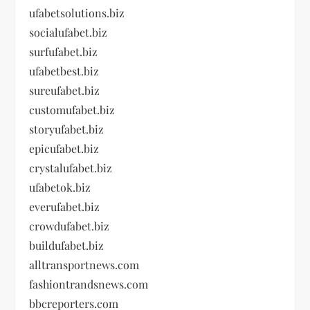
ufabetsolutions.biz
socialufabet.biz
surfufabet.biz
ufabetbest.biz
sureufabet.biz
customufabet.biz
storyufabet.biz
epicufabet.biz
crystalufabet.biz
ufabetok.biz
everufabet.biz
crowdufabet.biz
buildufabet.biz
alltransportnews.com
fashiontrandsnews.com
bbcreporters.com