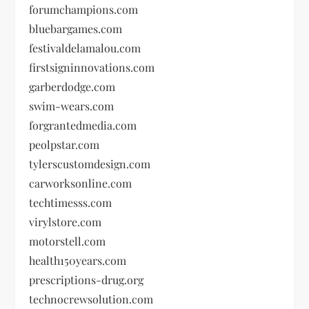
forumchampions.com
bluebargames.com
festivaldelamalou.com
firstsigninnovations.com
garberdodge.com
swim-wears.com
forgrantedmedia.com
peolpstar.com
tylerscustomdesign.com
carworksonline.com
techtimesss.com
virylstore.com
motorstell.com
health150years.com
prescriptions-drug.org
technocrewsolution.com