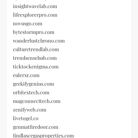
insightwavelab.com
lifeexplorerpro.com
novusgo.com
bytestormpro.com
wanderlustchrono.com
culturetrendlab.com
trendsensehub.com
ticktockenigma.com
eulerxr.com
geekifygenius.com
orbitextech.com
magconnecttech.com
zenifyweb.com
livetogel.co
genmatfiredoor.com
findlascegasproperties.com