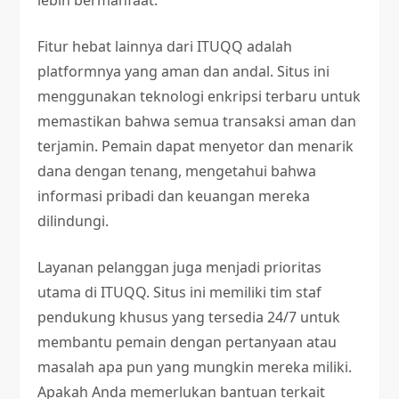
Fitur hebat lainnya dari ITUQQ adalah
platformnya yang aman dan andal. Situs ini
menggunakan teknologi enkripsi terbaru untuk
memastikan bahwa semua transaksi aman dan
terjamin. Pemain dapat menyetor dan menarik
dana dengan tenang, mengetahui bahwa
informasi pribadi dan keuangan mereka
dilindungi.
Layanan pelanggan juga menjadi prioritas
utama di ITUQQ. Situs ini memiliki tim staf
pendukung khusus yang tersedia 24/7 untuk
membantu pemain dengan pertanyaan atau
masalah apa pun yang mungkin mereka miliki.
Apakah Anda memerlukan bantuan terkait