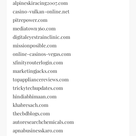
alpineskiracing2007.com
casino-vulkan-online.net
pitrepower.com
mediatown360.com
digitaleyestrainclinic.com
missionposible.com
online-casinos-vegas.com
xfinityrouterlogin.com
marketingjacks.com
topappliancereviews.com
trickytechupdates.com
hindiabhimaan.com
khabresach.com
thecbdblogs.com
autoresearchchemicals.com
apnabusinesskaro.com