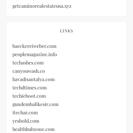
getcaminorealestateusa.xyz
LINKS
baeckereiweber.com
peoplemagazine.info
techashes.com
canyouwash.co
havadisantalya.com
techdtimes.com
techieboot.com
gundembalikesir.com
itechar.com
yesbold.com
healthhubzone.com