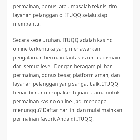
permainan, bonus, atau masalah teknis, tim
layanan pelanggan di ITUQQ selalu siap
membantu.
Secara keseluruhan, ITUQQ adalah kasino
online terkemuka yang menawarkan
pengalaman bermain fantastis untuk pemain
dari semua level. Dengan beragam pilihan
permainan, bonus besar, platform aman, dan
layanan pelanggan yang sangat baik, ITUQQ
benar-benar merupakan tujuan utama untuk
permainan kasino online. Jadi mengapa
menunggu? Daftar hari ini dan mulai mainkan
permainan favorit Anda di ITUQQ!