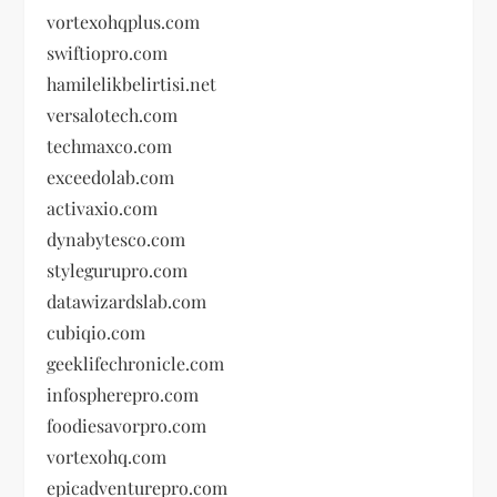
vortexohqplus.com
swiftiopro.com
hamilelikbelirtisi.net
versalotech.com
techmaxco.com
exceedolab.com
activaxio.com
dynabytesco.com
stylegurupro.com
datawizardslab.com
cubiqio.com
geeklifechronicle.com
infospherepro.com
foodiesavorpro.com
vortexohq.com
epicadventurepro.com