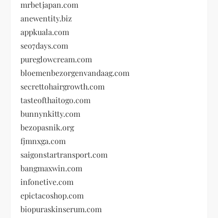
mrbetjapan.com
anewentity.biz
appkuala.com
seo7days.com
pureglowcream.com
bloemenbezorgenvandaag.com
secrettohairgrowth.com
tasteofthaitogo.com
bunnynkitty.com
bezopasnik.org
fjmnxga.com
saigonstartransport.com
bangmaxwin.com
infonetive.com
epictacoshop.com
biopuraskinserum.com