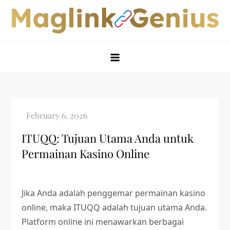
Skip
to
content
Situs Bandarqq Terpercaya
Mainkan di situs Bandarqq terpercaya dengan banyak
dengan Banyak Pilihan Game
pilihan game. Nikmati berbagai varian poker dan
permainan menarik lainnya untuk pengalaman bermain
yang lebih seru.
ITUQQ: Tujuan Utama Anda untuk
Permainan Kasino Online
Jika Anda adalah penggemar permainan kasino
online, maka ITUQQ adalah tujuan utama Anda.
Platform online ini menawarkan berbagai