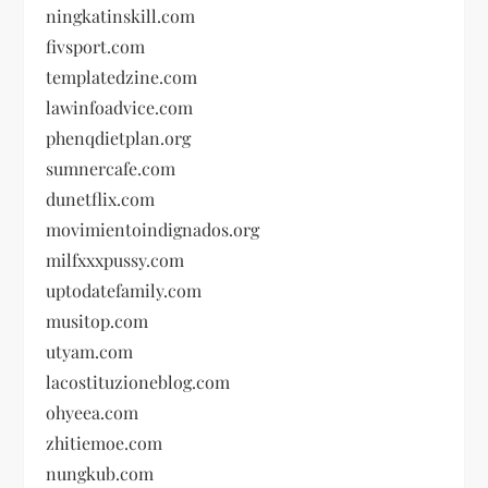
ningkatinskill.com
fivsport.com
templatedzine.com
lawinfoadvice.com
phenqdietplan.org
sumnercafe.com
dunetflix.com
movimientoindignados.org
milfxxxpussy.com
uptodatefamily.com
musitop.com
utyam.com
lacostituzioneblog.com
ohyeea.com
zhitiemoe.com
nungkub.com