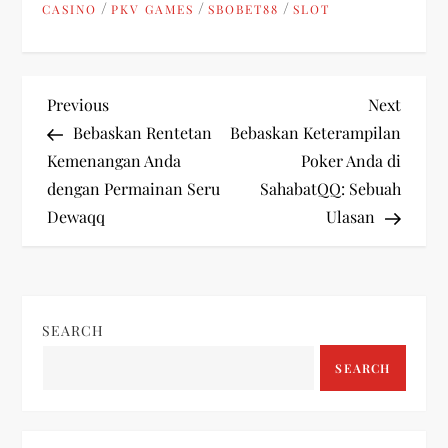
/
/
/
CASINO
PKV GAMES
SBOBET88
SLOT
P
Previous
Next
Previous
Next
Post
Post
Bebaskan Rentetan
Bebaskan Keterampilan
o
Kemenangan Anda
Poker Anda di
dengan Permainan Seru
SahabatQQ: Sebuah
s
Dewaqq
Ulasan
t
n
SEARCH
a
SEARCH
v
i