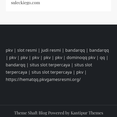
suleckiego.com
pkv
|
slot resmi
|
judi resmi
|
bandarqq
|
bandarqq
|
pkv
|
pkv
|
pkv
|
pkv
|
pkv
|
dominoqq pkv
|
qq
|
bandarqq
|
situs slot terpercaya
|
situs slot
terpercaya
|
situs slot terpercaya
|
pkv
|
https://hematqq.pkvgamesresmi.org/
Theme Shaft Blog Powered by
Kantipur Themes