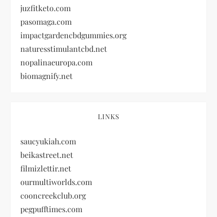
juzfitketo.com
pasomaga.com
impactgardencbdgummies.org
naturesstimulantcbd.net
nopalinaeuropa.com
biomagnify.net
LINKS
saucyukiah.com
beikastreet.net
filmizlettir.net
ourmultiworlds.com
cooncreekclub.org
pegpufftimes.com