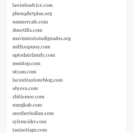
lawinfoadvice.com
phenqdietplan.org
sumnercafe.com
dunetflix.com
movimientoindignados.org
milfxxxpussy.com
uptodatefamily.com
musitop.com
utyam.com
lacostituzioneblog.com
ohyeea.com
zhitiemoe.com
nungkub.com
anotherindian.com
xylemcider.com
taniaetiago.com