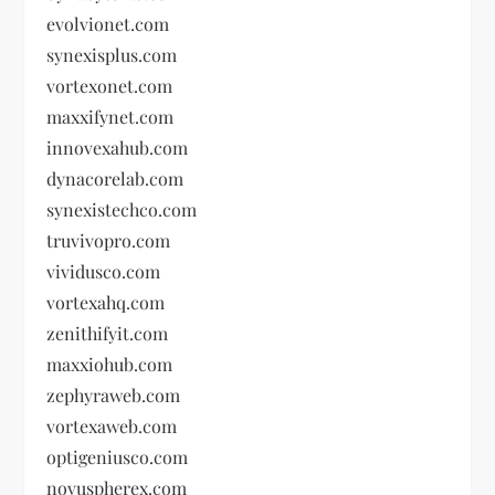
evolvionet.com
synexisplus.com
vortexonet.com
maxxifynet.com
innovexahub.com
dynacorelab.com
synexistechco.com
truvivopro.com
vividusco.com
vortexahq.com
zenithifyit.com
maxxiohub.com
zephyraweb.com
vortexaweb.com
optigeniusco.com
novuspherex.com