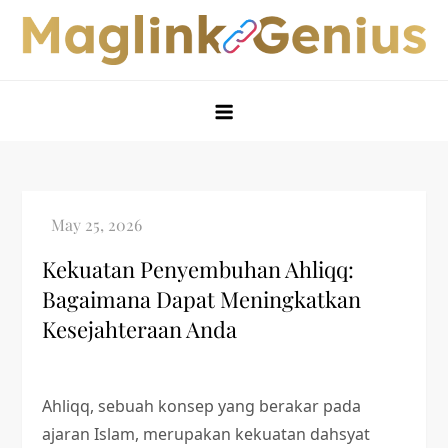
Skip
to
content
Situs Bandarqq Terpercaya
Mainkan di situs Bandarqq terpercaya dengan banyak
dengan Banyak Pilihan Game
pilihan game. Nikmati berbagai varian poker dan
permainan menarik lainnya untuk pengalaman bermain
yang lebih seru.
Kekuatan Penyembuhan Ahliqq:
Bagaimana Dapat Meningkatkan
Kesejahteraan Anda
Ahliqq, sebuah konsep yang berakar pada
ajaran Islam, merupakan kekuatan dahsyat