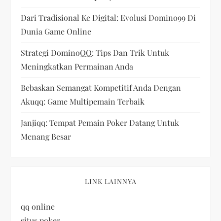
a
Dari Tradisional Ke Digital: Evolusi Domino99 Di
t
Dunia Game Online
i
Strategi DominoQQ: Tips Dan Trik Untuk
Meningkatkan Permainan Anda
o
Bebaskan Semangat Kompetitif Anda Dengan
n
Akuqq: Game Multipemain Terbaik
Janjiqq: Tempat Pemain Poker Datang Untuk
Menang Besar
LINK LAINNYA
qq online
situs poker