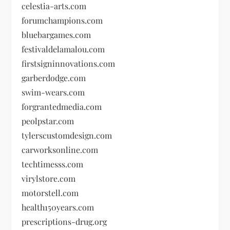
celestia-arts.com
forumchampions.com
bluebargames.com
festivaldelamalou.com
firstsigninnovations.com
garberdodge.com
swim-wears.com
forgrantedmedia.com
peolpstar.com
tylerscustomdesign.com
carworksonline.com
techtimesss.com
virylstore.com
motorstell.com
health150years.com
prescriptions-drug.org