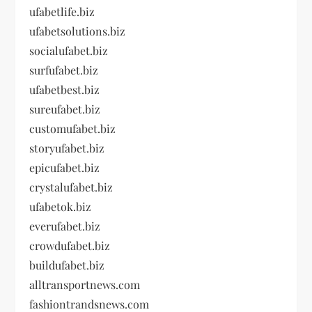
ufabetlife.biz
ufabetsolutions.biz
socialufabet.biz
surfufabet.biz
ufabetbest.biz
sureufabet.biz
customufabet.biz
storyufabet.biz
epicufabet.biz
crystalufabet.biz
ufabetok.biz
everufabet.biz
crowdufabet.biz
buildufabet.biz
alltransportnews.com
fashiontrandsnews.com