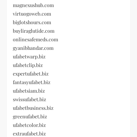
magnexushub.com
virtuogoweb.com
biglotshours.com
buyliraglutide.com
onlinesafemeds.com
gyanibhandar.com
ufabetwarp.biz
ufabetclip.biz
expertufabet.biz
fantasyufabet.biz
ufabetsiam.biz
swissufabet.biz
ufabetbusiness.biz
greenufabet.biz
ufabetcolor.biz
extraufabet.biz