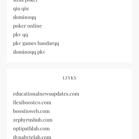
qiu qiu
dominoqq
poker online
pkv qq
pkv games bandarqq
dominoqq pkv
LINKS
educationalnewsupdates.com
flexiboostco.com
boostioweb.com
zephyrushub.com
optipathlab.com
dynabytelab.com