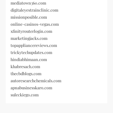
mediatown360.com
digitaleyestrainclinic.com
missionposible.com
online-casinos-vegas.com
xfinityrouterlogin.com
marketingjacks.com
topappliancereviews.com
trickytechupdates.com
hindiabhimaan.com
khabresach.com
thecbdblogs.com
autoresearchchemicals.com
apnabusinesskaro.com
suleckiego.com