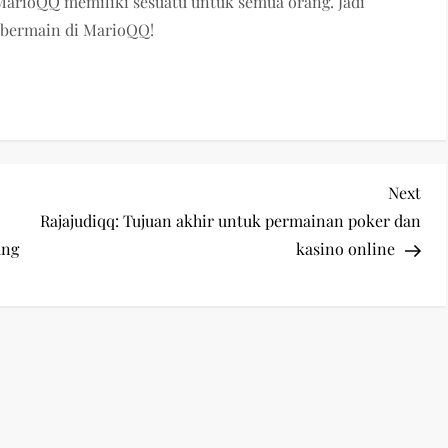
MarioQQ memiliki sesuatu untuk semua orang. Jadi
 bermain di MarioQQ!
Nex
Next
Pos
a
Rajajudiqq: Tujuan akhir untuk permainan poker dan
ang
kasino online