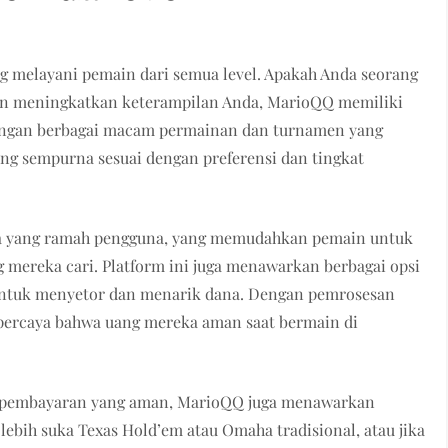
g melayani pemain dari semua level. Apakah Anda seorang
gin meningkatkan keterampilan Anda, MarioQQ memiliki
engan berbagai macam permainan dan turnamen yang
g sempurna sesuai dengan preferensi dan tingkat
ka yang ramah pengguna, yang memudahkan pemain untuk
mereka cari. Platform ini juga menawarkan berbagai opsi
ntuk menyetor dan menarik dana. Dengan pemrosesan
percaya bahwa uang mereka aman saat bermain di
i pembayaran yang aman, MarioQQ juga menawarkan
ebih suka Texas Hold’em atau Omaha tradisional, atau jika