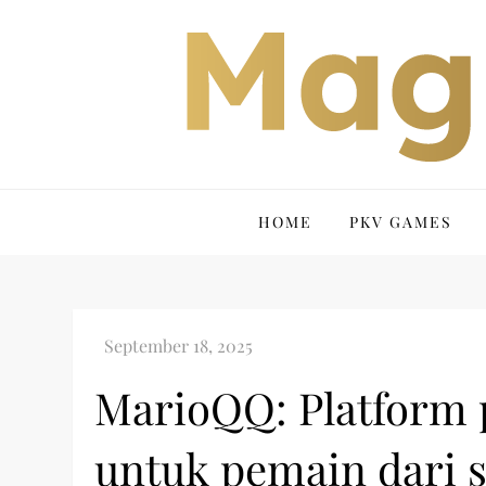
Skip
to
content
Situs Bandarqq Terp
Mainkan di situs Bandarqq terpercaya den
HOME
PKV GAMES
MarioQQ: Platform 
untuk pemain dari 