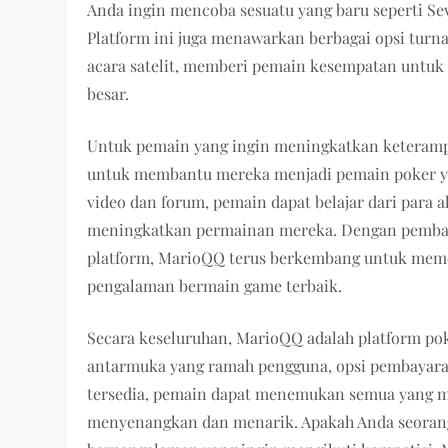
Anda ingin mencoba sesuatu yang baru seperti S
Platform ini juga menawarkan berbagai opsi turn
acara satelit, memberi pemain kesempatan untuk
besar.
Untuk pemain yang ingin meningkatkan keteram
untuk membantu mereka menjadi pemain poker yang
video dan forum, pemain dapat belajar dari para a
meningkatkan permainan mereka. Dengan pembarua
platform, MarioQQ terus berkembang untuk mem
pengalaman bermain game terbaik.
Secara keseluruhan, MarioQQ adalah platform po
antarmuka yang ramah pengguna, opsi pembayara
tersedia, pemain dapat menemukan semua yang 
menyenangkan dan menarik. Apakah Anda seorang 