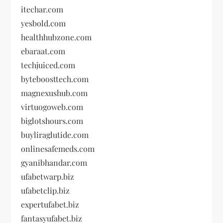
itechar.com
yesbold.com
healthhubzone.com
ebaraat.com
techjuiced.com
byteboosttech.com
magnexushub.com
virtuogoweb.com
biglotshours.com
buyliraglutide.com
onlinesafemeds.com
gyanibhandar.com
ufabetwarp.biz
ufabetclip.biz
expertufabet.biz
fantasyufabet.biz