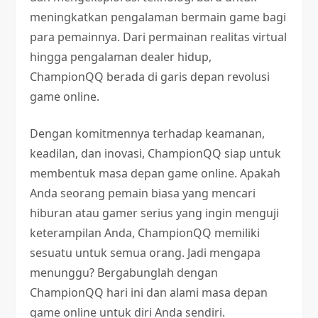
meningkatkan pengalaman bermain game bagi
para pemainnya. Dari permainan realitas virtual
hingga pengalaman dealer hidup,
ChampionQQ berada di garis depan revolusi
game online.
Dengan komitmennya terhadap keamanan,
keadilan, dan inovasi, ChampionQQ siap untuk
membentuk masa depan game online. Apakah
Anda seorang pemain biasa yang mencari
hiburan atau gamer serius yang ingin menguji
keterampilan Anda, ChampionQQ memiliki
sesuatu untuk semua orang. Jadi mengapa
menunggu? Bergabunglah dengan
ChampionQQ hari ini dan alami masa depan
game online untuk diri Anda sendiri.