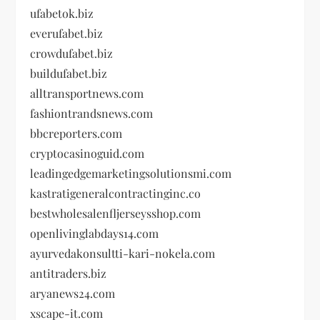
ufabetok.biz
everufabet.biz
crowdufabet.biz
buildufabet.biz
alltransportnews.com
fashiontrandsnews.com
bbcreporters.com
cryptocasinoguid.com
leadingedgemarketingsolutionsmi.com
kastratigeneralcontractinginc.co
bestwholesalenfljerseysshop.com
openlivinglabdays14.com
ayurvedakonsultti-kari-nokela.com
antitraders.biz
aryanews24.com
xscape-it.com