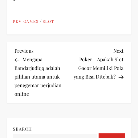
/
PKV GAMES
SLOT
P
Previous
Next
Previous
Next
Post
Post
Mengapa
Poker – Apakah Slot
o
Bandarjudiqq adalah
Gacor Memiliki Pola
pilihan utama untuk
yang Bisa Ditebak?
s
penggemar perjudian
t
online
n
a
SEARCH