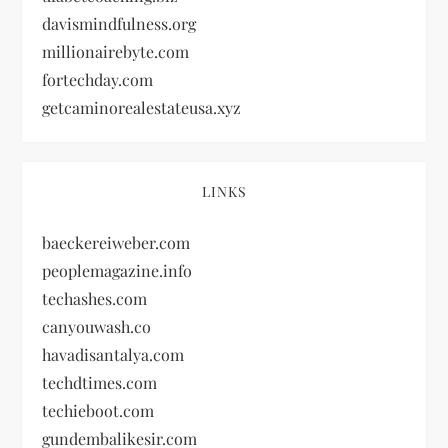
davismindfulness.org
millionairebyte.com
fortechday.com
getcaminorealestateusa.xyz
LINKS
baeckereiweber.com
peoplemagazine.info
techashes.com
canyouwash.co
havadisantalya.com
techdtimes.com
techieboot.com
gundembalikesir.com