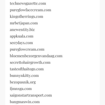
technewsgazette.com
pureglowfacecream.com
kingofherrings.com
mrbetjapan.com
anewentity.biz
appkuala.com
seo7days.com
pureglowcream.com
bloemenbezorgenvandaag.com
secrettohairgrowth.com
tasteofthaitogo.com
bunnynkitty.com
bezopasnik.org
fjmnxga.com
saigonstartransport.com
bangmaxwin.com