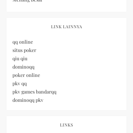
LINK LAINNYA
qq online
situs poker
qiu qiu
dominoqq
poker online
pkv qq
pkv games bandarqq
dominoqq pkv
LINKS