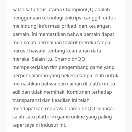
Salah satu fitur utama ChampionQQ adalah
penggunaan teknologi enkripsi canggih untuk
melindungi informasi pribadi dan keuangan
pemain. Ini memastikan bahwa pemain dapat
menikmati permainan favorit mereka tanpa
harus khawatir tentang keamanan data
mereka. Selain itu, ChampionQQ
mempekerjakan tim pengembang game yang
berpengalaman yang bekerja tanpa lelah untuk
memastikan bahwa permainan di platform itu
adil dan tidak memihak. Komitmen terhadap
transparansi dan keadilan ini telah
mendapatkan reputasi ChampionQQ sebagai
salah satu platform game online yang paling
tepercaya di industri ini.