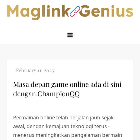
Skip
to
content
Situs Bandarqq Terpercaya
Mainkan di situs Bandarqq terpercaya dengan banyak
dengan Banyak Pilihan Game
pilihan game. Nikmati berbagai varian poker dan
permainan menarik lainnya untuk pengalaman bermain
yang lebih seru.
Masa depan game online ada di sini
dengan ChampionQQ
Permainan online telah berjalan jauh sejak
awal, dengan kemajuan teknologi terus -
menerus meningkatkan pengalaman bermain