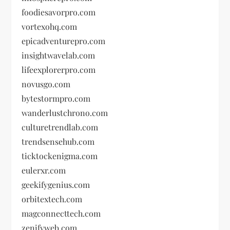
foodiesavorpro.com
vortexohq.com
epicadventurepro.com
insightwavelab.com
lifeexplorerpro.com
novusgo.com
bytestormpro.com
wanderlustchrono.com
culturetrendlab.com
trendsensehub.com
ticktockenigma.com
eulerxr.com
geekifygenius.com
orbitextech.com
magconnecttech.com
zenifyweb.com