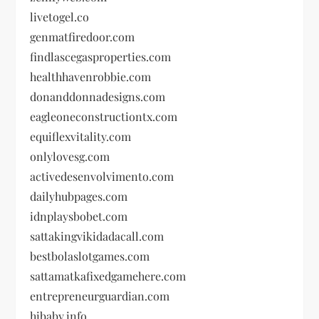
livetogel.co
genmatfiredoor.com
findlascegasproperties.com
healthhavenrobbie.com
donanddonnadesigns.com
eagleoneconstructiontx.com
equiflexvitality.com
onlylovesg.com
activedesenvolvimento.com
dailyhubpages.com
idnplaysbobet.com
sattakingvikidadacall.com
bestbolaslotgames.com
sattamatkafixedgamehere.com
entrepreneurguardian.com
hibaby.info