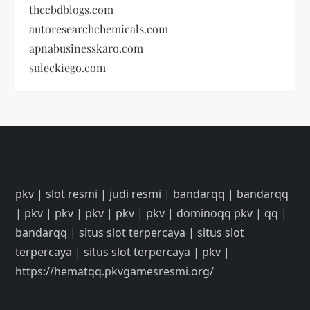
thecbdblogs.com
autoresearchchemicals.com
apnabusinesskaro.com
suleckiego.com
pkv
|
slot resmi
|
judi resmi
|
bandarqq
|
bandarqq
|
pkv
|
pkv
|
pkv
|
pkv
|
pkv
|
dominoqq pkv
|
qq
|
bandarqq
|
situs slot terpercaya
|
situs slot
terpercaya
|
situs slot terpercaya
|
pkv
|
https://hematqq.pkvgamesresmi.org/