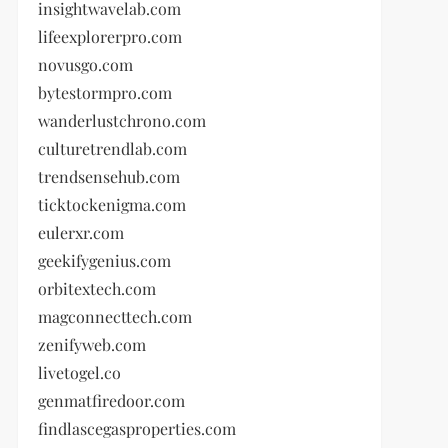
insightwavelab.com
lifeexplorerpro.com
novusgo.com
bytestormpro.com
wanderlustchrono.com
culturetrendlab.com
trendsensehub.com
ticktockenigma.com
eulerxr.com
geekifygenius.com
orbitextech.com
magconnecttech.com
zenifyweb.com
livetogel.co
genmatfiredoor.com
findlascegasproperties.com