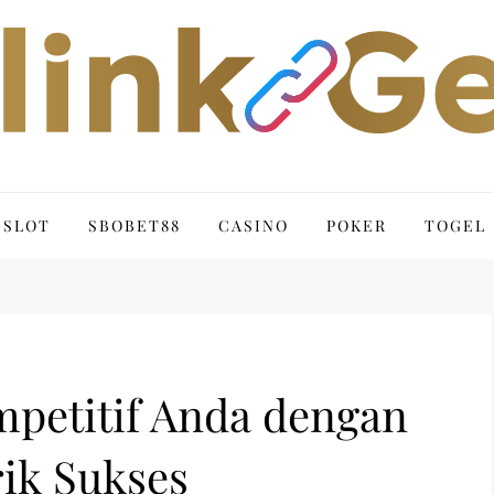
ercaya dengan Banyak Pi
gan banyak pilihan game. Nikmati berbagai varian poker dan
lebih seru.
SLOT
SBOBET88
CASINO
POKER
TOGEL
mpetitif Anda dengan
rik Sukses