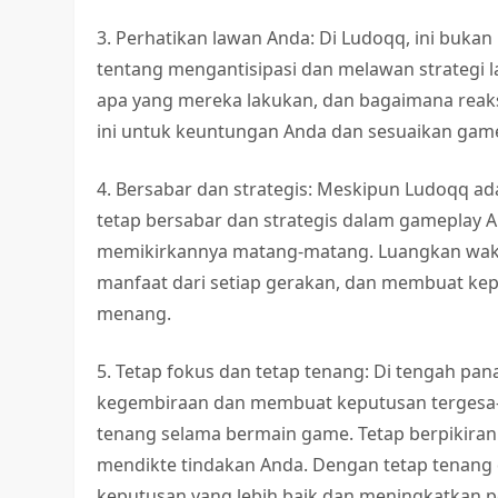
3. Perhatikan lawan Anda: Di Ludoqq, ini bukan
tentang mengantisipasi dan melawan strategi 
apa yang mereka lakukan, dan bagaimana reak
ini untuk keuntungan Anda dan sesuaikan gam
4. Bersabar dan strategis: Meskipun Ludoqq a
tetap bersabar dan strategis dalam gameplay 
memikirkannya matang-matang. Luangkan waktu
manfaat dari setiap gerakan, dan membuat ke
menang.
5. Tetap fokus dan tetap tenang: Di tengah pa
kegembiraan dan membuat keputusan tergesa-g
tenang selama bermain game. Tetap berpikiran j
mendikte tindakan Anda. Dengan tetap tenan
keputusan yang lebih baik dan meningkatkan 