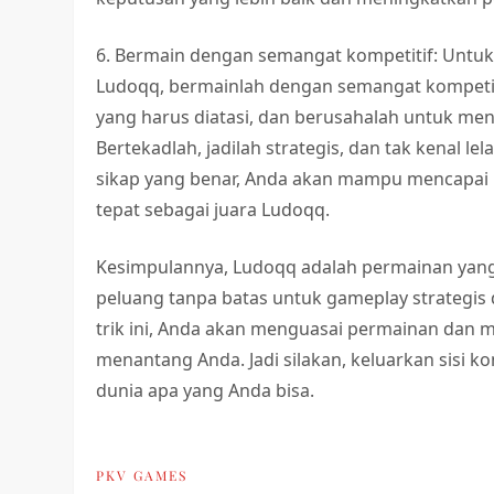
6. Bermain dengan semangat kompetitif: Untuk
Ludoqq, bermainlah dengan semangat kompetit
yang harus diatasi, dan berusahalah untuk me
Bertekadlah, jadilah strategis, dan tak kenal 
sikap yang benar, Anda akan mampu mencapai
tepat sebagai juara Ludoqq.
Kesimpulannya, Ludoqq adalah permainan yan
peluang tanpa batas untuk gameplay strategis 
trik ini, Anda akan menguasai permainan dan 
menantang Anda. Jadi silakan, keluarkan sisi 
dunia apa yang Anda bisa.
PKV GAMES