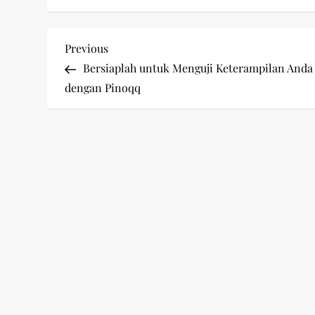
P
Previous
Previous
Post
Bersiaplah untuk Menguji Keterampilan Anda
o
dengan Pinoqq
s
t
n
a
v
i