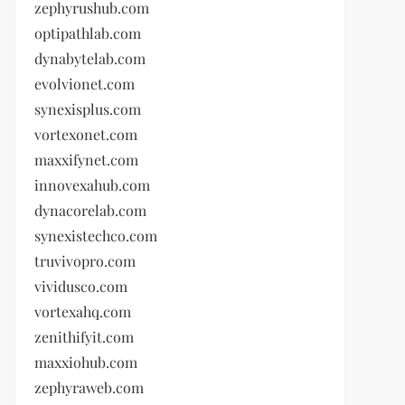
zephyrushub.com
optipathlab.com
dynabytelab.com
evolvionet.com
synexisplus.com
vortexonet.com
maxxifynet.com
innovexahub.com
dynacorelab.com
synexistechco.com
truvivopro.com
vividusco.com
vortexahq.com
zenithifyit.com
maxxiohub.com
zephyraweb.com