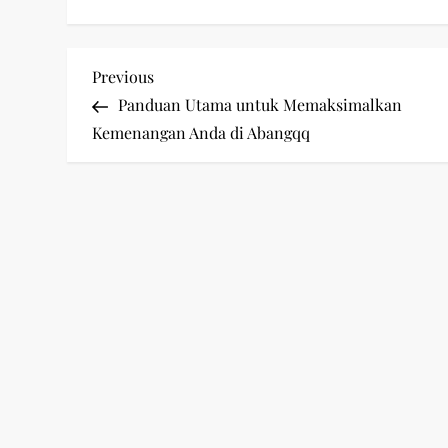
P
Previous
Previous
Post
Panduan Utama untuk Memaksimalkan
o
Kemenangan Anda di Abangqq
s
t
n
a
v
i