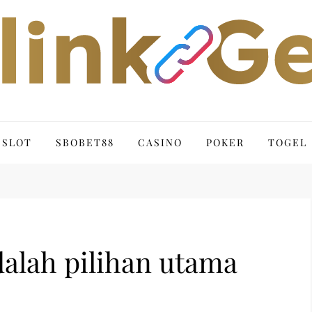
ercaya dengan Banyak Pi
gan banyak pilihan game. Nikmati berbagai varian poker dan
lebih seru.
SLOT
SBOBET88
CASINO
POKER
TOGEL
alah pilihan utama