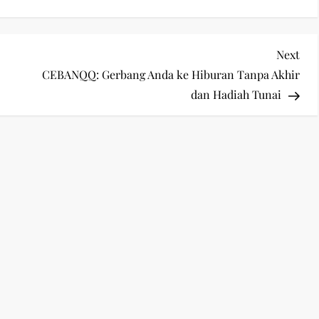
Nex
Next
Pos
CEBANQQ: Gerbang Anda ke Hiburan Tanpa Akhir
dan Hadiah Tunai