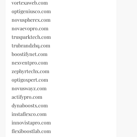
vortexaweb.com
optigeniusco.com
novuspherex.com
novaevopro.com
trusparktech.com
trubrandzhq.com
boostifynet.com
nexventpro.com
zephyrtechx.com
optigoxpert.com
novuswayz.com
actifypro.com
dynaboostx.com
instaflexco.com
innovistapro.com
flexiboostlab.com