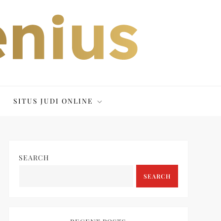
lihan Game
 permainan menarik lainnya untuk pengalaman bermain yang
SITUS JUDI ONLINE
SEARCH
SEARCH