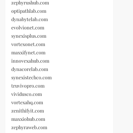
zephyrushub.com
optipathlab.com
dynabytelab.com
t
evolvionet.com
t
synexisplus.com
vortexonet.com
maxxifynet.com
innovexahub.com
dynacorelab.com
synexistechco.com
truvivopro.com
vividusco.com
vortexahq.com
zenithifyit.com
maxxiohub.com
zephyraweb.com