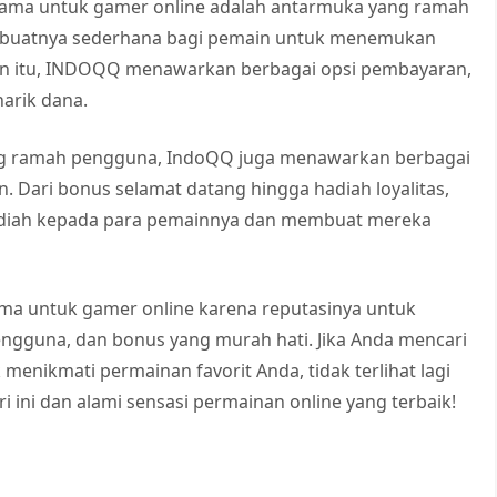
tama untuk gamer online adalah antarmuka yang ramah
embuatnya sederhana bagi pemain untuk menemukan
ain itu, INDOQQ menawarkan berbagai opsi pembayaran,
arik dana.
ang ramah pengguna, IndoQQ juga menawarkan berbagai
 Dari bonus selamat datang hingga hadiah loyalitas,
adiah kepada para pemainnya dan membuat mereka
ama untuk gamer online karena reputasinya untuk
ngguna, dan bonus yang murah hati. Jika Anda mencari
menikmati permainan favorit Anda, tidak terlihat lagi
ini dan alami sensasi permainan online yang terbaik!