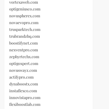
vortexaweb.com
optigeniusco.com
novuspherex.com
novaevopro.com
trusparktech.com
trubrandzhq.com
boostifynet.com
nexventpro.com
zephyrtechx.com
optigoxpert.com
novuswayz.com
actifypro.com
dynaboostx.com
instaflexco.com
innovistapro.com
flexiboostlab.com