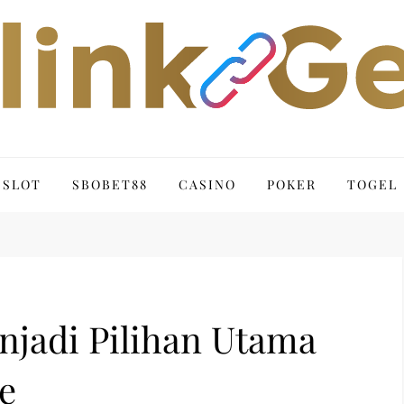
ercaya dengan Banyak Pi
gan banyak pilihan game. Nikmati berbagai varian poker dan
lebih seru.
SLOT
SBOBET88
CASINO
POKER
TOGEL
jadi Pilihan Utama
e