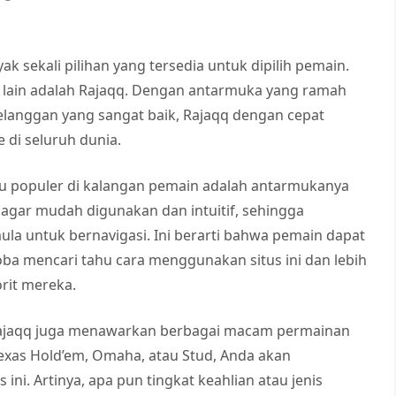
ak sekali pilihan yang tersedia untuk dipilih pemain.
 lain adalah Rajaqq. Dengan antarmuka yang ramah
langgan yang sangat baik, Rajaqq dengan cepat
 di seluruh dunia.
tu populer di kalangan pemain adalah antarmukanya
agar mudah digunakan dan intuitif, sehingga
 untuk bernavigasi. Ini berarti bahwa pemain dapat
ba mencari tahu cara menggunakan situs ini dan lebih
rit mereka.
Rajaqq juga menawarkan berbagai macam permainan
Texas Hold’em, Omaha, atau Stud, Anda akan
ini. Artinya, apa pun tingkat keahlian atau jenis