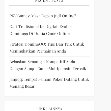
RECENT POSTS
PKV Games: Masa Depan Judi Online?
Dari Tradisional Ke Digital: Evolusi
Domino99 Di Dunia Game Online
Strategi DominoQQ: Tips Dan Trik Untuk
Meningkatkan Permainan Anda
Bebaskan Semangat Kompetitif Anda
Dengan Akuqq: Game Multipemain Terbaik
Janjiqq: Tempat Pemain Poker Datang Untuk
Menang Besar
LINK LAINNYA