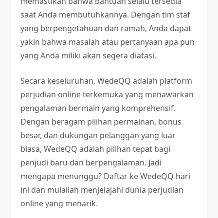
memastikan bahwa bantuan selalu tersedia
saat Anda membutuhkannya. Dengan tim staf
yang berpengetahuan dan ramah, Anda dapat
yakin bahwa masalah atau pertanyaan apa pun
yang Anda miliki akan segera diatasi.
Secara keseluruhan, WedeQQ adalah platform
perjudian online terkemuka yang menawarkan
pengalaman bermain yang komprehensif.
Dengan beragam pilihan permainan, bonus
besar, dan dukungan pelanggan yang luar
biasa, WedeQQ adalah pilihan tepat bagi
penjudi baru dan berpengalaman. Jadi
mengapa menunggu? Daftar ke WedeQQ hari
ini dan mulailah menjelajahi dunia perjudian
online yang menarik.