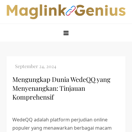
Skip
to
content
Situs Bandarqq Terpercaya
Mainkan di situs Bandarqq terpercaya dengan banyak
dengan Banyak Pilihan Game
pilihan game. Nikmati berbagai varian poker dan
permainan menarik lainnya untuk pengalaman bermain
yang lebih seru.
Mengungkap Dunia WedeQQ yang
Menyenangkan: Tinjauan
Komprehensif
WedeQQ adalah platform perjudian online
populer yang menawarkan berbagai macam