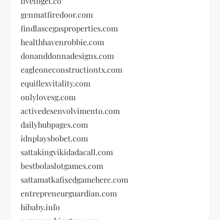
livetogel.co
genmatfiredoor.com
findlascegasproperties.com
healthhavenrobbie.com
donanddonnadesigns.com
eagleoneconstructiontx.com
equiflexvitality.com
onlylovesg.com
activedesenvolvimento.com
dailyhubpages.com
idnplaysbobet.com
sattakingvikidadacall.com
bestbolaslotgames.com
sattamatkafixedgamehere.com
entrepreneurguardian.com
hibaby.info