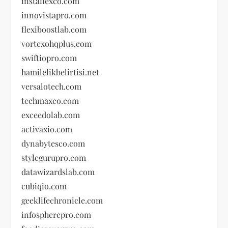
instaflexco.com
innovistapro.com
flexiboostlab.com
vortexohqplus.com
swiftiopro.com
hamilelikbelirtisi.net
versalotech.com
techmaxco.com
exceedolab.com
activaxio.com
dynabytesco.com
stylegurupro.com
datawizardslab.com
cubiqio.com
geeklifechronicle.com
infospherepro.com