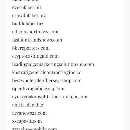
everufabet.biz
crowdufabet.biz
buildufabet.biz
alltransportnews.com
fashiontrandsnews.com
bbcreporters.com
cryptocasinoguid.com
leadingedgemarketingsolutionsmi.com
kastratigeneralcontractinginc.co
bestwholesalenfljerseysshop.com
openlivinglabdays14.com
ayurvedakonsultti-kari-nokela.com
antitraders.biz
aryanews24.com
xscape-it.com
777azino-mobile.com