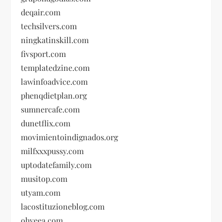
deqair.com
techsilvers.com
ningkatinskill.com
fivsport.com
templatedzine.com
lawinfoadvice.com
phenqdietplan.org
sumnercafe.com
dunetflix.com
movimientoindignados.org
milfxxxpussy.com
uptodatefamily.com
musitop.com
utyam.com
lacostituzioneblog.com
ohyeea.com