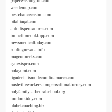
paperwashington.com
weedemup.com
bestchancecasino.com
bilalliaqat.com
autodispensadores.com
inductioncooktopp.com
newsmedicaltoday.com
roofingnevada.info
magconnectx.com
synexispro.com
holayomi.com
ligadeciclismodecundinamarca.com
nashvilleworkerscompensationattorney.com
holyfamilycathedralschool.org
londonkiddy.com
ufabetcoaching.biz