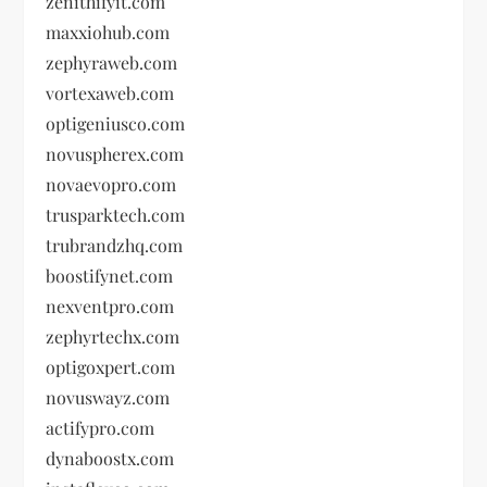
zenithifyit.com
maxxiohub.com
zephyraweb.com
vortexaweb.com
optigeniusco.com
novuspherex.com
novaevopro.com
trusparktech.com
trubrandzhq.com
boostifynet.com
nexventpro.com
zephyrtechx.com
optigoxpert.com
novuswayz.com
actifypro.com
dynaboostx.com