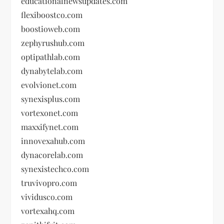
educationalnewsupdates.com
flexiboostco.com
boostioweb.com
zephyrushub.com
optipathlab.com
dynabytelab.com
evolvionet.com
synexisplus.com
vortexonet.com
maxxifynet.com
innovexahub.com
dynacorelab.com
synexistechco.com
truvivopro.com
vividusco.com
vortexahq.com