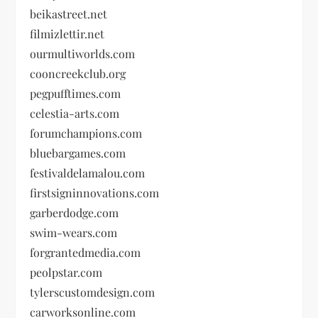
beikastreet.net
filmizlettir.net
ourmultiworlds.com
cooncreekclub.org
pegpufftimes.com
celestia-arts.com
forumchampions.com
bluebargames.com
festivaldelamalou.com
firstsigninnovations.com
garberdodge.com
swim-wears.com
forgrantedmedia.com
peolpstar.com
tylerscustomdesign.com
carworksonline.com