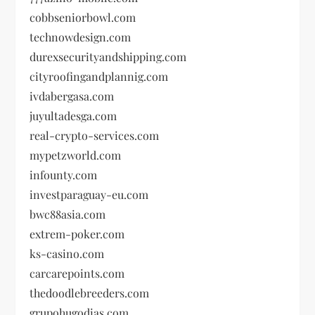
cobbseniorbowl.com
technowdesign.com
durexsecurityandshipping.com
cityroofingandplannig.com
ivdabergasa.com
juyultadesga.com
real-crypto-services.com
mypetzworld.com
infounty.com
investparaguay-eu.com
bwc88asia.com
extrem-poker.com
ks-casino.com
carcarepoints.com
thedoodlebreeders.com
grupohugodias.com