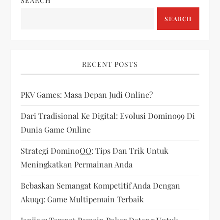
SEARCH
v
SEARCH
i
g
RECENT POSTS
a
PKV Games: Masa Depan Judi Online?
t
Dari Tradisional Ke Digital: Evolusi Domino99 Di
i
Dunia Game Online
Strategi DominoQQ: Tips Dan Trik Untuk
o
Meningkatkan Permainan Anda
n
Bebaskan Semangat Kompetitif Anda Dengan
Akuqq: Game Multipemain Terbaik