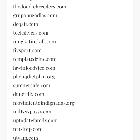
thedoodlebreeders.com
grupohugodias.com
deqair.com
techsilvers.com
ningkatinskill.com
fivsport.com
templatedzine.com
lawinfoadvice.com
phenqdietplan.org
sumnercafe.com
dunetflix.com
movimientoindignados.org
milfxxxpussy.com
uptodatefamily.com
musitop.com
utyam.com