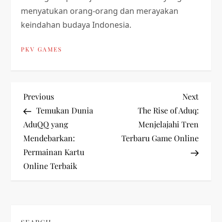
menyatukan orang-orang dan merayakan
keindahan budaya Indonesia.
PKV GAMES
P
Previous
Next
Previous
Next
Post
Post
Temukan Dunia
The Rise of Aduq:
o
AduQQ yang
Menjelajahi Tren
Mendebarkan:
Terbaru Game Online
s
Permainan Kartu
t
Online Terbaik
n
a