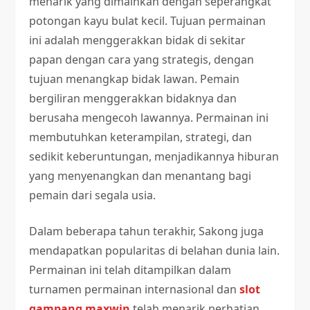
menarik yang dimainkan dengan seperangkat
potongan kayu bulat kecil. Tujuan permainan
ini adalah menggerakkan bidak di sekitar
papan dengan cara yang strategis, dengan
tujuan menangkap bidak lawan. Pemain
bergiliran menggerakkan bidaknya dan
berusaha mengecoh lawannya. Permainan ini
membutuhkan keterampilan, strategi, dan
sedikit keberuntungan, menjadikannya hiburan
yang menyenangkan dan menantang bagi
pemain dari segala usia.
Dalam beberapa tahun terakhir, Sakong juga
mendapatkan popularitas di belahan dunia lain.
Permainan ini telah ditampilkan dalam
turnamen permainan internasional dan
slot
gampang maxwin
telah menarik perhatian