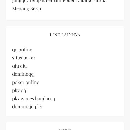
Janjiqq: Tempat Pemain Poker Datang Untuk
Menang Besar
LINK LAINNYA
qq online
situs poker
qiu qiu
dominoqq
poker online
pkv qq
pkv games bandarqq
dominoqq pkv