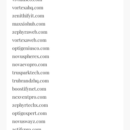
vortexahq.com
zenithifyit.com
maxxiohub.com
zephyraweb.com
vortexaweb.com
optigeniusco.com
novuspherex.com
novaevopro.com
trusparktech.com
trubrandzhq.com
boostifynet.com
nexventpro.com
zephyrtechx.com
optigoxpert.com
novuswayz.com
actifypro.com