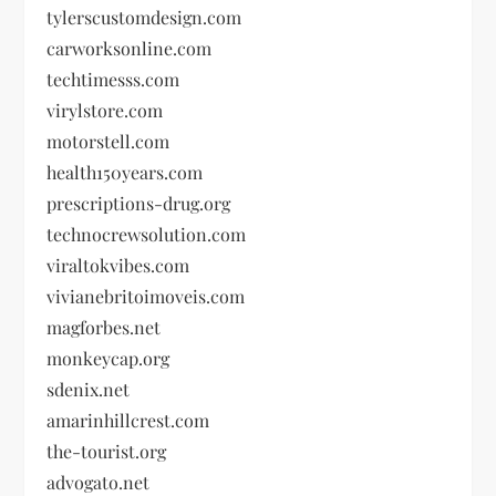
tylerscustomdesign.com
carworksonline.com
techtimesss.com
virylstore.com
motorstell.com
health150years.com
prescriptions-drug.org
technocrewsolution.com
viraltokvibes.com
vivianebritoimoveis.com
magforbes.net
monkeycap.org
sdenix.net
amarinhillcrest.com
the-tourist.org
advogato.net