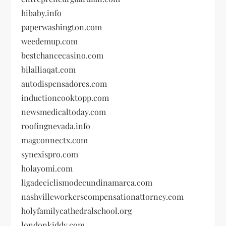
hibaby.info
paperwashington.com
weedemup.com
bestchancecasino.com
bilalliaqat.com
autodispensadores.com
inductioncooktopp.com
newsmedicaltoday.com
roofingnevada.info
magconnectx.com
synexispro.com
holayomi.com
ligadeciclismodecundinamarca.com
nashvilleworkerscompensationattorney.com
holyfamilycathedralschool.org
londonkiddy.com