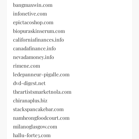
bangmaxwin.com
infonetive.com
epictacoshop.com
biopuraskinserum.com
californiafinances.info
canadafinance.info
nevadamoney.info
rimene.com
ledepanneur-pigalle.com
dvd-digest.net
theartistsmarketnola.com
chiranaplus.biz
stackspancakebar.com
namheongfoodcourt.com
milanoglasgow.com
hallu-forte3.com