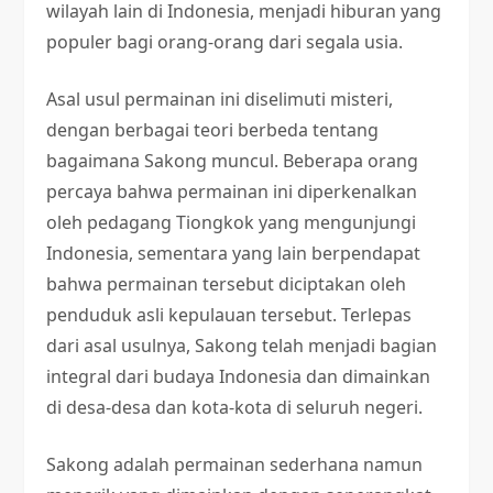
wilayah lain di Indonesia, menjadi hiburan yang
populer bagi orang-orang dari segala usia.
Asal usul permainan ini diselimuti misteri,
dengan berbagai teori berbeda tentang
bagaimana Sakong muncul. Beberapa orang
percaya bahwa permainan ini diperkenalkan
oleh pedagang Tiongkok yang mengunjungi
Indonesia, sementara yang lain berpendapat
bahwa permainan tersebut diciptakan oleh
penduduk asli kepulauan tersebut. Terlepas
dari asal usulnya, Sakong telah menjadi bagian
integral dari budaya Indonesia dan dimainkan
di desa-desa dan kota-kota di seluruh negeri.
Sakong adalah permainan sederhana namun