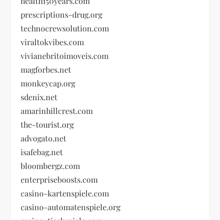
health150years.com
prescriptions-drug.org
technocrewsolution.com
viraltokvibes.com
vivianebritoimoveis.com
magforbes.net
monkeycap.org
sdenix.net
amarinhillcrest.com
the-tourist.org
advogato.net
isafebag.net
bloombergz.com
enterpriseboosts.com
casino-kartenspiele.com
casino-automatenspiele.org