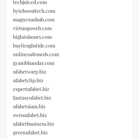
techjuiced.com
byteboosttech.com
magnexushub.com
virtuogoweb.com
biglotshours.com
buyliraglutide.com
onlinesafemeds.com
gyanibhandar.com
ufabetwarp.biz
ufabetclip.biz
expertufabet.biz
fantasyufabet.biz
ufabetsiam.biz
swissufabet.biz
ufabetbusiness.biz
greenufabet.biz