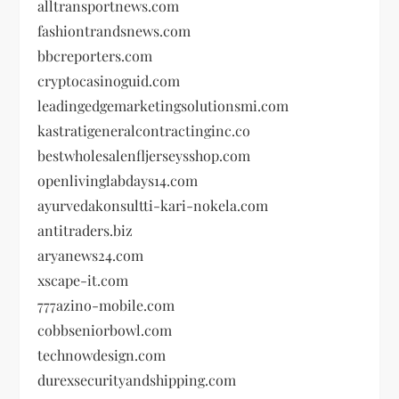
alltransportnews.com
fashiontrandsnews.com
bbcreporters.com
cryptocasinoguid.com
leadingedgemarketingsolutionsmi.com
kastratigeneralcontractinginc.co
bestwholesalenfljerseysshop.com
openlivinglabdays14.com
ayurvedakonsultti-kari-nokela.com
antitraders.biz
aryanews24.com
xscape-it.com
777azino-mobile.com
cobbseniorbowl.com
technowdesign.com
durexsecurityandshipping.com