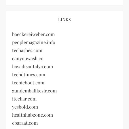
LINKS
baeckereiweber.com
peoplemagazine.info
techashes.com
canyouwash.co
havadisantalya.com
techdtimes.com
techieboot.com
gundembalikesir.com
itechar.com
yesbold.com
healthhubzone.com
ebaraat.com