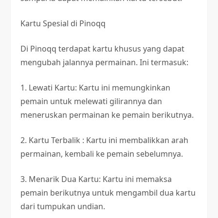
Kartu Spesial di Pinoqq
Di Pinoqq terdapat kartu khusus yang dapat
mengubah jalannya permainan. Ini termasuk:
1. Lewati Kartu: Kartu ini memungkinkan
pemain untuk melewati gilirannya dan
meneruskan permainan ke pemain berikutnya.
2. Kartu Terbalik : Kartu ini membalikkan arah
permainan, kembali ke pemain sebelumnya.
3. Menarik Dua Kartu: Kartu ini memaksa
pemain berikutnya untuk mengambil dua kartu
dari tumpukan undian.