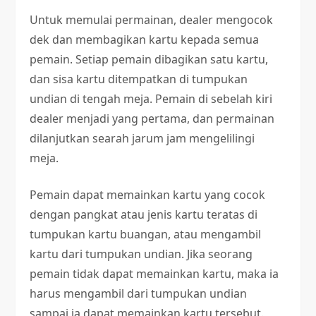
Untuk memulai permainan, dealer mengocok
dek dan membagikan kartu kepada semua
pemain. Setiap pemain dibagikan satu kartu,
dan sisa kartu ditempatkan di tumpukan
undian di tengah meja. Pemain di sebelah kiri
dealer menjadi yang pertama, dan permainan
dilanjutkan searah jarum jam mengelilingi
meja.
Pemain dapat memainkan kartu yang cocok
dengan pangkat atau jenis kartu teratas di
tumpukan kartu buangan, atau mengambil
kartu dari tumpukan undian. Jika seorang
pemain tidak dapat memainkan kartu, maka ia
harus mengambil dari tumpukan undian
sampai ia dapat memainkan kartu tersebut.