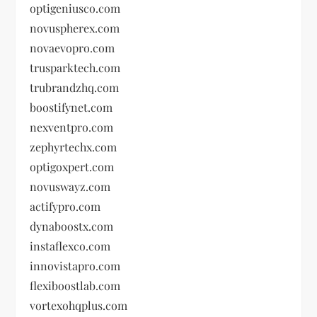
optigeniusco.com
novuspherex.com
novaevopro.com
trusparktech.com
trubrandzhq.com
boostifynet.com
nexventpro.com
zephyrtechx.com
optigoxpert.com
novuswayz.com
actifypro.com
dynaboostx.com
instaflexco.com
innovistapro.com
flexiboostlab.com
vortexohqplus.com