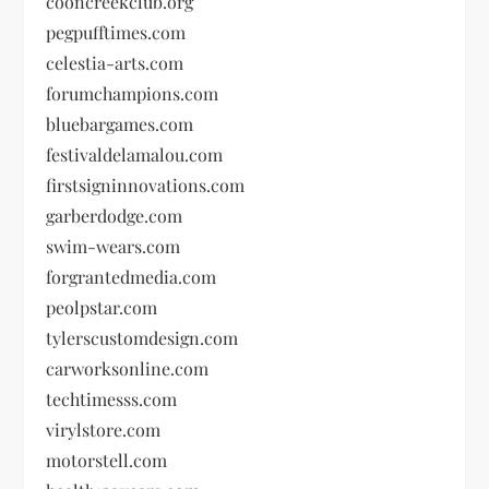
cooncreekclub.org
pegpufftimes.com
celestia-arts.com
forumchampions.com
bluebargames.com
festivaldelamalou.com
firstsigninnovations.com
garberdodge.com
swim-wears.com
forgrantedmedia.com
peolpstar.com
tylerscustomdesign.com
carworksonline.com
techtimesss.com
virylstore.com
motorstell.com