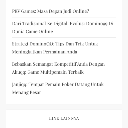
g
PKV Games: Masa Depan Judi Online?
a
Dari Tradisional Ke Digital: Evolusi Domino99 Di
Dunia Game Online
t
Strategi DominoQQ: Tips Dan Trik Untuk
i
Meningkatkan Permainan Anda
o
Bebaskan Semangat Kompetitif Anda Dengan
Akuqq: Game Multipemain Terbaik
n
Janjiqq: Tempat Pemain Poker Datang Untuk
Menang Besar
LINK LAINNYA