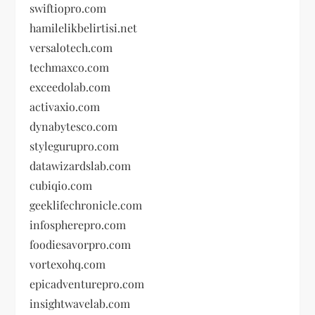
swiftiopro.com
hamilelikbelirtisi.net
versalotech.com
techmaxco.com
exceedolab.com
activaxio.com
dynabytesco.com
stylegurupro.com
datawizardslab.com
cubiqio.com
geeklifechronicle.com
infospherepro.com
foodiesavorpro.com
vortexohq.com
epicadventurepro.com
insightwavelab.com