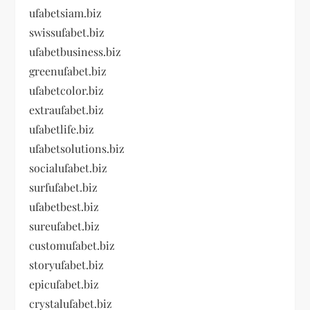
ufabetsiam.biz
swissufabet.biz
ufabetbusiness.biz
greenufabet.biz
ufabetcolor.biz
extraufabet.biz
ufabetlife.biz
ufabetsolutions.biz
socialufabet.biz
surfufabet.biz
ufabetbest.biz
sureufabet.biz
customufabet.biz
storyufabet.biz
epicufabet.biz
crystalufabet.biz