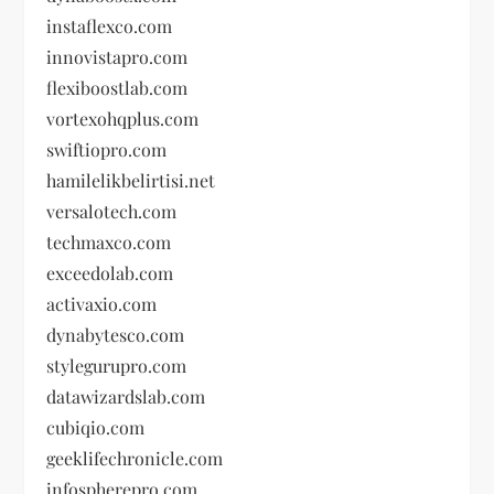
instaflexco.com
innovistapro.com
flexiboostlab.com
vortexohqplus.com
swiftiopro.com
hamilelikbelirtisi.net
versalotech.com
techmaxco.com
exceedolab.com
activaxio.com
dynabytesco.com
stylegurupro.com
datawizardslab.com
cubiqio.com
geeklifechronicle.com
infospherepro.com