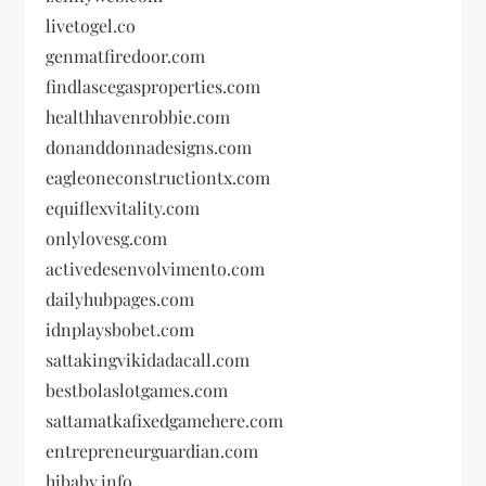
livetogel.co
genmatfiredoor.com
findlascegasproperties.com
healthhavenrobbie.com
donanddonnadesigns.com
eagleoneconstructiontx.com
equiflexvitality.com
onlylovesg.com
activedesenvolvimento.com
dailyhubpages.com
idnplaysbobet.com
sattakingvikidadacall.com
bestbolaslotgames.com
sattamatkafixedgamehere.com
entrepreneurguardian.com
hibaby.info