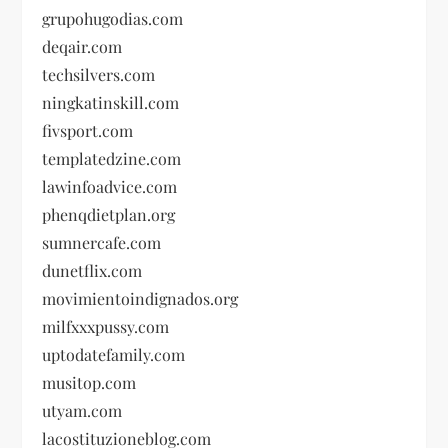
grupohugodias.com
deqair.com
techsilvers.com
ningkatinskill.com
fivsport.com
templatedzine.com
lawinfoadvice.com
phenqdietplan.org
sumnercafe.com
dunetflix.com
movimientoindignados.org
milfxxxpussy.com
uptodatefamily.com
musitop.com
utyam.com
lacostituzioneblog.com