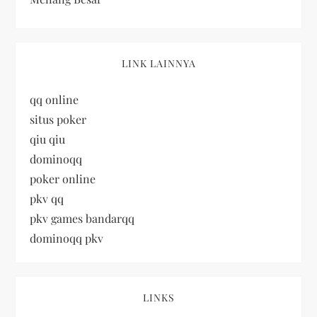
LINK LAINNYA
qq online
situs poker
qiu qiu
dominoqq
poker online
pkv qq
pkv games bandarqq
dominoqq pkv
LINKS