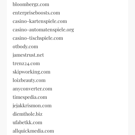
bloombergz.com
enterpriseboosts.com
casino-kartenspiele.com
casino-automatenspiele.org
casino-tischspiele.com
otbody.com
jamestrust.net
trenz24.com
skipworking.com
loizbeauty.com
anyconverter.com
timespedia.com
jejakkrismon.com
diemthole.biz
ufabetkk.com
allquickmedia.com