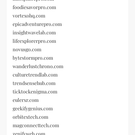
foodiesavorpro.com
vortexohq.com
epicadventurepro.com
insightwavelab.com
lifeexplorerpro.com
novusgo.com
bytestormpro.com
wanderlustchrono.com
culturetrendlab.com
trendsensehub.com
ticktockenigma.com
eulerxr.com
geekifygenius.com
orbitextech.com
magconnecttech.com
zenifyweb.com