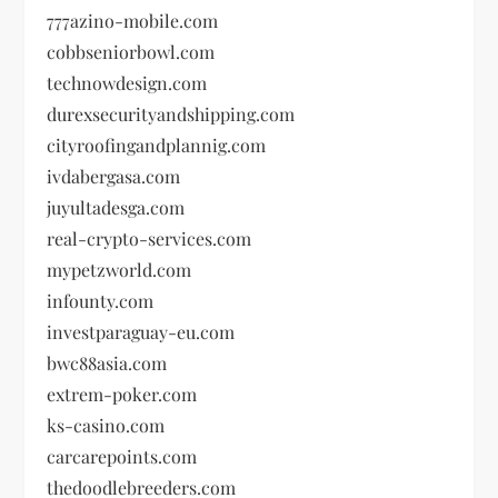
777azino-mobile.com
cobbseniorbowl.com
technowdesign.com
durexsecurityandshipping.com
cityroofingandplannig.com
ivdabergasa.com
juyultadesga.com
real-crypto-services.com
mypetzworld.com
infounty.com
investparaguay-eu.com
bwc88asia.com
extrem-poker.com
ks-casino.com
carcarepoints.com
thedoodlebreeders.com