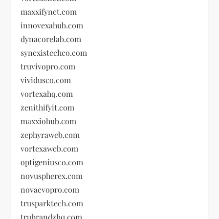
maxxifynet.com
innovexahub.com
dynacorelab.com
synexistechco.com
truvivopro.com
vividusco.com
vortexahq.com
zenithifyit.com
maxxiohub.com
zephyraweb.com
vortexaweb.com
optigeniusco.com
novuspherex.com
novaevopro.com
trusparktech.com
trubrandzhq.com