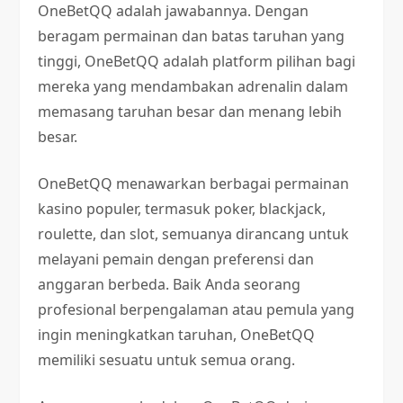
OneBetQQ adalah jawabannya. Dengan
beragam permainan dan batas taruhan yang
tinggi, OneBetQQ adalah platform pilihan bagi
mereka yang mendambakan adrenalin dalam
memasang taruhan besar dan menang lebih
besar.
OneBetQQ menawarkan berbagai permainan
kasino populer, termasuk poker, blackjack,
roulette, dan slot, semuanya dirancang untuk
melayani pemain dengan preferensi dan
anggaran berbeda. Baik Anda seorang
profesional berpengalaman atau pemula yang
ingin meningkatkan taruhan, OneBetQQ
memiliki sesuatu untuk semua orang.