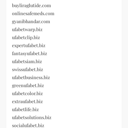
buyliraglutide.com
onlinesafemeds.com
gyanibhandar.com
ufabetwarp.biz
ufabetclip.biz
expertufabet.biz
fantasyufabet.biz
ufabetsiam.biz
swissufabet.biz
ufabetbusiness.biz
greenufabet.biz
ufabetcolor.biz
extraufabet.biz
ufabetlife.biz
ufabetsolutions.biz
socialufabet.biz