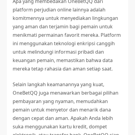
Apa yang membedakan OneBetQQ dari
platform perjudian online lainnya adalah
komitmennya untuk menyediakan lingkungan
yang aman dan terjamin bagi pemain untuk
menikmati permainan favorit mereka. Platform
ini menggunakan teknologi enkripsi canggih
untuk melindungi informasi pribadi dan
keuangan pemain, memastikan bahwa data
mereka tetap rahasia dan aman setiap saat.
Selain langkah keamanannya yang kuat,
OneBetQQ juga menawarkan berbagai pilihan
pembayaran yang nyaman, memudahkan
pemain untuk menyetor dan menarik dana
dengan cepat dan aman. Apakah Anda lebih
suka menggunakan kartu kredit, dompet
elektronik, atau transfer bank, OneBetQQ siap