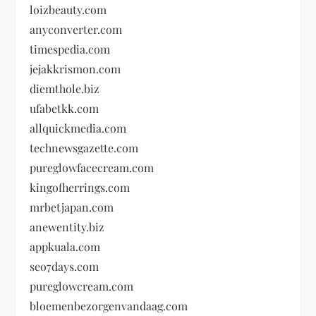
loizbeauty.com
anyconverter.com
timespedia.com
jejakkrismon.com
diemthole.biz
ufabetkk.com
allquickmedia.com
technewsgazette.com
pureglowfacecream.com
kingofherrings.com
mrbetjapan.com
anewentity.biz
appkuala.com
seo7days.com
pureglowcream.com
bloemenbezorgenvandaag.com