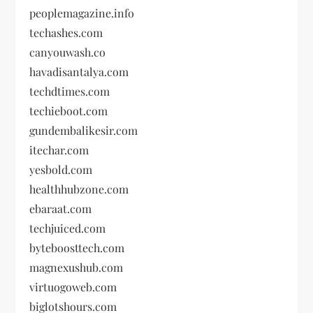
peoplemagazine.info
techashes.com
canyouwash.co
havadisantalya.com
techdtimes.com
techieboot.com
gundembalikesir.com
itechar.com
yesbold.com
healthhubzone.com
ebaraat.com
techjuiced.com
byteboosttech.com
magnexushub.com
virtuogoweb.com
biglotshours.com