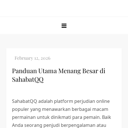
Skip
to
Situs Bandarqq Terpercaya
Mainkan di situs Bandarqq terpercaya dengan banyak
content
dengan Banyak Pilihan Game
pilihan game. Nikmati berbagai varian poker dan
permainan menarik lainnya untuk pengalaman bermain
yang lebih seru.
Panduan Utama Menang Besar di
SahabatQQ
SahabatQQ adalah platform perjudian online
populer yang menawarkan berbagai macam
permainan untuk dinikmati para pemain. Baik
Anda seorang penjudi berpengalaman atau