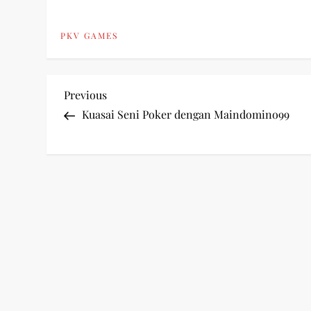
PKV GAMES
P
Previous
Previous
Post
Kuasai Seni Poker dengan Maindomino99
o
s
t
n
a
v