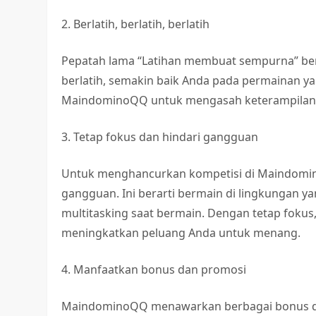
2. Berlatih, berlatih, berlatih
Pepatah lama “Latihan membuat sempurna” ber
berlatih, semakin baik Anda pada permainan y
MaindominoQQ untuk mengasah keterampilan 
3. Tetap fokus dan hindari gangguan
Untuk menghancurkan kompetisi di Maindomin
gangguan. Ini berarti bermain di lingkungan 
multitasking saat bermain. Dengan tetap foku
meningkatkan peluang Anda untuk menang.
4. Manfaatkan bonus dan promosi
MaindominoQQ menawarkan berbagai bonus da