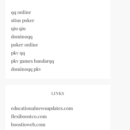
qq online
situs poker
qiu qiu
dominoqq
poker online
pkv qq
pkv games bandarqq
dominoqq pkv
LINKS
educationalnewsupdates.com
flexiboostco.com
boostioweb.com