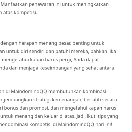
s. Manfaatkan penawaran ini untuk meningkatkan
n atas kompetisi.
 dengan harapan menang besar, penting untuk
n untuk diri sendiri dan patuhi mereka, bahkan jika
 mengetahui kapan harus pergi, Anda dapat
nda dan menjaga keseimbangan yang sehat antara
gan di MaindominoQQ membutuhkan kombinasi
mengembangkan strategi kemenangan, berlatih secara
ari bonus dan promosi, dan mengetahui kapan harus
tuk menang dan keluar di atas. Jadi, ikuti tips yang
mendominasi kompetisi di MaindominoQQ hari ini!