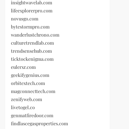
insightwavelab.com
lifeexplorerpro.com
novusgo.com
bytestormpro.com
wanderlustchrono.com
culturetrendlab.com
trendsensehub.com
ticktockenigma.com
eulerxr.com
geekifygenius.com
orbitextech.com
magconnecttech.com
zenifyweb.com
livetogel.co
genmatfiredoor.com
findlascegasproperties.com