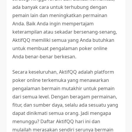
ada banyak cara untuk terhubung dengan
pemain lain dan meningkatkan permainan
Anda. Baik Anda ingin mempertajam
keterampilan atau sekadar bersenang-senang,
AktifQQ memiliki semua yang Anda butuhkan
untuk membuat pengalaman poker online
Anda benar-benar berkesan.
Secara keseluruhan, AktifQQ adalah platform
poker online terkemuka yang menawarkan
pengalaman bermain mutakhir untuk pemain
dari semua level. Dengan beragam permainan,
fitur, dan sumber daya, selalu ada sesuatu yang
dapat dinikmati semua orang. Jadi mengapa
menunggu? Daftar AktifQQ hari ini dan
mulailah merasakan sendiri serunya bermain