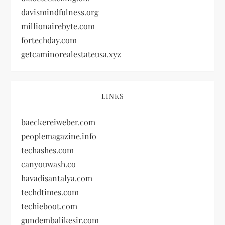
davismindfulness.org
millionairebyte.com
fortechday.com
getcaminorealestateusa.xyz
LINKS
baeckereiweber.com
peoplemagazine.info
techashes.com
canyouwash.co
havadisantalya.com
techdtimes.com
techieboot.com
gundembalikesir.com