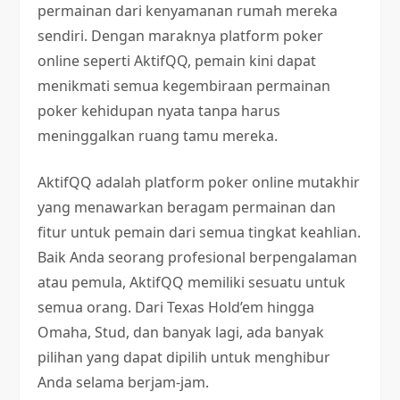
permainan dari kenyamanan rumah mereka
sendiri. Dengan maraknya platform poker
online seperti AktifQQ, pemain kini dapat
menikmati semua kegembiraan permainan
poker kehidupan nyata tanpa harus
meninggalkan ruang tamu mereka.
AktifQQ adalah platform poker online mutakhir
yang menawarkan beragam permainan dan
fitur untuk pemain dari semua tingkat keahlian.
Baik Anda seorang profesional berpengalaman
atau pemula, AktifQQ memiliki sesuatu untuk
semua orang. Dari Texas Hold’em hingga
Omaha, Stud, dan banyak lagi, ada banyak
pilihan yang dapat dipilih untuk menghibur
Anda selama berjam-jam.