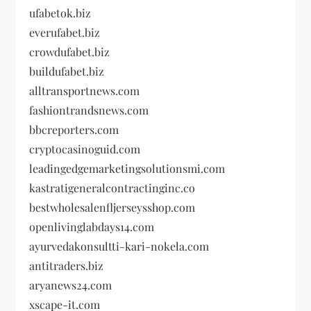
ufabetok.biz
everufabet.biz
crowdufabet.biz
buildufabet.biz
alltransportnews.com
fashiontrandsnews.com
bbcreporters.com
cryptocasinoguid.com
leadingedgemarketingsolutionsmi.com
kastratigeneralcontractinginc.co
bestwholesalenfljerseysshop.com
openlivinglabdays14.com
ayurvedakonsultti-kari-nokela.com
antitraders.biz
aryanews24.com
xscape-it.com