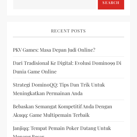
SEARCH
v
i
RECENT POSTS
g
PKV Games: Masa Depan Judi Online?
a
Dari Tradisional Ke Digital: Evolusi Domino99 Di
t
Dunia Game Online
i
Strategi DominoQQ: Tips Dan Trik Untuk
Meningkatkan Permainan Anda
o
Bebaskan Semangat Kompetitif Anda Dengan
n
Akuqq: Game Multipemain Terbaik
Janjiqq: Tempat Pemain Poker Datang Untuk
Menang Besar