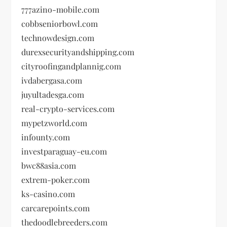
777azino-mobile.com
cobbseniorbowl.com
technowdesign.com
durexsecurityandshipping.com
cityroofingandplannig.com
ivdabergasa.com
juyultadesga.com
real-crypto-services.com
mypetzworld.com
infounty.com
investparaguay-eu.com
bwc88asia.com
extrem-poker.com
ks-casino.com
carcarepoints.com
thedoodlebreeders.com