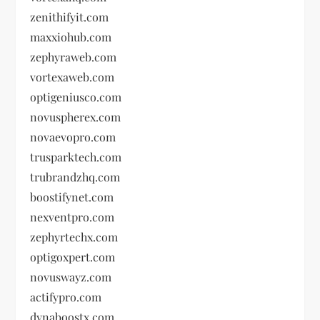
zenithifyit.com
maxxiohub.com
zephyraweb.com
vortexaweb.com
optigeniusco.com
novuspherex.com
novaevopro.com
trusparktech.com
trubrandzhq.com
boostifynet.com
nexventpro.com
zephyrtechx.com
optigoxpert.com
novuswayz.com
actifypro.com
dynaboostx.com