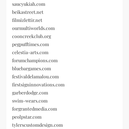
saucyukiah.com
beikastreet.net
filmizlettir.net
ourmultiworlds.com
cooncreekclub.org
pegpufftimes.com
celestia-arts.com
forumchampions.com
bluebargames.com
festivaldelamalou.com
firstsigninnovations.com
garberdodge.com
swim-wears.com
forgrantedmedia.com
peolpstar.com
tylerscustomdesign.com