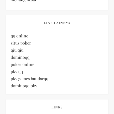
LINK LAINNYA
qq online
situs poker
qiu qiu
dominoqq
poker online
pkv qq
pkv games bandarqq
dominoqq pkv
LINKS