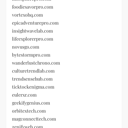
foodiesavorpro.com
vortexohq.com
epicadventurepro.com
insightwavelab.com
lifeexplorerpro.com
novusgo.com
bytestormpro.com
wanderlustchrono.com
culturetrendlab.com
trendsensehub.com
ticktockenigma.com
eulerxr.com
geekifygenius.com
orbitextech.com
magconnecttech.com
zenifyweb.com