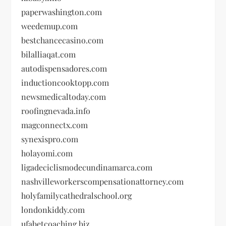
paperwashington.com
weedemup.com
bestchancecasino.com
bilalliaqat.com
autodispensadores.com
inductioncooktopp.com
newsmedicaltoday.com
roofingnevada.info
magconnectx.com
synexispro.com
holayomi.com
ligadeciclismodecundinamarca.com
nashvilleworkerscompensationattorney.com
holyfamilycathedralschool.org
londonkiddy.com
ufabetcoaching.biz