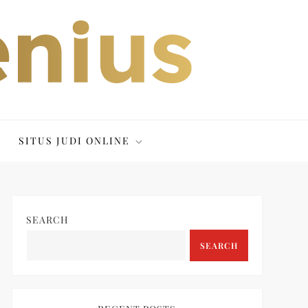
lihan Game
 permainan menarik lainnya untuk pengalaman bermain yang
SITUS JUDI ONLINE
SEARCH
SEARCH