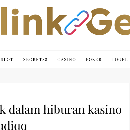
ercaya dengan Banyak Pi
gan banyak pilihan game. Nikmati berbagai varian poker dan
lebih seru.
SLOT
SBOBET88
CASINO
POKER
TOGEL
ik dalam hiburan kasino
udiqq