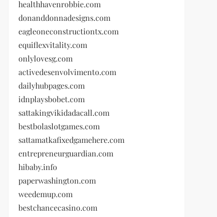
healthhavenrobbie.com
donanddonnadesigns.com
eagleoneconstructiontx.com
equiflexvitality.com
onlylovesg.com
activedesenvolvimento.com
dailyhubpages.com
idnplaysbobet.com
sattakingvikidadacall.com
bestbolaslotgames.com
sattamatkafixedgamehere.com
entrepreneurguardian.com
hibaby.info
paperwashington.com
weedemup.com
bestchancecasino.com