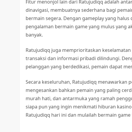
Fitur menonjol lain dari Ratujudiqq adalah a
dinavigasi, membuatnya sederhana bagi pema
bermain segera. Dengan gameplay yang halus d
pengalaman bermain game yang mulus yang a
banyak.
Ratujudiqq juga memprioritaskan keselamata
transaksi dan informasi pribadi dilindungi. 
pelanggan yang berdedikasi, pemain dapat men
Secara keseluruhan, Ratujudiqq menawarkan p
mengesankan bahkan pemain yang paling cerda
murah hati, dan antarmuka yang ramah penggu
siapa pun yang ingin menikmati hiburan kasino
Ratujudiqq hari ini dan mulailah bermain gam