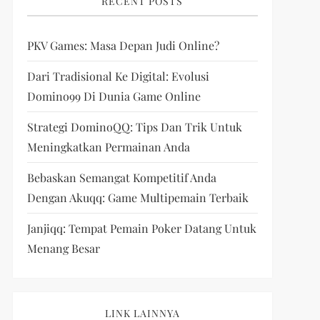
RECENT POSTS
PKV Games: Masa Depan Judi Online?
Dari Tradisional Ke Digital: Evolusi
Domino99 Di Dunia Game Online
Strategi DominoQQ: Tips Dan Trik Untuk
Meningkatkan Permainan Anda
Bebaskan Semangat Kompetitif Anda
Dengan Akuqq: Game Multipemain Terbaik
Janjiqq: Tempat Pemain Poker Datang Untuk
Menang Besar
LINK LAINNYA