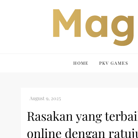
Skip
to
content
Situs Bandarqq Terp
Mainkan di situs Bandarqq terpercaya den
HOME
PKV GAMES
Rasakan yang terba
online dengan ratuj