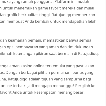
ntarmuka yang ramah pengguna. Platform ini mudah
in untuk menemukan game favorit mereka dan mulai
an grafik berkualitas tinggi, Ratujudiqq memberikan
kan membuat Anda kembali untuk mendapatkan lebih
n dan keamanan pemain, memastikan bahwa semua
Dengan opsi pembayaran yang aman dan tim dukungan
ikmati ketenangan pikiran saat bermain di Ratujudiqq.
engalaman kasino online terkemuka yang pasti akan
s. Dengan berbagai pilihan permainan, bonus yang
na, Ratujudiqq adalah tujuan yang sempurna bagi
 online terbaik. Jadi mengapa menunggu? Pergilah ke
e favorit Anda untuk kesempatan menang besar!