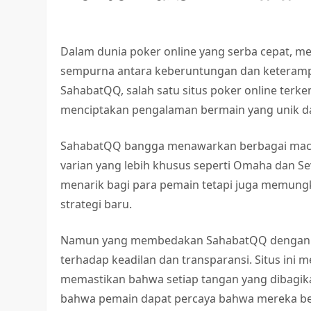
Dalam dunia poker online yang serba cepat,
sempurna antara keberuntungan dan keterampi
SahabatQQ, salah satu situs poker online terk
menciptakan pengalaman bermain yang unik da
SahabatQQ bangga menawarkan berbagai macam
varian yang lebih khusus seperti Omaha dan Sev
menarik bagi para pemain tetapi juga memun
strategi baru.
Namun yang membedakan SahabatQQ dengan si
terhadap keadilan dan transparansi. Situs in
memastikan bahwa setiap tangan yang dibagika
bahwa pemain dapat percaya bahwa mereka b