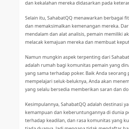
dan kekalahan mereka didasarkan pada ketera
Selain itu, SahabatQQ menawarkan berbagai 
dan memaksimalkan kemenangan mereka. Dari se
mendalam dan alat analisis, pemain memiliki 
melacak kemajuan mereka dan membuat keputus
Namun mungkin aspek terpenting dari SahabatQ
adalah rumah bagi komunitas pemain yang dina
yang sama terhadap poker. Baik Anda seorang 
mempelajari seluk-beluknya, Anda akan mene
yang selalu bersedia memberikan saran dan d
Kesimpulannya, SahabatQQ adalah destinasi yan
kemampuan dan keberuntungannya di dunia p
terhadap keadilan, dan rasa komunitas yang 
tiada duanya. Jadi mengapa tidak mendaftar ha