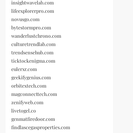
insightwavelab.com
lifeexplorerpro.com
novusgo.com
bytestormpro.com
wanderlustchrono.com
culturetrendlab.com
trendsensehub.com
ticktockenigma.com
eulerxr.com
geekifygenius.com
orbitextech.com
magconnecttech.com
zenifyweb.com
livetogel.co
genmatfiredoor.com
findlascegasproperties.com