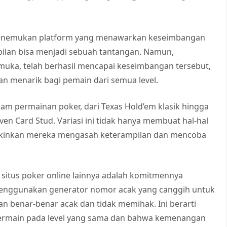
 menemukan platform yang menawarkan keseimbangan
lan bisa menjadi sebuah tantangan. Namun,
emuka, telah berhasil mencapai keseimbangan tersebut,
n menarik bagi pemain dari semua level.
 permainan poker, dari Texas Hold’em klasik hingga
en Card Stud. Variasi ini tidak hanya membuat hal-hal
gkinkan mereka mengasah keterampilan dan mencoba
tus poker online lainnya adalah komitmennya
i menggunakan generator nomor acak yang canggih untuk
n benar-benar acak dan tidak memihak. Ini berarti
ermain pada level yang sama dan bahwa kemenangan