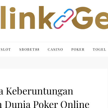
ercaya dengan Banyak Pi
gan banyak pilihan game. Nikmati berbagai varian poker dan
lebih seru.
SLOT
SBOBET88
CASINO
POKER
TOGEL
a Keberuntungan
m Dunia Poker Online