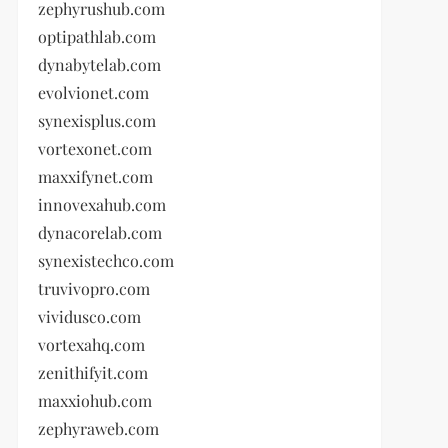
zephyrushub.com
optipathlab.com
dynabytelab.com
evolvionet.com
synexisplus.com
vortexonet.com
maxxifynet.com
t
innovexahub.com
t
dynacorelab.com
synexistechco.com
truvivopro.com
vividusco.com
vortexahq.com
zenithifyit.com
maxxiohub.com
zephyraweb.com