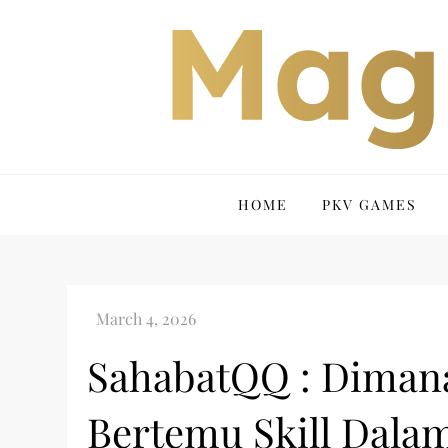
Skip
to
content
Situs Bandarqq Terp
Mainkan di situs Bandarqq terpercaya den
HOME
PKV GAMES
SahabatQQ : Diman
Bertemu Skill Dala