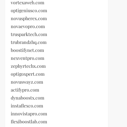
vortexaweb.com
optigeniusco.com
novuspherex.com
novaevopro.com
trusparktech.com
trubrandzhq.com
boostifynet.com
nexventpro.com
zephyrtechx.com
optigoxpert.com
novuswayz.com
actifypro.com
dynaboostx.com
instaflexco.com
innovistapro.com
flexiboostlab.com