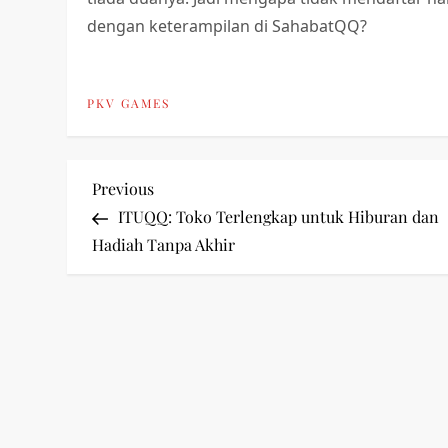
dengan keterampilan di SahabatQQ?
PKV GAMES
P
Previous
Previous
Post
ITUQQ: Toko Terlengkap untuk Hiburan dan
o
Hadiah Tanpa Akhir
s
t
n
a