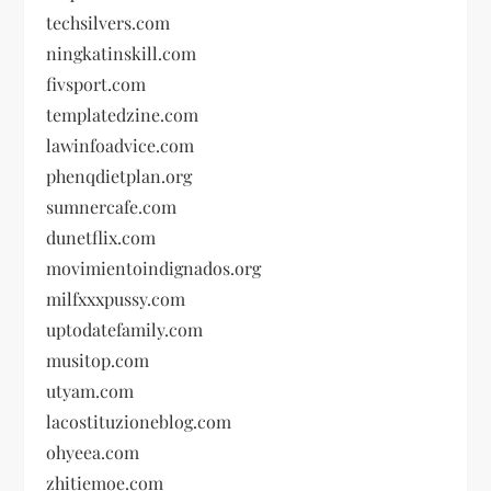
techsilvers.com
ningkatinskill.com
fivsport.com
templatedzine.com
lawinfoadvice.com
phenqdietplan.org
sumnercafe.com
dunetflix.com
movimientoindignados.org
milfxxxpussy.com
uptodatefamily.com
musitop.com
utyam.com
lacostituzioneblog.com
ohyeea.com
zhitiemoe.com