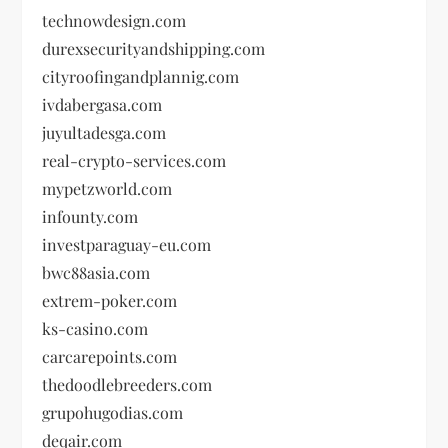
technowdesign.com
durexsecurityandshipping.com
cityroofingandplannig.com
ivdabergasa.com
juyultadesga.com
real-crypto-services.com
mypetzworld.com
infounty.com
investparaguay-eu.com
bwc88asia.com
extrem-poker.com
ks-casino.com
carcarepoints.com
thedoodlebreeders.com
grupohugodias.com
deqair.com