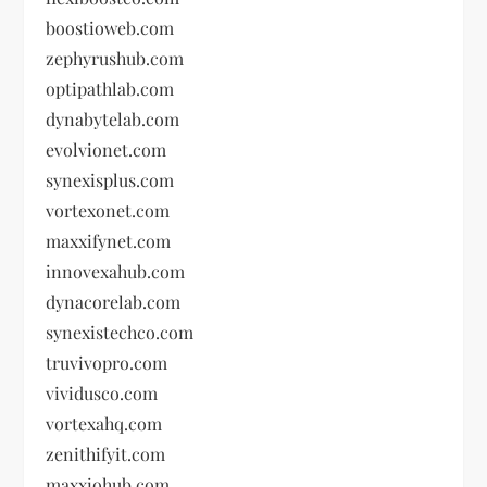
boostioweb.com
zephyrushub.com
optipathlab.com
dynabytelab.com
evolvionet.com
synexisplus.com
vortexonet.com
maxxifynet.com
innovexahub.com
dynacorelab.com
synexistechco.com
truvivopro.com
vividusco.com
vortexahq.com
zenithifyit.com
maxxiohub.com