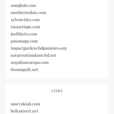
nungkub.com
anotherindian.com
xylemcider.com
taniaetiago.com
juzfitketo.com
pasomaga.com
impactgardencbdgummies.org
naturesstimulantcbd.net
nopalinaeuropa.com
biomagnify.net
LINKS
saucyukiah.com
beikastreet.net