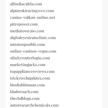
allindiacafela.com
alpineskiracing2007.com
casino-vulkan-online.net
pitrepower.com
mediatown360.com
digitaleyestrainclinic.com
missionposible.com
online-casinos-vegas.com
xfinityrouterlogin.com
marketingjacks.com
topappliancereviews.com
trickytechupdates.com
hindiabhimaan.com
khabresach.com
thecbdblogs.com
autoresearchchemicals.com