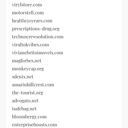
virylstore.com
motorstell.com
health150years.com
prescriptions-drug.org
technocrewsolution.com
viraltokvibes.com
vivianebritoimoveis.com
magforbes.net
monkeycap.org
sdenix.net
amarinhillcrest.com
the-tourist.org
advogato.net
isafebag.net
bloombergz.com
enterpriseboosts.com