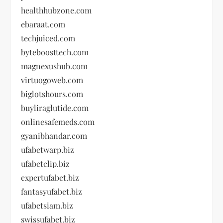
healthhubzone.com
ebaraat.com
techjuiced.com
byteboosttech.com
magnexushub.com
virtuogoweb.com
biglotshours.com
buyliraglutide.com
onlinesafemeds.com
gyanibhandar.com
ufabetwarp.biz
ufabetclip.biz
expertufabet.biz
fantasyufabet.biz
ufabetsiam.biz
swissufabet.biz