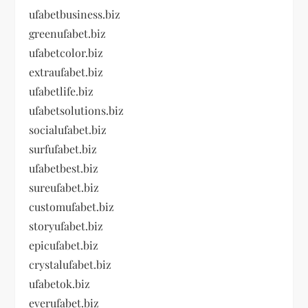
ufabetbusiness.biz
greenufabet.biz
ufabetcolor.biz
extraufabet.biz
ufabetlife.biz
ufabetsolutions.biz
socialufabet.biz
surfufabet.biz
ufabetbest.biz
sureufabet.biz
customufabet.biz
storyufabet.biz
epicufabet.biz
crystalufabet.biz
ufabetok.biz
everufabet.biz