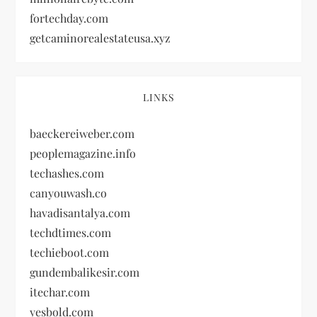
fortechday.com
getcaminorealestateusa.xyz
LINKS
baeckereiweber.com
peoplemagazine.info
techashes.com
canyouwash.co
havadisantalya.com
techdtimes.com
techieboot.com
gundembalikesir.com
itechar.com
yesbold.com