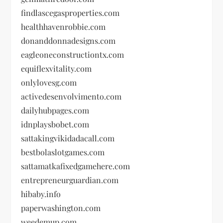
findlascegasproperties.com
healthhavenrobbie.com
donanddonnadesigns.com
eagleoneconstructiontx.com
equiflexvitality.com
onlylovesg.com
activedesenvolvimento.com
dailyhubpages.com
idnplaysbobet.com
sattakingvikidadacall.com
bestbolaslotgames.com
sattamatkafixedgamehere.com
entrepreneurguardian.com
hibaby.info
paperwashington.com
weedemup.com