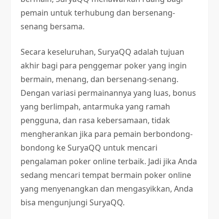
pemain untuk terhubung dan bersenang-
senang bersama.
Secara keseluruhan, SuryaQQ adalah tujuan
akhir bagi para penggemar poker yang ingin
bermain, menang, dan bersenang-senang.
Dengan variasi permainannya yang luas, bonus
yang berlimpah, antarmuka yang ramah
pengguna, dan rasa kebersamaan, tidak
mengherankan jika para pemain berbondong-
bondong ke SuryaQQ untuk mencari
pengalaman poker online terbaik. Jadi jika Anda
sedang mencari tempat bermain poker online
yang menyenangkan dan mengasyikkan, Anda
bisa mengunjungi SuryaQQ.