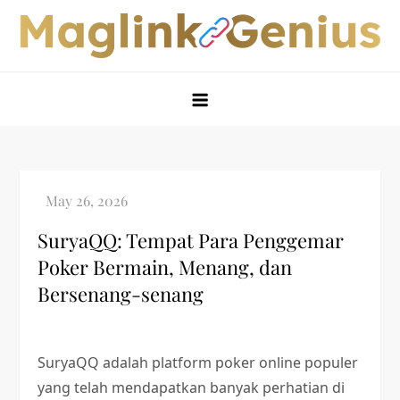
Skip
to
content
Situs Bandarqq Terpercaya
Mainkan di situs Bandarqq terpercaya dengan banyak
dengan Banyak Pilihan Game
pilihan game. Nikmati berbagai varian poker dan
permainan menarik lainnya untuk pengalaman bermain
yang lebih seru.
SuryaQQ: Tempat Para Penggemar
Poker Bermain, Menang, dan
Bersenang-senang
SuryaQQ adalah platform poker online populer
yang telah mendapatkan banyak perhatian di