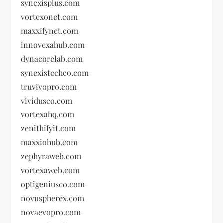
synexisplus.com
vortexonet.com
maxxifynet.com
innovexahub.com
dynacorelab.com
synexistechco.com
truvivopro.com
vividusco.com
vortexahq.com
zenithifyit.com
maxxiohub.com
zephyraweb.com
vortexaweb.com
optigeniusco.com
novuspherex.com
novaevopro.com