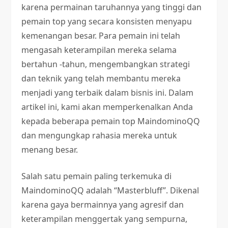
karena permainan taruhannya yang tinggi dan
pemain top yang secara konsisten menyapu
kemenangan besar. Para pemain ini telah
mengasah keterampilan mereka selama
bertahun -tahun, mengembangkan strategi
dan teknik yang telah membantu mereka
menjadi yang terbaik dalam bisnis ini. Dalam
artikel ini, kami akan memperkenalkan Anda
kepada beberapa pemain top MaindominoQQ
dan mengungkap rahasia mereka untuk
menang besar.
Salah satu pemain paling terkemuka di
MaindominoQQ adalah “Masterbluff”. Dikenal
karena gaya bermainnya yang agresif dan
keterampilan menggertak yang sempurna,