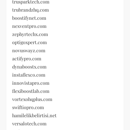
trusparktech.com
trubrandzhq.com
boostifynet.com
nexventpro.com
zephyrtechx.com
optigoxpert.com
novuswayz.com
actifypro.com
dynaboostx.com
instaflexco.com
innovistapro.com
flexiboostlab.com
vortexohqplus.com
swiftiopro.com
hamilelikbelirtisi.net
versalotech.com