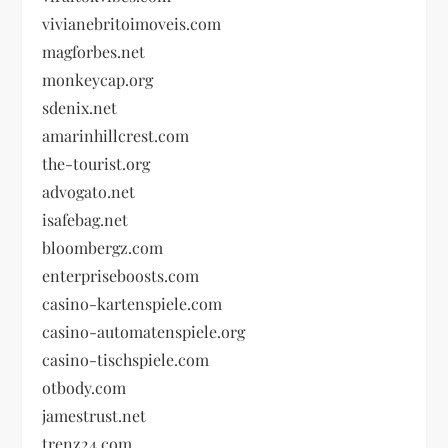
vivianebritoimoveis.com
magforbes.net
monkeycap.org
sdenix.net
amarinhillcrest.com
the-tourist.org
advogato.net
isafebag.net
bloombergz.com
enterpriseboosts.com
casino-kartenspiele.com
casino-automatenspiele.org
casino-tischspiele.com
otbody.com
jamestrust.net
trenz24.com