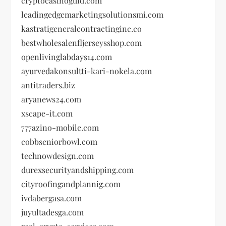
cryptocasinoguid.com
leadingedgemarketingsolutionsmi.com
kastratigeneralcontractinginc.co
bestwholesalenfljerseysshop.com
openlivinglabdays14.com
ayurvedakonsultti-kari-nokela.com
antitraders.biz
aryanews24.com
xscape-it.com
777azino-mobile.com
cobbseniorbowl.com
technowdesign.com
durexsecurityandshipping.com
cityroofingandplannig.com
ivdabergasa.com
juyultadesga.com