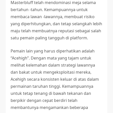
Masterbluff telah mendominasi meja selama
bertahun -tahun. Kemampuannya untuk
membaca lawan -lawannya, membuat risiko
yang diperhitungkan, dan tetap selangkah lebih
maju telah membuatnya reputasi sebagai salah
satu pemain paling tangguh di platform.
Pemain lain yang harus diperhatikan adalah
“Acehigh”. Dengan mata yang tajam untuk
melihat kelemahan dalam strategi lawannya
dan bakat untuk mengeksploitasi mereka,
Acehigh secara konsisten keluar di atas dalam
permainan taruhan tinggi. Kemampuannya
untuk tetap tenang di bawah tekanan dan
berpikir dengan cepat berdiri telah
membantunya mengamankan beberapa