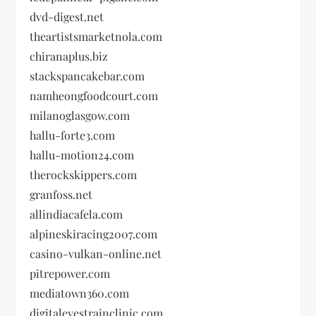
dvd-digest.net
theartistsmarketnola.com
chiranaplus.biz
stackspancakebar.com
namheongfoodcourt.com
milanoglasgow.com
hallu-forte3.com
hallu-motion24.com
therockskippers.com
granfoss.net
allindiacafela.com
alpineskiracing2007.com
casino-vulkan-online.net
pitrepower.com
mediatown360.com
digitaleyestrainclinic.com