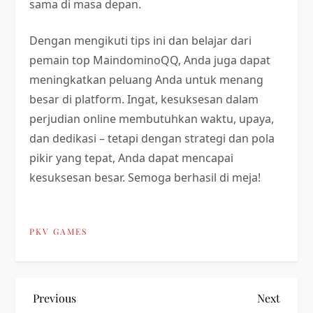
sama di masa depan.
Dengan mengikuti tips ini dan belajar dari
pemain top MaindominoQQ, Anda juga dapat
meningkatkan peluang Anda untuk menang
besar di platform. Ingat, kesuksesan dalam
perjudian online membutuhkan waktu, upaya,
dan dedikasi – tetapi dengan strategi dan pola
pikir yang tepat, Anda dapat mencapai
kesuksesan besar. Semoga berhasil di meja!
PKV GAMES
P
Previous
Next
Previous
Next