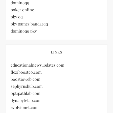
dominoqq
poker online
pkv qq
pkv games bandarqq
dominoqq pkv
LINKS
educationalnewsupdates.com
flexiboostco.com
boostioweb.com
zephyrushub.com
optipathlab.com
dynabytelab.com
evolvionet.com