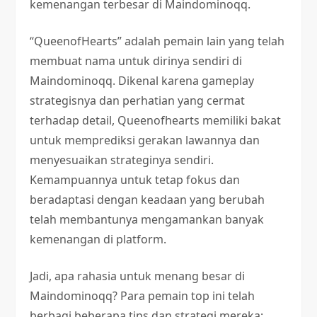
kemenangan terbesar di Maindominoqq.
“QueenofHearts” adalah pemain lain yang telah
membuat nama untuk dirinya sendiri di
Maindominoqq. Dikenal karena gameplay
strategisnya dan perhatian yang cermat
terhadap detail, Queenofhearts memiliki bakat
untuk memprediksi gerakan lawannya dan
menyesuaikan strateginya sendiri.
Kemampuannya untuk tetap fokus dan
beradaptasi dengan keadaan yang berubah
telah membantunya mengamankan banyak
kemenangan di platform.
Jadi, apa rahasia untuk menang besar di
Maindominoqq? Para pemain top ini telah
berbagi beberapa tips dan strategi mereka: