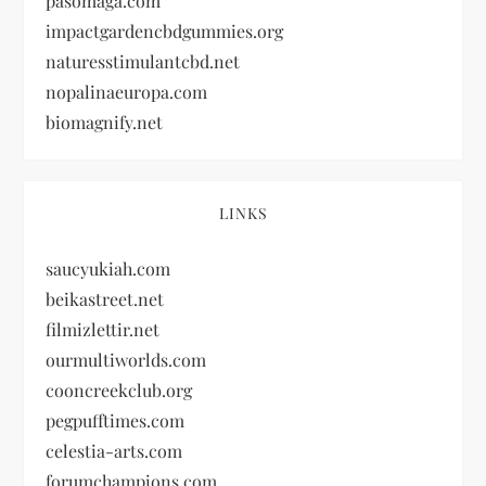
pasomaga.com
impactgardencbdgummies.org
naturesstimulantcbd.net
nopalinaeuropa.com
biomagnify.net
LINKS
saucyukiah.com
beikastreet.net
filmizlettir.net
ourmultiworlds.com
cooncreekclub.org
pegpufftimes.com
celestia-arts.com
forumchampions.com