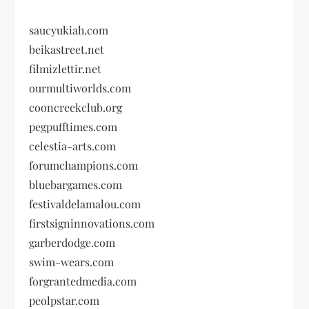
saucyukiah.com
beikastreet.net
filmizlettir.net
ourmultiworlds.com
cooncreekclub.org
pegpufftimes.com
celestia-arts.com
forumchampions.com
bluebargames.com
festivaldelamalou.com
firstsigninnovations.com
garberdodge.com
swim-wears.com
forgrantedmedia.com
peolpstar.com