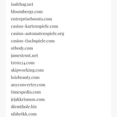
isafebag.net
bloombergz.com
enterpriseboosts.com
casino-kartenspiele.com
casino-automatenspiele.org
casino-tischspiele.com
otbody.com
jamestrust.net
trenz24.com
skipworking.com
loizbeauty.com
anyconverter.com
timespedia.com
jejakkrismon.com
diemthole.biz
ufabetkk.com