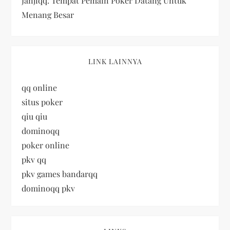
Janjiqq: Tempat Pemain Poker Datang Untuk
Menang Besar
LINK LAINNYA
qq online
situs poker
qiu qiu
dominoqq
poker online
pkv qq
pkv games bandarqq
dominoqq pkv