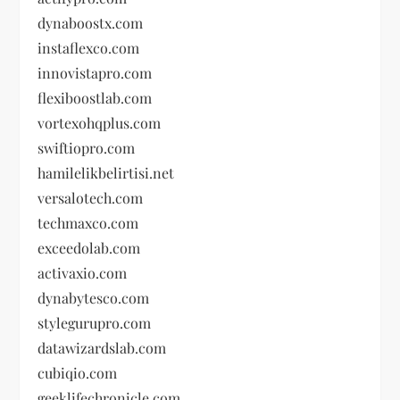
dynaboostx.com
instaflexco.com
innovistapro.com
flexiboostlab.com
vortexohqplus.com
swiftiopro.com
hamilelikbelirtisi.net
versalotech.com
techmaxco.com
exceedolab.com
activaxio.com
dynabytesco.com
stylegurupro.com
datawizardslab.com
cubiqio.com
geeklifechronicle.com