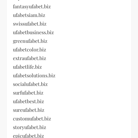
fantasyufabet.biz
ufabetsiam.biz
swissufabet.biz
ufabetbusiness.biz
greenufabet.biz
ufabetcolor.biz
extraufabet.biz
ufabetlife.biz
ufabetsolutions.biz
socialufabet.biz
surfufabet.biz
ufabetbest.biz
sureufabet.biz
customufabet.biz
storyufabet.biz
epicufabet.biz