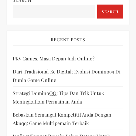
SEARCH
a
SEARCH
v
i
RECENT POSTS
g
PKV Games: Masa Depan Judi Online?
a
Dari Tradisional Ke Digital: Evolusi Domino99 Di
t
Dunia Game Online
i
Strategi DominoQQ: Tips Dan Trik Untuk
Meningkatkan Permainan Anda
o
Bebaskan Semangat Kompetitif Anda Dengan
n
Akuqq: Game Multipemain Terbaik