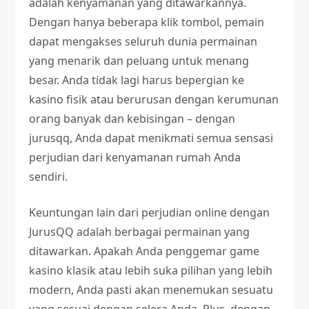
adalah kenyamanan yang ditawarkannya.
Dengan hanya beberapa klik tombol, pemain
dapat mengakses seluruh dunia permainan
yang menarik dan peluang untuk menang
besar. Anda tidak lagi harus bepergian ke
kasino fisik atau berurusan dengan kerumunan
orang banyak dan kebisingan – dengan
jurusqq, Anda dapat menikmati semua sensasi
perjudian dari kenyamanan rumah Anda
sendiri.
Keuntungan lain dari perjudian online dengan
JurusQQ adalah berbagai permainan yang
ditawarkan. Apakah Anda penggemar game
kasino klasik atau lebih suka pilihan yang lebih
modern, Anda pasti akan menemukan sesuatu
yang sesuai dengan selera Anda. Plus, dengan