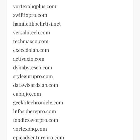
vortexohqplus.com
swiftiopro.com
hamilelikbelirtisi.net
versalotech.com
techmaxco.com
exceedolab.com
activaxio.com
dynabytesco.com
stylegurupro.com
datawizardslab.com
cubiqio.com
geeklifechronicle.com
infospherepro.com
foodiesavorpro.com
vortexohq.com
epicadventurepro.com