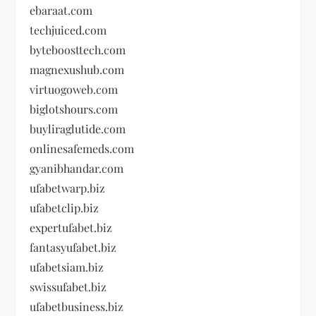
ebaraat.com
techjuiced.com
byteboosttech.com
magnexushub.com
virtuogoweb.com
biglotshours.com
buyliraglutide.com
onlinesafemeds.com
gyanibhandar.com
ufabetwarp.biz
ufabetclip.biz
expertufabet.biz
fantasyufabet.biz
ufabetsiam.biz
swissufabet.biz
ufabetbusiness.biz