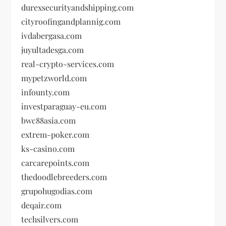
durexsecurityandshipping.com
cityroofingandplannig.com
ivdabergasa.com
juyultadesga.com
real-crypto-services.com
mypetzworld.com
infounty.com
investparaguay-eu.com
bwc88asia.com
extrem-poker.com
ks-casino.com
carcarepoints.com
thedoodlebreeders.com
grupohugodias.com
deqair.com
techsilvers.com