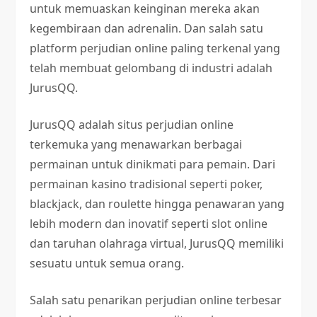
untuk memuaskan keinginan mereka akan
kegembiraan dan adrenalin. Dan salah satu
platform perjudian online paling terkenal yang
telah membuat gelombang di industri adalah
JurusQQ.
JurusQQ adalah situs perjudian online
terkemuka yang menawarkan berbagai
permainan untuk dinikmati para pemain. Dari
permainan kasino tradisional seperti poker,
blackjack, dan roulette hingga penawaran yang
lebih modern dan inovatif seperti slot online
dan taruhan olahraga virtual, JurusQQ memiliki
sesuatu untuk semua orang.
Salah satu penarikan perjudian online terbesar