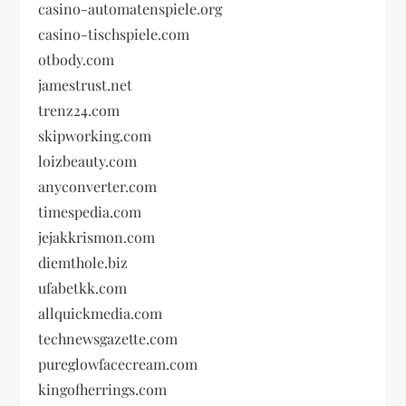
casino-automatenspiele.org
casino-tischspiele.com
otbody.com
jamestrust.net
trenz24.com
skipworking.com
loizbeauty.com
anyconverter.com
timespedia.com
jejakkrismon.com
diemthole.biz
ufabetkk.com
allquickmedia.com
technewsgazette.com
pureglowfacecream.com
kingofherrings.com