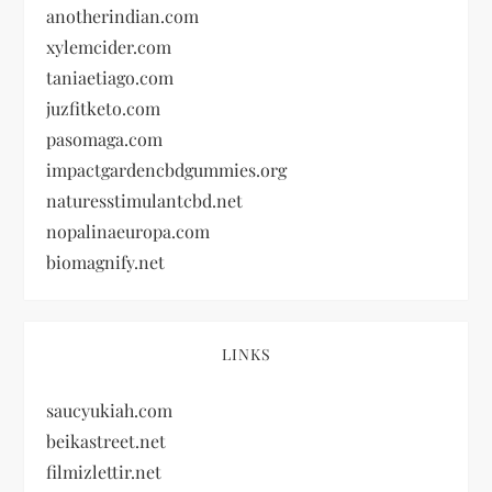
anotherindian.com
xylemcider.com
taniaetiago.com
juzfitketo.com
pasomaga.com
impactgardencbdgummies.org
naturesstimulantcbd.net
nopalinaeuropa.com
biomagnify.net
LINKS
saucyukiah.com
beikastreet.net
filmizlettir.net