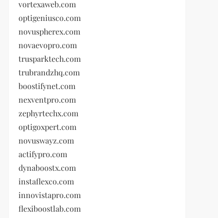
vortexaweb.com
optigeniusco.com
novuspherex.com
novaevopro.com
trusparktech.com
trubrandzhq.com
boostifynet.com
nexventpro.com
zephyrtechx.com
optigoxpert.com
novuswayz.com
actifypro.com
dynaboostx.com
instaflexco.com
innovistapro.com
flexiboostlab.com