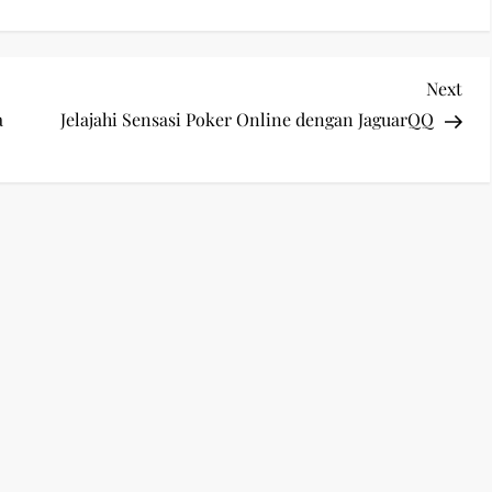
Nex
Next
Pos
a
Jelajahi Sensasi Poker Online dengan JaguarQQ