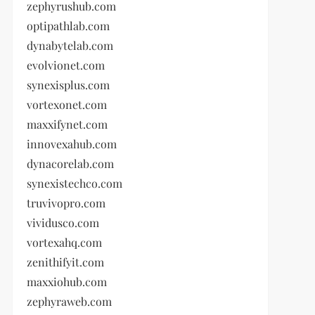
zephyrushub.com
optipathlab.com
dynabytelab.com
t
evolvionet.com
t
synexisplus.com
vortexonet.com
maxxifynet.com
innovexahub.com
dynacorelab.com
synexistechco.com
truvivopro.com
vividusco.com
vortexahq.com
zenithifyit.com
maxxiohub.com
zephyraweb.com