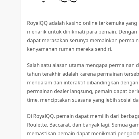
RoyalQQ adalah kasino online terkemuka yang
menarik untuk dinikmati para pemain. Dengan 
dapat merasakan serunya memainkan permainan 
kenyamanan rumah mereka sendiri.
Salah satu alasan utama mengapa permainan d
tahun terakhir adalah karena permainan ters
mendalam dan interaktif dibandingkan dengan 
permainan dealer langsung, pemain dapat berin
time, menciptakan suasana yang lebih sosial d
Di RoyalQQ, pemain dapat memilih dari berbaga
Roulette, Baccarat, dan banyak lagi. Semua game 
memastikan pemain dapat menikmati pengalama