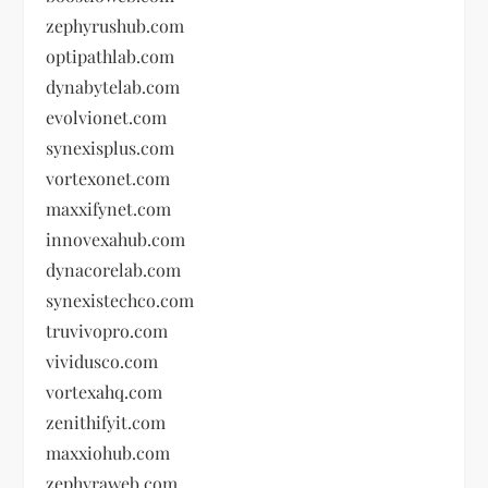
zephyrushub.com
optipathlab.com
dynabytelab.com
evolvionet.com
synexisplus.com
vortexonet.com
maxxifynet.com
innovexahub.com
dynacorelab.com
synexistechco.com
truvivopro.com
vividusco.com
vortexahq.com
zenithifyit.com
maxxiohub.com
zephyraweb.com