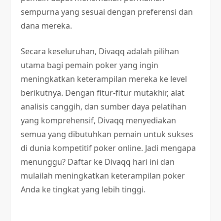
sempurna yang sesuai dengan preferensi dan
dana mereka.
Secara keseluruhan, Divaqq adalah pilihan
utama bagi pemain poker yang ingin
meningkatkan keterampilan mereka ke level
berikutnya. Dengan fitur-fitur mutakhir, alat
analisis canggih, dan sumber daya pelatihan
yang komprehensif, Divaqq menyediakan
semua yang dibutuhkan pemain untuk sukses
di dunia kompetitif poker online. Jadi mengapa
menunggu? Daftar ke Divaqq hari ini dan
mulailah meningkatkan keterampilan poker
Anda ke tingkat yang lebih tinggi.