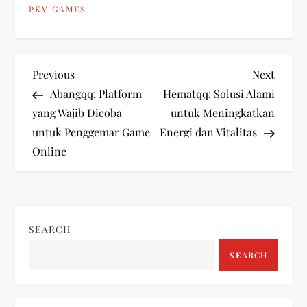
PKV GAMES
P
Previous
Next
Previous
Next
Post
Post
Abangqq: Platform
Hematqq: Solusi Alami
o
yang Wajib Dicoba
untuk Meningkatkan
untuk Penggemar Game
Energi dan Vitalitas
s
Online
t
n
SEARCH
a
SEARCH
v
i