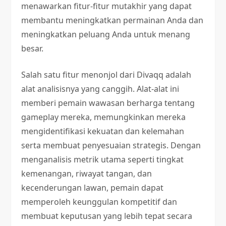
menawarkan fitur-fitur mutakhir yang dapat
membantu meningkatkan permainan Anda dan
meningkatkan peluang Anda untuk menang
besar.
Salah satu fitur menonjol dari Divaqq adalah
alat analisisnya yang canggih. Alat-alat ini
memberi pemain wawasan berharga tentang
gameplay mereka, memungkinkan mereka
mengidentifikasi kekuatan dan kelemahan
serta membuat penyesuaian strategis. Dengan
menganalisis metrik utama seperti tingkat
kemenangan, riwayat tangan, dan
kecenderungan lawan, pemain dapat
memperoleh keunggulan kompetitif dan
membuat keputusan yang lebih tepat secara