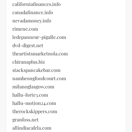
californiafinances.info
canadafinance.info
nevadamoney.info
rimene.com
ledepanneur-pigalle.com
dvd-digest.net
theartistsmarketnola.com
chiranaplus.biz
stackspancakebar.com
namheongfoodcourt.com
milanoglasgow.com
hallu-forte3.com
hallu-motion24.com
therockskippers.com
granfoss.net
allindiacafela.com