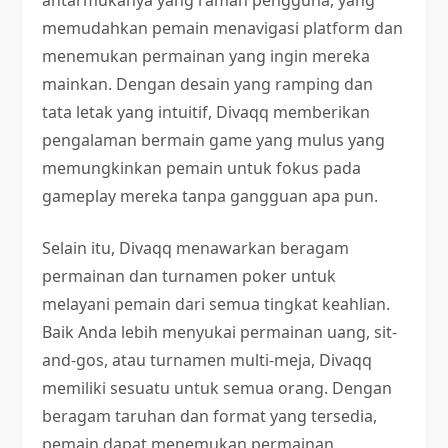
memudahkan pemain menavigasi platform dan
menemukan permainan yang ingin mereka
mainkan. Dengan desain yang ramping dan
tata letak yang intuitif, Divaqq memberikan
pengalaman bermain game yang mulus yang
memungkinkan pemain untuk fokus pada
gameplay mereka tanpa gangguan apa pun.
Selain itu, Divaqq menawarkan beragam
permainan dan turnamen poker untuk
melayani pemain dari semua tingkat keahlian.
Baik Anda lebih menyukai permainan uang, sit-
and-gos, atau turnamen multi-meja, Divaqq
memiliki sesuatu untuk semua orang. Dengan
beragam taruhan dan format yang tersedia,
pemain dapat menemukan permainan