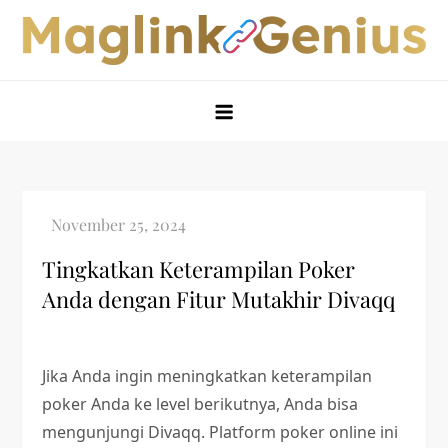
Skip
to
content
Situs Bandarqq Terpercaya
Mainkan di situs Bandarqq terpercaya dengan banyak
dengan Banyak Pilihan Game
pilihan game. Nikmati berbagai varian poker dan
permainan menarik lainnya untuk pengalaman bermain
yang lebih seru.
Tingkatkan Keterampilan Poker
Anda dengan Fitur Mutakhir Divaqq
Jika Anda ingin meningkatkan keterampilan
poker Anda ke level berikutnya, Anda bisa
mengunjungi Divaqq. Platform poker online ini