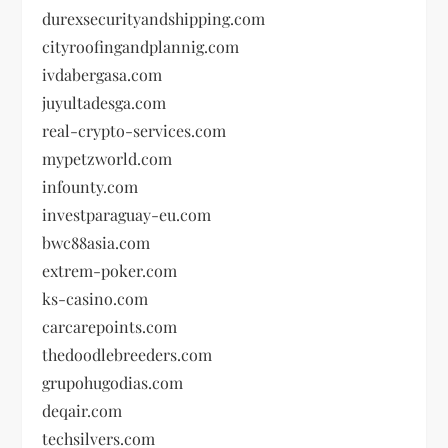
durexsecurityandshipping.com
cityroofingandplannig.com
ivdabergasa.com
juyultadesga.com
real-crypto-services.com
mypetzworld.com
infounty.com
investparaguay-eu.com
bwc88asia.com
extrem-poker.com
ks-casino.com
carcarepoints.com
thedoodlebreeders.com
grupohugodias.com
deqair.com
techsilvers.com