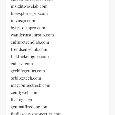
insightwavelab.com
lifeexplorerpro.com
novusgo.com
bytestormpro.com
wanderlustchrono.com
culturetrendlab.com
trendsensehub.com
ticktockenigma.com
eulerxr.com
geekifygenius.com
orbitextech.com
magconnecttech.com
zenifyweb.com
livetogel.co
genmatfiredoor.com
findlascegasproperties.com