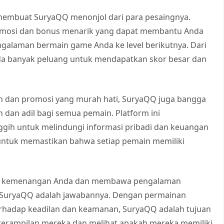
embuat SuryaQQ menonjol dari para pesaingnya.
romosi dan bonus menarik yang dapat membantu Anda
laman bermain game Anda ke level berikutnya. Dari
ada banyak peluang untuk mendapatkan skor besar dan
n dan promosi yang murah hati, SuryaQQ juga bangga
dan adil bagi semua pemain. Platform ini
ih untuk melindungi informasi pribadi dan keuangan
 untuk memastikan bahwa setiap pemain memiliki
ensi kemenangan Anda dan membawa pengalaman
a, SuryaQQ adalah jawabannya. Dengan permainan
erhadap keadilan dan keamanan, SuryaQQ adalah tujuan
terampilan mereka dan melihat apakah mereka memiliki