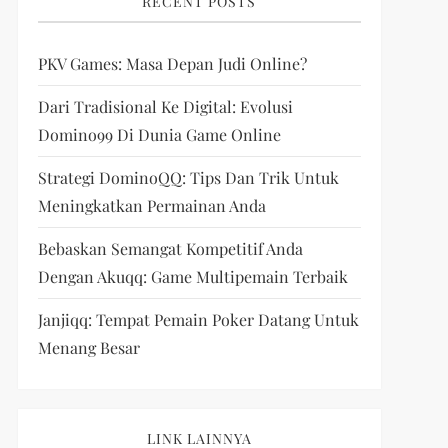
RECENT POSTS
PKV Games: Masa Depan Judi Online?
Dari Tradisional Ke Digital: Evolusi
Domino99 Di Dunia Game Online
Strategi DominoQQ: Tips Dan Trik Untuk
Meningkatkan Permainan Anda
Bebaskan Semangat Kompetitif Anda
Dengan Akuqq: Game Multipemain Terbaik
Janjiqq: Tempat Pemain Poker Datang Untuk
Menang Besar
LINK LAINNYA