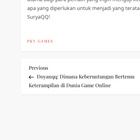
apa yang diperlukan untuk menjadi yang terata
SuryaQQ!
PKV GAMES
P
Previous
Previous
Post
Doyanqq: Dimana Keberuntungan Bertemu
o
Keterampilan di Dunia Game Online
s
t
n