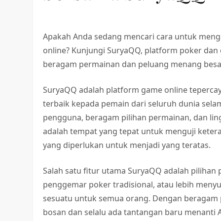
Apakah Anda sedang mencari cara untuk meng
online? Kunjungi SuryaQQ, platform poker da
beragam permainan dan peluang menang besa
SuryaQQ adalah platform game online tepercay
terbaik kepada pemain dari seluruh dunia se
pengguna, beragam pilihan permainan, dan li
adalah tempat yang tepat untuk menguji keter
yang diperlukan untuk menjadi yang teratas.
Salah satu fitur utama SuryaQQ adalah piliha
penggemar poker tradisional, atau lebih meny
sesuatu untuk semua orang. Dengan beragam pe
bosan dan selalu ada tantangan baru menanti 