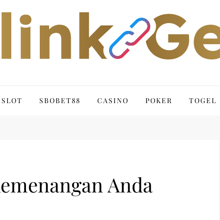
ercaya dengan Banyak Pi
gan banyak pilihan game. Nikmati berbagai varian poker dan
lebih seru.
SLOT
SBOBET88
CASINO
POKER
TOGEL
 Kemenangan Anda