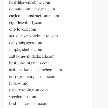
healthhavenrobbie.com
donanddonnadesigns.com
eagleoneconstructiontx.com
equiflexvitality.com
onlylovesg.com
activedesenvolvimento.com
dailyhubpages.com
idnplaysbobet.com
sattakingvikidadacall.com
bestbolaslotgames.com
sattamatkafixedgamehere.com
entrepreneurguardian.com
hibaby.info
paperwashington.com
weedemup.com
bestchancecasino.com