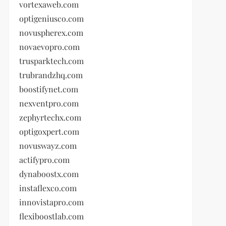
vortexaweb.com
optigeniusco.com
novuspherex.com
novaevopro.com
trusparktech.com
trubrandzhq.com
boostifynet.com
nexventpro.com
zephyrtechx.com
optigoxpert.com
novuswayz.com
actifypro.com
dynaboostx.com
instaflexco.com
innovistapro.com
flexiboostlab.com