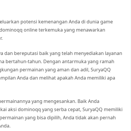
eluarkan potensi kemenangan Anda di dunia game
n dominoqq online terkemuka yang menawarkan
r.
a dan bereputasi baik yang telah menyediakan layanan
lama bertahun-tahun. Dengan antarmuka yang ramah
ngkungan permainan yang aman dan adil, SuryaQQ
ampilan Anda dan melihat apakah Anda memiliki apa
n permainannya yang mengesankan. Baik Anda
ukai aksi dominoqq yang serba cepat, SuryaQQ memiliki
rmainan yang bisa dipilih, Anda tidak akan pernah
Anda.